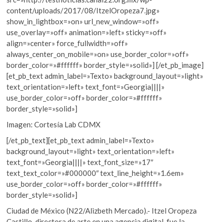
content/uploads/2017/08/ItzelOropeza7.jpg»
show_in_lightbox=»on» url_new_window=»off»
use_overlay=»off» animation=»left» sticky=»off»
align=»center» force_fullwidth=»off»
always_center_on_mobile=»on» use_border_color=»off»
border_color=»#ffffff» border_style=»solid»] [/et_pb_image]
[et_pb_text admin_label=»Texto» background_layout=»light»
text_orientation=»left» text_font=»Georgia||||»
use_border_color=»off» border_color=»#ffffff»
border_style=»solid»]
Imagen: Cortesía Lab CDMX
[/et_pb_text][et_pb_text admin_label=»Texto»
background_layout=»light» text_orientation=»left»
text_font=»Georgia||||» text_font_size=»17″
text_text_color=»#000000″ text_line_height=»1.6em»
use_border_color=»off» border_color=»#ffffff»
border_style=»solid»]
Ciudad de México (N22/Alizbeth Mercado).- Itzel Oropeza
Castillo, directora de arte en una agencia digital, fue la