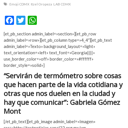
k
Emoji CDMX
Itzel Oropeza
LAB CDMX
o
p
F
T
W
e
ac
w
h
n
[et_pb_section admin_label=»section»][et_pb_row
e
itt
at
admin_label=»row»][et_pb_column type=»4_4″][et_pb_text
b
er
s
admin_label=»Texto» background_layout=»light»
text_orientation=»left» text_font=»Georgia||||»
o
A
use_border_color=»off» border_color=»#ffffff»
o
p
border_style=»solid»]
k
p
“Servirán de termómetro sobre cosas
que hacen parte de la vida cotidiana y
otras que nos duelen en la ciudad y
hay que comunicar”: Gabriela Gómez
Mont
[/et_pb_text][et_pb_image admin_label=»Imagen»
src=»http://testnoticias.canal22.org.mx/wp-