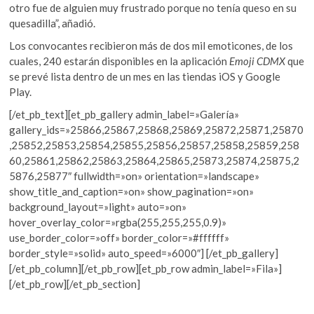
otro fue de alguien muy frustrado porque no tenía queso en su
quesadilla”, añadió.
Los convocantes recibieron más de dos mil emoticones, de los
cuales, 240 estarán disponibles en la aplicación
Emoji CDMX
que
se prevé lista dentro de un mes en las tiendas iOS y Google
Play.
[/et_pb_text][et_pb_gallery admin_label=»Galería»
gallery_ids=»25866,25867,25868,25869,25872,25871,25870
,25852,25853,25854,25855,25856,25857,25858,25859,258
60,25861,25862,25863,25864,25865,25873,25874,25875,2
5876,25877″ fullwidth=»on» orientation=»landscape»
show_title_and_caption=»on» show_pagination=»on»
background_layout=»light» auto=»on»
hover_overlay_color=»rgba(255,255,255,0.9)»
use_border_color=»off» border_color=»#ffffff»
border_style=»solid» auto_speed=»6000″] [/et_pb_gallery]
[/et_pb_column][/et_pb_row][et_pb_row admin_label=»Fila»]
[/et_pb_row][/et_pb_section]