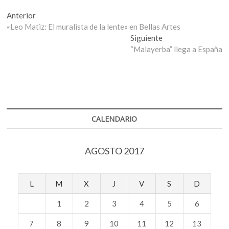
Navegación
Entrada
Anterior
anterior:
«Leo Matiz: El muralista de la lente» en Bellas Artes
de
Entrada
Siguiente
entradas
siguiente:
“Malayerba” llega a España
CALENDARIO
AGOSTO 2017
L
M
X
J
V
S
D
1
2
3
4
5
6
7
8
9
10
11
12
13