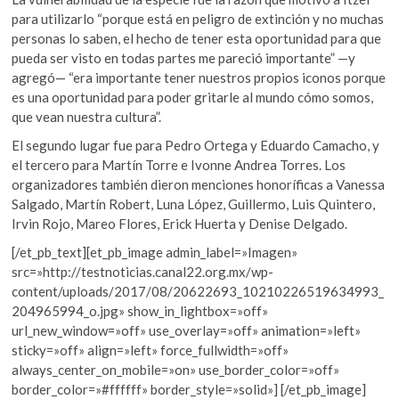
para utilizarlo “porque está en peligro de extinción y no muchas
personas lo saben, el hecho de tener esta oportunidad para que
pueda ser visto en todas partes me pareció importante” —y
agregó— “era importante tener nuestros propios iconos porque
es una oportunidad para poder gritarle al mundo cómo somos,
que vean nuestra cultura”.
El segundo lugar fue para Pedro Ortega y Eduardo Camacho, y
el tercero para Martín Torre e Ivonne Andrea Torres. Los
organizadores también dieron menciones honoríficas a Vanessa
Salgado, Martín Robert, Luna López, Guillermo, Luis Quintero,
Irvin Rojo, Mareo Flores, Erick Huerta y Denise Delgado.
[/et_pb_text][et_pb_image admin_label=»Imagen»
src=»http://testnoticias.canal22.org.mx/wp-
content/uploads/2017/08/20622693_10210226519634993_
204965994_o.jpg» show_in_lightbox=»off»
url_new_window=»off» use_overlay=»off» animation=»left»
sticky=»off» align=»left» force_fullwidth=»off»
always_center_on_mobile=»on» use_border_color=»off»
border_color=»#ffffff» border_style=»solid»] [/et_pb_image]