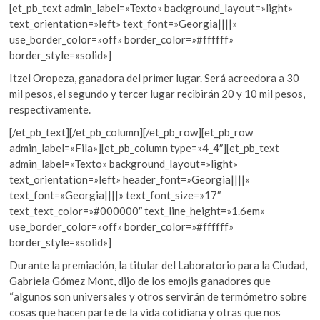
[et_pb_text admin_label=»Texto» background_layout=»light»
text_orientation=»left» text_font=»Georgia||||»
use_border_color=»off» border_color=»#ffffff»
border_style=»solid»]
Itzel Oropeza, ganadora del primer lugar. Será acreedora a 30
mil pesos, el segundo y tercer lugar recibirán 20 y 10 mil pesos,
respectivamente.
[/et_pb_text][/et_pb_column][/et_pb_row][et_pb_row
admin_label=»Fila»][et_pb_column type=»4_4″][et_pb_text
admin_label=»Texto» background_layout=»light»
text_orientation=»left» header_font=»Georgia||||»
text_font=»Georgia||||» text_font_size=»17″
text_text_color=»#000000″ text_line_height=»1.6em»
use_border_color=»off» border_color=»#ffffff»
border_style=»solid»]
Durante la premiación, la titular del Laboratorio para la Ciudad,
Gabriela Gómez Mont, dijo de los emojis ganadores que
“algunos son universales y otros servirán de termómetro sobre
cosas que hacen parte de la vida cotidiana y otras que nos