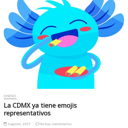
m
v
o
l
g
e
r
s
k
o
p
e
n
v
o
DISEÑO
l
La CDMX ya tiene emojis
g
representativos
e
r
s
1 agosto, 2017
No hay comentarios