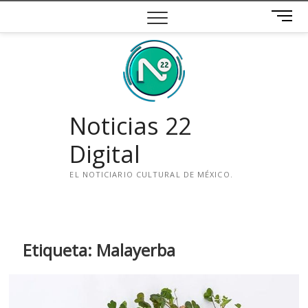
Saltar
B
al
o
contenido
t
ó
n
d
e
Noticias 22
m
e
Digital
n
ú
EL NOTICIARIO CULTURAL DE MÉXICO.
i
n
s
t
Etiqueta:
Malayerba
a
g
r
a