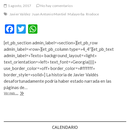
k
1 agosto, 2017
No hay comentarios
o
Javier Valdez
Juan Antonio Montiel
Malayerba
Ríodoce
p
e
F
T
W
n
ac
w
h
[et_pb_section admin_label=»section»][et_pb_row
e
itt
at
admin_label=»row»][et_pb_column type=»4_4″][et_pb_text
b
er
s
admin_label=»Texto» background_layout=»light»
text_orientation=»left» text_font=»Georgia||||»
o
A
use_border_color=»off» border_color=»#ffffff»
o
p
border_style=»solid»] La historia de Javier Valdés
desafortunadamente podría haber estado narrada en las
k
p
páginas de…
“Malayerba”
Ver más ...
llega
a
España
CALENDARIO