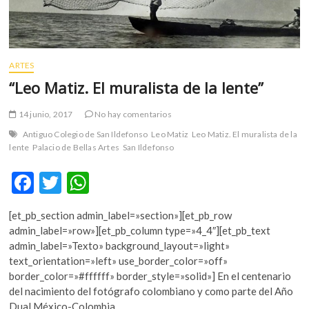
ARTES
“Leo Matiz. El muralista de la lente”
14 junio, 2017
No hay comentarios
Antiguo Colegio de San Ildefonso
Leo Matiz
Leo Matiz. El muralista de la
lente
Palacio de Bellas Artes
San Ildefonso
F
T
W
ac
w
h
[et_pb_section admin_label=»section»][et_pb_row
e
itt
at
admin_label=»row»][et_pb_column type=»4_4″][et_pb_text
b
er
s
admin_label=»Texto» background_layout=»light»
text_orientation=»left» use_border_color=»off»
o
A
border_color=»#ffffff» border_style=»solid»] En el centenario
o
p
del nacimiento del fotógrafo colombiano y como parte del Año
Dual México-Colombia…