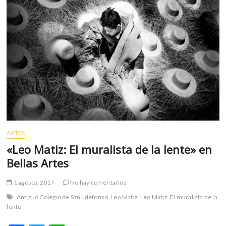
ARTES
«Leo Matiz: El muralista de la lente» en
Bellas Artes
1 agosto, 2017
No hay comentarios
Antiguo Colegio de San Ildefonso
Leo Matiz
Leo Matiz. El muralista de la
lente