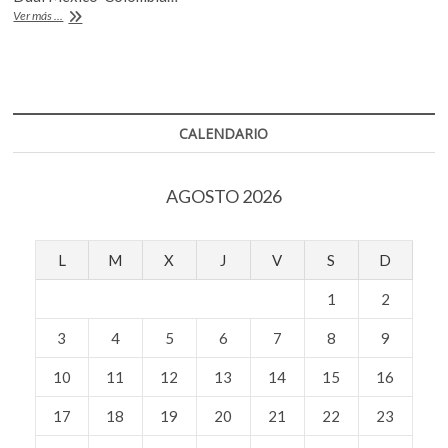
k
p
“Leo
Ver más ...
Matiz.
El
muralista
de
la
lente”
CALENDARIO
AGOSTO 2026
L
M
X
J
V
S
D
1
2
3
4
5
6
7
8
9
10
11
12
13
14
15
16
17
18
19
20
21
22
23