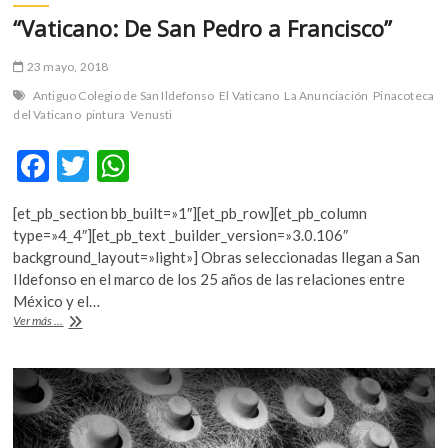
“Vaticano: De San Pedro a Francisco”
23 mayo, 2018
Antiguo Colegio de San Ildefonso
El Vaticano
La Anunciación
Pinacoteca
del Vaticano
pintura
Venusti
F
T
W
ac
w
h
[et_pb_section bb_built=»1″][et_pb_row][et_pb_column
e
itt
at
type=»4_4″][et_pb_text _builder_version=»3.0.106″
b
er
s
background_layout=»light»] Obras seleccionadas llegan a San
Ildefonso en el marco de los 25 años de las relaciones entre
o
A
México y el…
o
p
“Vaticano:
Ver más ...
De
k
p
San
Pedro
a
Francisco”