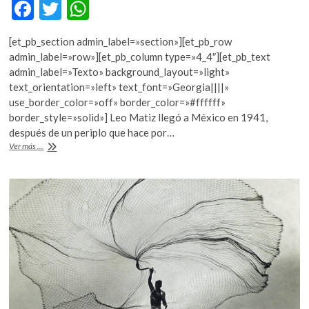
F
T
W
ac
w
h
[et_pb_section admin_label=»section»][et_pb_row
e
itt
at
admin_label=»row»][et_pb_column type=»4_4″][et_pb_text
b
er
s
admin_label=»Texto» background_layout=»light»
text_orientation=»left» text_font=»Georgia||||»
o
A
use_border_color=»off» border_color=»#ffffff»
o
p
border_style=»solid»] Leo Matiz llegó a México en 1941,
después de un periplo que hace por…
k
p
«Leo
Ver más ...
Matiz:
El
muralista
de
la
lente»
en
Bellas
Artes