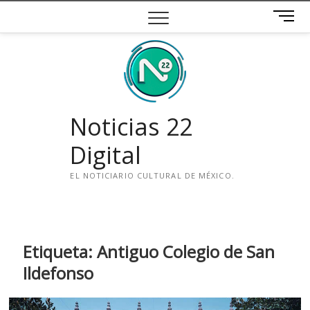
Saltar
B
al
o
contenido
t
ó
n
d
e
Noticias 22
m
e
Digital
n
ú
EL NOTICIARIO CULTURAL DE MÉXICO.
i
n
s
t
Etiqueta:
Antiguo Colegio de San
a
Ildefonso
g
r
a