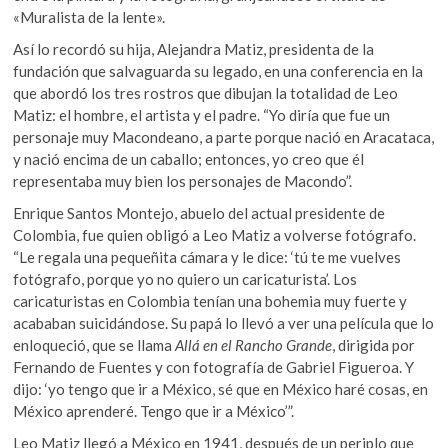
«Muralista de la lente».
Así lo recordó su hija, Alejandra Matiz, presidenta de la
fundación que salvaguarda su legado, en una conferencia en la
que abordó los tres rostros que dibujan la totalidad de Leo
Matiz: el hombre, el artista y el padre. “Yo diría que fue un
personaje muy Macondeano, a parte porque nació en Aracataca,
y nació encima de un caballo; entonces, yo creo que él
representaba muy bien los personajes de Macondo”.
Enrique Santos Montejo, abuelo del actual presidente de
Colombia, fue quien obligó a Leo Matiz a volverse fotógrafo.
“Le regala una pequeñita cámara y le dice: ‘tú te me vuelves
fotógrafo, porque yo no quiero un caricaturista’. Los
caricaturistas en Colombia tenían una bohemia muy fuerte y
acababan suicidándose. Su papá lo llevó a ver una película que lo
enloqueció, que se llama
Allá en el Rancho Grande
, dirigida por
Fernando de Fuentes y con fotografía de Gabriel Figueroa. Y
dijo: ‘yo tengo que ir a México, sé que en México haré cosas, en
México aprenderé. Tengo que ir a México’”.
Leo Matiz llegó a México en 1941, después de un periplo que