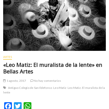
m
v
o
l
g
e
r
s
k
o
ARTES
p
e
«Leo Matiz: El muralista de la lente» en
n
Bellas Artes
v
o
1 agosto, 2017
No hay comentarios
l
Antiguo Colegio de San Ildefonso
Leo Matiz
Leo Matiz. El muralista de la
g
lente
e
r
F
T
W
s