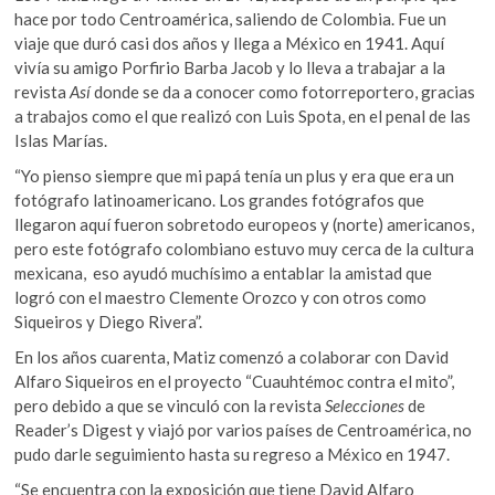
hace por todo Centroamérica, saliendo de Colombia. Fue un
viaje que duró casi dos años y llega a México en 1941. Aquí
vivía su amigo Porfirio Barba Jacob y lo lleva a trabajar a la
revista
Así
donde se da a conocer como fotorreportero, gracias
a trabajos como el que realizó con Luis Spota, en el penal de las
Islas Marías.
“Yo pienso siempre que mi papá tenía un plus y era que era un
fotógrafo latinoamericano. Los grandes fotógrafos que
llegaron aquí fueron sobretodo europeos y (norte) americanos,
pero este fotógrafo colombiano estuvo muy cerca de la cultura
mexicana, eso ayudó muchísimo a entablar la amistad que
logró con el maestro Clemente Orozco y con otros como
Siqueiros y Diego Rivera”.
En los años cuarenta, Matiz comenzó a colaborar con David
Alfaro Siqueiros en el proyecto “Cuauhtémoc contra el mito”,
pero debido a que se vinculó con la revista
Selecciones
de
Reader’s Digest y viajó por varios países de Centroamérica, no
pudo darle seguimiento hasta su regreso a México en 1947.
“Se encuentra con la exposición que tiene David Alfaro