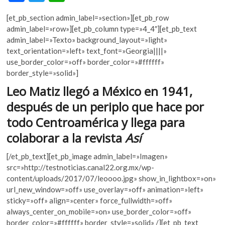
ac
w
h
k
o
[et_pb_section admin_label=»section»][et_pb_row
e
itt
at
p
admin_label=»row»][et_pb_column type=»4_4″][et_pb_text
b
er
s
e
admin_label=»Texto» background_layout=»light»
n
text_orientation=»left» text_font=»Georgia||||»
o
A
use_border_color=»off» border_color=»#ffffff»
o
p
border_style=»solid»]
k
p
Leo Matiz llegó a México en 1941,
después de un periplo que hace por
todo Centroamérica y llega para
colaborar a la revista
Así
[/et_pb_text][et_pb_image admin_label=»Imagen»
src=»http://testnoticias.canal22.org.mx/wp-
content/uploads/2017/07/leoooo.jpg» show_in_lightbox=»on»
url_new_window=»off» use_overlay=»off» animation=»left»
sticky=»off» align=»center» force_fullwidth=»off»
always_center_on_mobile=»on» use_border_color=»off»
border_color=»#ffffff» border_style=»solid» /][et_pb_text