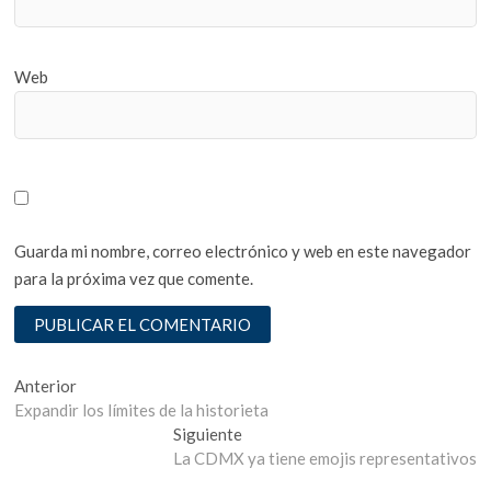
Web
Guarda mi nombre, correo electrónico y web en este navegador
para la próxima vez que comente.
Navegación
Entrada
Anterior
anterior:
Expandir los límites de la historieta
de
Entrada
Siguiente
entradas
siguiente:
La CDMX ya tiene emojis representativos