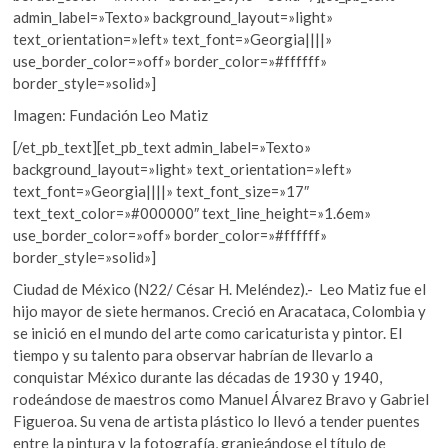
admin_label=»Texto» background_layout=»light»
text_orientation=»left» text_font=»Georgia||||»
use_border_color=»off» border_color=»#ffffff»
border_style=»solid»]
Imagen: Fundación Leo Matiz
[/et_pb_text][et_pb_text admin_label=»Texto»
background_layout=»light» text_orientation=»left»
text_font=»Georgia||||» text_font_size=»17″
text_text_color=»#000000″ text_line_height=»1.6em»
use_border_color=»off» border_color=»#ffffff»
border_style=»solid»]
Ciudad de México (N22/ César H. Meléndez).- Leo Matiz fue el
hijo mayor de siete hermanos. Creció en Aracataca, Colombia y
se inició en el mundo del arte como caricaturista y pintor. El
tiempo y su talento para observar habrían de llevarlo a
conquistar México durante las décadas de 1930 y 1940,
rodeándose de maestros como Manuel Álvarez Bravo y Gabriel
Figueroa. Su vena de artista plástico lo llevó a tender puentes
entre la pintura y la fotografía, granjeándose el título de