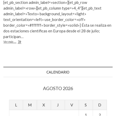
k
[et_pb_section admin_label=»section»][et_pb_row
e
itt
at
o
admin_label=»row»][et_pb_column type=»4_4″][et_pb_text
b
er
s
p
admin_label=»Texto» background_layout=»light»
e
text_orientation=»left» use_border_color=»off»
o
A
n
border_color=»#ffffff» border_style=»solid»] Ésta se realiza en
o
p
dos estaciones científicas en Europa desde el 28 de julio;
participan…
k
p
Estudiantes
Ver más ...
mexicanos
inician
misión
simulada
a
Marte
CALENDARIO
AGOSTO 2026
L
M
X
J
V
S
D
1
2