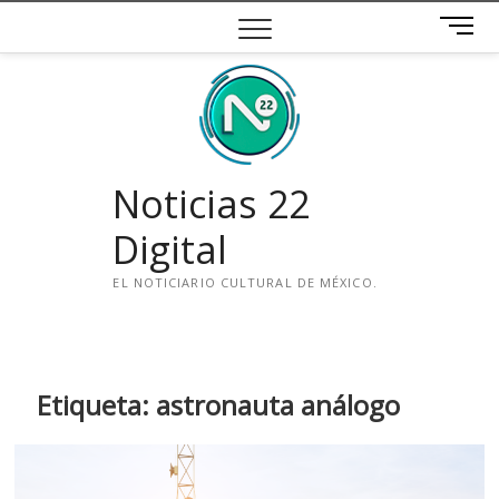
Saltar
B
al
o
contenido
t
ó
n
d
e
Noticias 22
m
e
Digital
n
ú
EL NOTICIARIO CULTURAL DE MÉXICO.
i
n
s
t
Etiqueta:
astronauta análogo
a
g
r
a