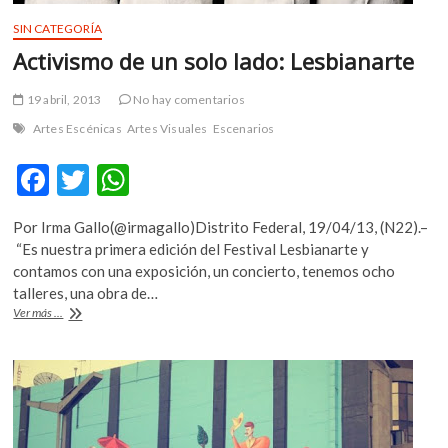
SIN CATEGORÍA
Activismo de un solo lado: Lesbianarte
19 abril, 2013
No hay comentarios
Artes Escénicas
Artes Visuales
Escenarios
F
T
W
ac
w
h
Por Irma Gallo(@irmagallo)Distrito Federal, 19/04/13, (N22).–
e
itt
at
“Es nuestra primera edición del Festival Lesbianarte y
b
er
s
contamos con una exposición, un concierto, tenemos ocho
talleres, una obra de…
o
A
Activismo
Ver más ...
o
p
de
un
k
p
solo
lado:
Lesbianarte