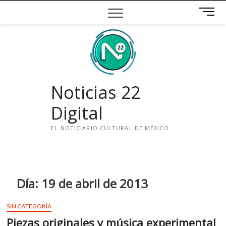
Saltar
B
al
o
contenido
t
ó
n
d
e
Noticias 22
m
e
Digital
n
ú
EL NOTICIARIO CULTURAL DE MÉXICO.
i
n
s
t
Día:
19 de abril de 2013
a
g
SIN CATEGORÍA
r
Piezas originales y música experimental
a