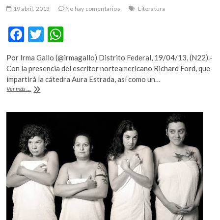
19 abril, 2013
No hay comentarios
Literatura
F
T
W
ac
w
h
Por Irma Gallo (@irmagallo) Distrito Federal, 19/04/13, (N22).-
e
itt
at
Con la presencia del escritor norteamericano Richard Ford, que
b
er
s
impartirá la cátedra Aura Estrada, así como un…
Ford,
Ver más ...
o
A
Neuman
y
o
p
Piglia
k
p
estarán
en
la
FIL
de
Oaxaca