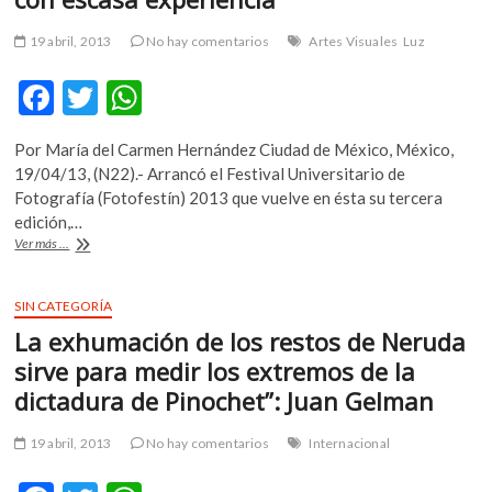
19 abril, 2013
No hay comentarios
Artes Visuales
Luz
F
T
W
ac
w
h
Por María del Carmen Hernández Ciudad de México, México,
e
itt
at
19/04/13, (N22).- Arrancó el Festival Universitario de
b
er
s
Fotografía (Fotofestín) 2013 que vuelve en ésta su tercera
edición,…
o
A
Fotofestin
Ver más ...
o
p
busca
apoyar
k
p
a
SIN CATEGORÍA
fotógrafos
La exhumación de los restos de Neruda
con
escasa
sirve para medir los extremos de la
experiencia
dictadura de Pinochet”: Juan Gelman
19 abril, 2013
No hay comentarios
Internacional