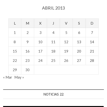
la
ABRIL 2013
española»:
Ricardo
Cayuela
L
M
X
J
V
S
D
1
2
3
4
5
6
7
8
9
10
11
12
13
14
15
16
17
18
19
20
21
22
23
24
25
26
27
28
29
30
« Mar
May »
NOTICIAS 22