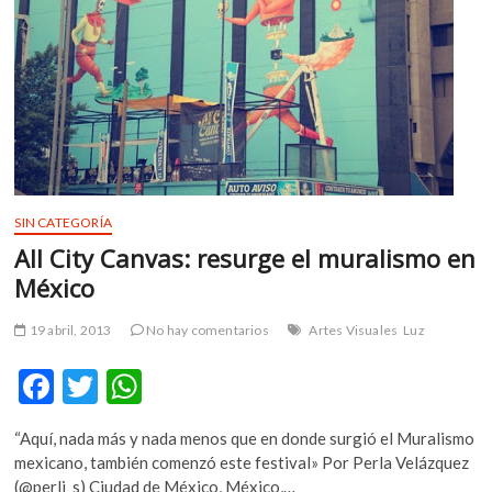
SIN CATEGORÍA
All City Canvas: resurge el muralismo en
México
19 abril, 2013
No hay comentarios
Artes Visuales
Luz
F
T
W
ac
w
h
“Aquí, nada más y nada menos que en donde surgió el Muralismo
e
itt
at
mexicano, también comenzó este festival» Por Perla Velázquez
b
er
s
(@perli_s) Ciudad de México, México,…