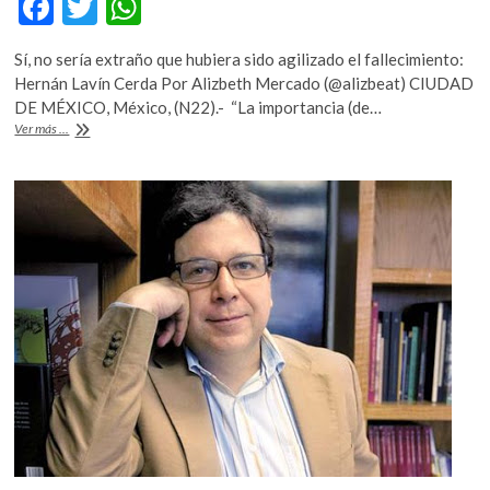
F
T
W
ac
w
h
Sí, no sería extraño que hubiera sido agilizado el fallecimiento:
e
itt
at
Hernán Lavín Cerda Por Alizbeth Mercado (@alizbeat) CIUDAD
b
er
s
DE MÉXICO, México, (N22).- “La importancia (de…
La
Ver más ...
o
A
exhumación
de
o
p
los
k
p
restos
de
Neruda
sirve
para
medir
los
extremos
de
la
dictadura
de
Pinochet”:
Juan
Gelman