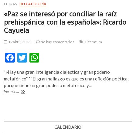
LETRAS
SIN CATEGORÍA
«Paz se interesó por conciliar la raíz
prehispánica con la española»: Ricardo
Cayuela
19 abril, 2013
No hay comentarios
Literatura
F
T
W
ac
w
h
*»Hay una gran inteligencia dialéctica y gran poderío
e
itt
at
metafórico” *“El gran hallazgo es que es una reflexión poética,
b
er
s
porque tiene un gran poderío metafórico y…
«Paz
Ver más ...
o
A
se
interesó
o
p
por
k
p
conciliar
la
raíz
CALENDARIO
prehispánica
con