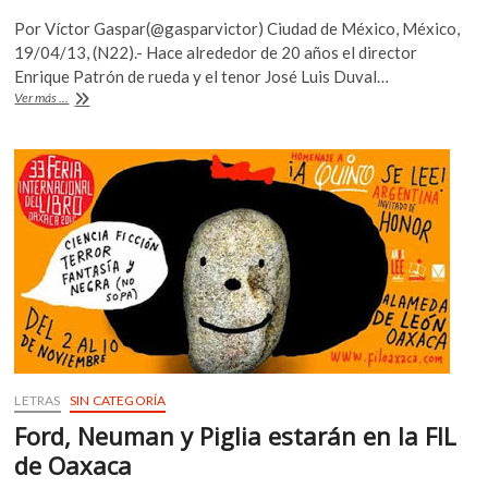
ac
w
h
k
Por Víctor Gaspar(@gasparvictor) Ciudad de México, México,
o
e
itt
at
19/04/13, (N22).- Hace alrededor de 20 años el director
p
b
er
s
Enrique Patrón de rueda y el tenor José Luis Duval…
e
Turandot:
Ver más ...
o
A
n
Acertijos
para
o
p
alcanzar
k
p
el
poder
LETRAS
SIN CATEGORÍA
Ford, Neuman y Piglia estarán en la FIL
de Oaxaca