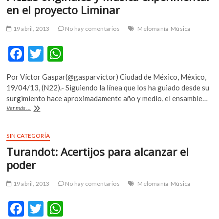
en el proyecto Liminar
m
v
19 abril, 2013
No hay comentarios
Melomanía
Música
o
l
F
T
W
g
e
ac
w
h
r
Por Víctor Gaspar(@gasparvictor) Ciudad de México, México,
e
itt
at
s
19/04/13, (N22).- Siguiendo la línea que los ha guiado desde su
k
b
er
s
surgimiento hace aproximadamente año y medio, el ensamble…
o
Piezas
Ver más ...
o
A
p
originales
y
e
o
p
música
SIN CATEGORÍA
n
k
p
experimental
v
Turandot: Acertijos para alcanzar el
en
o
el
poder
l
proyecto
Liminar
g
19 abril, 2013
No hay comentarios
Melomanía
Música
e
r
F
T
W
s