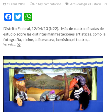
12 abril, 2013
No hay comentarios
Arqueología e Historia
Era
F
T
W
ac
w
h
Distrito Federal, 12/04/13 (N22).- Más de cuatro décadas de
e
itt
at
estudio sobre las distintas manifestaciones artísticas, como la
b
er
s
fotografía, el cine, la literatura, la música, el teatro,…
Historia
Ver más ...
o
A
cultural
será
o
p
analizada
k
p
por
el
INAH