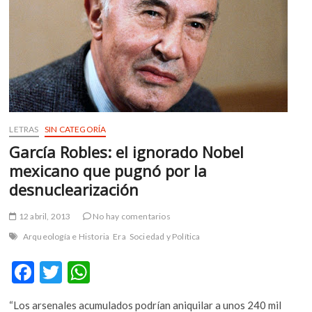
de
México
LETRAS
SIN CATEGORÍA
García Robles: el ignorado Nobel
mexicano que pugnó por la
desnuclearización
12 abril, 2013
No hay comentarios
Arqueología e Historia
Era
Sociedad y Política
F
T
W
ac
w
h
“Los arsenales acumulados podrían aniquilar a unos 240 mil