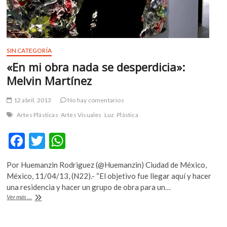
espacio:
Valdés
Peña
SIN CATEGORÍA
«En mi obra nada se desperdicia»:
Melvin Martínez
12 abril, 2013
No hay comentarios
Artes Plásticas
Artes Visuales
Luz
Plástica
F
T
W
ac
w
h
Por Huemanzin Rodriguez (@Huemanzin) Ciudad de México,
e
itt
at
México, 11/04/13, (N22).- “El objetivo fue llegar aquí y hacer
b
er
s
una residencia y hacer un grupo de obra para un…
«En
Ver más ...
o
A
mi
obra
o
p
nada