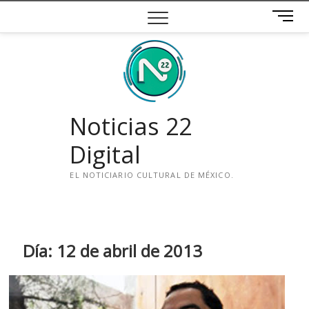
Saltar
B
al
o
contenido
t
ó
n
d
e
Noticias 22
m
e
Digital
n
ú
EL NOTICIARIO CULTURAL DE MÉXICO.
i
n
s
t
Día:
12 de abril de 2013
a
g
r
a