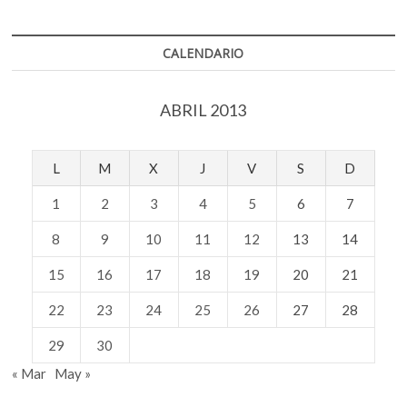
k
p
se
desperdicia»:
Melvin
CALENDARIO
Martínez
ABRIL 2013
L
M
X
J
V
S
D
1
2
3
4
5
6
7
8
9
10
11
12
13
14
15
16
17
18
19
20
21
22
23
24
25
26
27
28
29
30
« Mar
May »