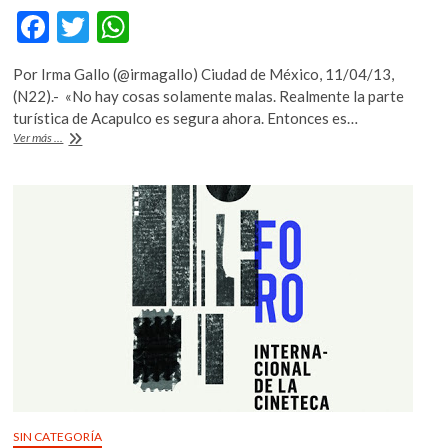
F
T
W
ac
w
h
Por Irma Gallo (@irmagallo) Ciudad de México, 11/04/13,
e
itt
at
(N22).- «No hay cosas solamente malas. Realmente la parte
b
er
s
turística de Acapulco es segura ahora. Entonces es…
Francia
Ver más ...
o
A
estará
en
o
p
Acapulco
k
p
SIN CATEGORÍA