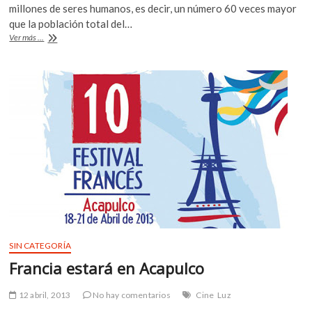
e
itt
at
millones de seres humanos, es decir, un número 60 veces mayor
b
er
s
que la población total del…
García
Ver más ...
o
A
Robles:
el
o
p
ignorado
k
p
Nobel
mexicano
que
pugnó
por
la
desnuclearización
SIN CATEGORÍA
Francia estará en Acapulco
12 abril, 2013
No hay comentarios
Cine
Luz