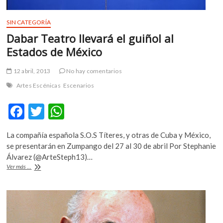
SIN CATEGORÍA
Dabar Teatro llevará el guiñol al
Estados de México
12 abril, 2013
No hay comentarios
Artes Escénicas
Escenarios
F
T
W
ac
w
h
La compañía española S.O.S Títeres, y otras de Cuba y México,
e
itt
at
se presentarán en Zumpango del 27 al 30 de abril Por Stephanie
b
er
s
Álvarez (@ArteSteph13)…
Dabar
Ver más ...
o
A
Teatro
llevará
o
p
el
k
p
guiñol
al
Estados