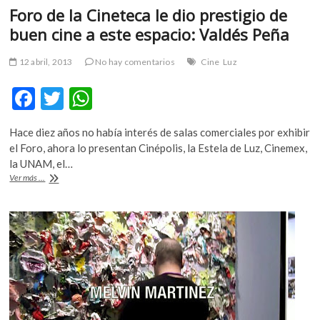
Foro de la Cineteca le dio prestigio de
buen cine a este espacio: Valdés Peña
12 abril, 2013
No hay comentarios
Cine
Luz
F
T
W
ac
w
h
Hace diez años no había interés de salas comerciales por exhibir
e
itt
at
el Foro, ahora lo presentan Cinépolis, la Estela de Luz, Cinemex,
b
er
s
la UNAM, el…
Foro
Ver más ...
o
A
de
la
o
p
Cineteca
k
p
le
dio
prestigio
de
buen
cine
a
este