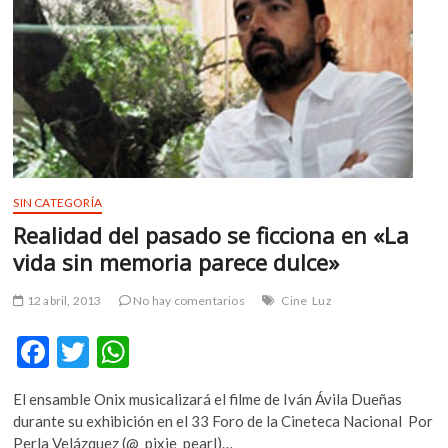
m
v
o
l
g
e
r
s
k
SIN CATEGORÍA
o
Realidad del pasado se ficciona en «La
p
vida sin memoria parece dulce»
e
n
12 abril, 2013
No hay comentarios
Cine
Luz
v
o
F
T
W
l
g
ac
w
h
e
El ensamble Onix musicalizará el filme de Iván Ávila Dueñas
e
itt
at
r
durante su exhibición en el 33 Foro de la Cineteca Nacional Por
s
b
er
s
Perla Velázquez (@_pixie_pearl)…