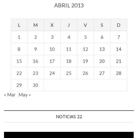
ABRIL 2013
espectador:
Luis
Hampshire
L
M
X
J
V
S
D
1
2
3
4
5
6
7
8
9
10
11
12
13
14
15
16
17
18
19
20
21
22
23
24
25
26
27
28
29
30
« Mar
May »
NOTICIAS 22