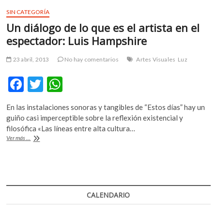
SIN CATEGORÍA
Un diálogo de lo que es el artista en el
espectador: Luis Hampshire
23 abril, 2013
No hay comentarios
Artes Visuales
Luz
F
T
W
ac
w
h
En las instalaciones sonoras y tangibles de “Estos días” hay un
e
itt
at
guiño casi imperceptible sobre la reflexión existencial y
b
er
s
filosófica «Las líneas entre alta cultura…
Un
Ver más ...
o
A
diálogo
de
o
p
lo
k
p
que
es
el
CALENDARIO
artista
en
el