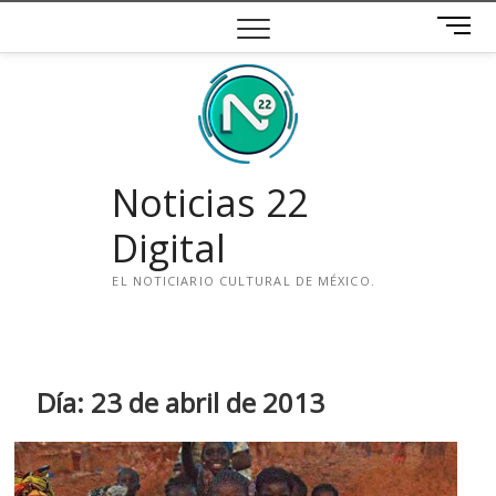
Saltar
B
al
o
contenido
t
ó
n
d
e
Noticias 22
m
e
Digital
n
ú
EL NOTICIARIO CULTURAL DE MÉXICO.
i
n
s
t
Día:
23 de abril de 2013
a
g
r
a