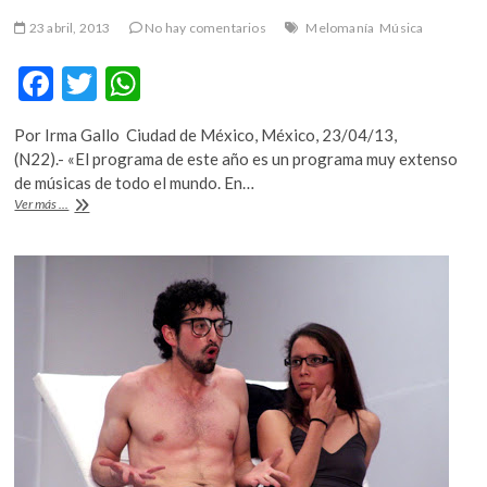
k
23 abril, 2013
No hay comentarios
Melomanía
Música
o
p
F
T
W
e
n
ac
w
h
Por Irma Gallo Ciudad de México, México, 23/04/13,
e
itt
at
(N22).- «El programa de este año es un programa muy extenso
b
er
s
de músicas de todo el mundo. En…
Artistas
Ver más ...
o
A
de
Mali,
o
p
Burkina
k
p
Fasso
y
Luis
Eduardo
Aute
en
el
Ollin
Khan