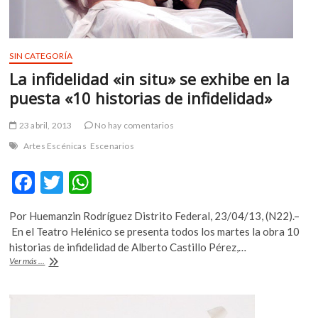
SIN CATEGORÍA
La infidelidad «in situ» se exhibe en la
puesta «10 historias de infidelidad»
23 abril, 2013
No hay comentarios
Artes Escénicas
Escenarios
F
T
W
ac
w
h
Por Huemanzin Rodríguez Distrito Federal, 23/04/13, (N22).–
e
itt
at
En el Teatro Helénico se presenta todos los martes la obra 10
b
er
s
historias de infidelidad de Alberto Castillo Pérez,…
La
Ver más ...
o
A
infidelidad
«in
o
p
situ»
se