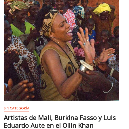
m
v
o
l
g
e
r
s
k
o
p
e
n
v
o
l
g
SIN CATEGORÍA
e
Artistas de Mali, Burkina Fasso y Luis
r
Eduardo Aute en el Ollin Khan
s