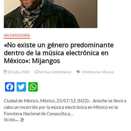
para
Inspectores
de
los
Ensayos
Nucleares
SIN CATEGORÍA
«No existe un género predominante
dentro de la música electrónica en
México»: Mijangos
25 julio, 2012
No hay comentarios
Melomanía
Música
F
T
W
ac
w
h
Ciudad de México, México, 25/07/12, (N22).- Anoche se llevó a
e
itt
at
cabo un recorrido por la música electrónica en México en la
b
er
s
Fonoteca Nacional de Conaculta a…
«No
Ver más ...
o
A
existe
un