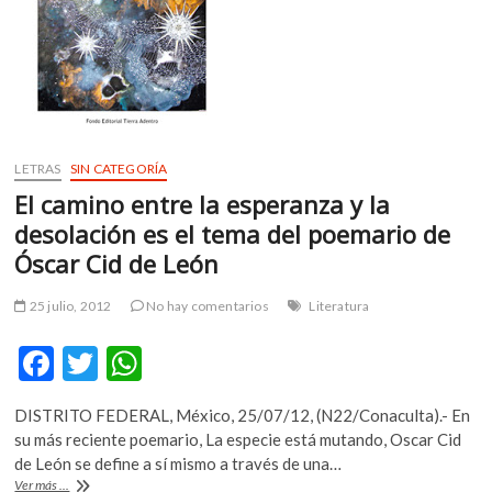
LETRAS
SIN CATEGORÍA
El camino entre la esperanza y la
desolación es el tema del poemario de
Óscar Cid de León
25 julio, 2012
No hay comentarios
Literatura
F
T
W
ac
w
h
DISTRITO FEDERAL, México, 25/07/12, (N22/Conaculta).- En
e
itt
at
su más reciente poemario, La especie está mutando, Oscar Cid
b
er
s
de León se define a sí mismo a través de una…
El
Ver más ...