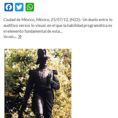
F
T
W
ac
w
h
Ciudad de México, México, 25/07/12, (N22).- Un duelo entre lo
e
itt
at
auditivo versus lo visual, en el que la habilidad programática es
b
er
s
el elemento fundamental de esta…
«Live
Ver más ...
o
A
Coding»
apuesta
o
p
por
k
p
un
“cadáver
exquisito
tecnologizado”