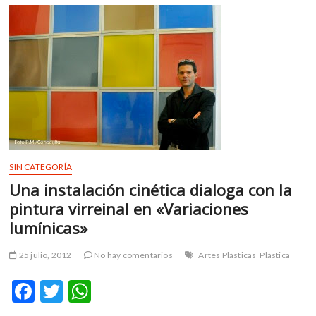
o
p
género
k
p
predominante
dentro
de
la
música
electrónica
en
México»:
Mijangos
SIN CATEGORÍA
Una instalación cinética dialoga con la
pintura virreinal en «Variaciones
lumínicas»
25 julio, 2012
No hay comentarios
Artes Plásticas
Plástica
F
T
W
ac
w
h