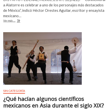
e
itt
at
a Alatorre es celebrar a uno de los personajes más destacados
b
er
s
de México”, indicó Héctor Orestes Aguilar, escritor y ensayista
mexicano…
o
A
Antonio
Ver más ...
o
p
Alatorre
dejó
k
p
verdaderas
enseñanzas
de
vida:
Sergio
Téllez-
Pon
SIN CATEGORÍA
¿Qué hacían algunos científicos
mexicanos en Asia durante el siglo XIX?