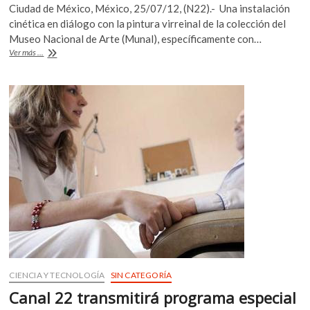
Ciudad de México, México, 25/07/12, (N22).- Una instalación
e
itt
at
cinética en diálogo con la pintura virreinal de la colección del
b
er
s
Museo Nacional de Arte (Munal), específicamente con…
Una
Ver más ...
o
A
instalación
cinética
o
p
dialoga
k
p
con
la
pintura
virreinal
en
«Variaciones
lumínicas»
CIENCIA Y TECNOLOGÍA
SIN CATEGORÍA
Canal 22 transmitirá programa especial