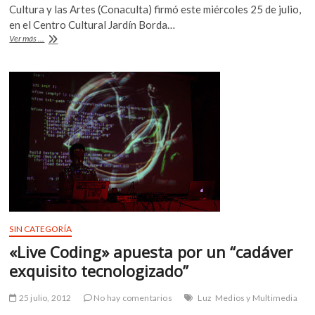
e
itt
at
k
Cultura y las Artes (Conaculta) firmó este miércoles 25 de julio,
b
er
s
o
en el Centro Cultural Jardín Borda…
p
Estado
Ver más ...
o
A
de
e
Morelos
o
p
n
firma
k
p
acuerdo
con
Conaculta
para
la
preservación
del
patrimonio
SIN CATEGORÍA
«Live Coding» apuesta por un “cadáver
exquisito tecnologizado”
25 julio, 2012
No hay comentarios
Luz
Medios y Multimedia