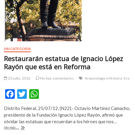
SIN CATEGORÍA
Restaurarán estatua de Ignacio López
Rayón que está en Reforma
25 julio, 2012
No hay comentarios
Arqueología e Historia
Era
F
T
W
ac
w
h
Distrito Federal, 25/07/12, (N22).- Octavio Martínez Camacho,
e
itt
at
presidente de la Fundación Ignacio López Rayón, afirmó que
b
er
s
olvidar las estatuas que recuerdan a los héroes que nos…
Restaurarán
Ver más ...
o
A
estatua