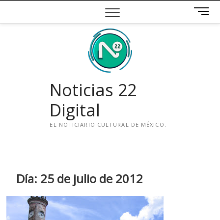
Saltar
B
al
o
contenido
t
ó
n
d
e
Noticias 22
m
e
Digital
n
ú
EL NOTICIARIO CULTURAL DE MÉXICO.
i
n
s
t
Día:
25 de julio de 2012
a
g
r
a