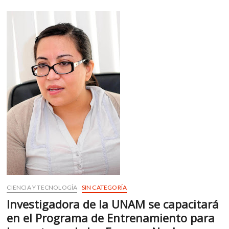
de
o
p
Ignacio
k
p
López
Rayón
que
está
en
Reforma
CIENCIA Y TECNOLOGÍA
SIN CATEGORÍA
Investigadora de la UNAM se capacitará
en el Programa de Entrenamiento para