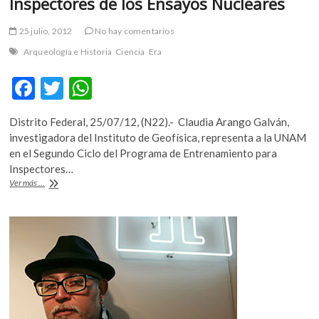
Inspectores de los Ensayos Nucleares
25 julio, 2012
No hay comentarios
Arqueología e Historia
Ciencia
Era
F
T
W
ac
w
h
Distrito Federal, 25/07/12, (N22).- Claudia Arango Galván,
e
itt
at
investigadora del Instituto de Geofísica, representa a la UNAM
b
er
s
en el Segundo Ciclo del Programa de Entrenamiento para
Inspectores…
o
A
Investigadora
Ver más ...
o
p
de
la
k
p
UNAM
se
capacitará
en
el
Programa
de
Entrenamiento