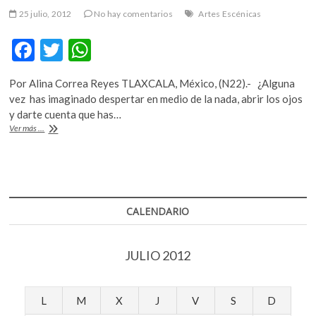
25 julio, 2012
No hay comentarios
Artes Escénicas
F
T
W
ac
w
h
Por Alina Correa Reyes TLAXCALA, México, (N22).- ¿Alguna
e
itt
at
vez has imaginado despertar en medio de la nada, abrir los ojos
b
er
s
y darte cuenta que has…
¿Qué
Ver más ...
o
A
hacían
algunos
o
p
científicos
k
p
mexicanos
en
Asia
CALENDARIO
durante
el
siglo
JULIO 2012
XIX?
L
M
X
J
V
S
D