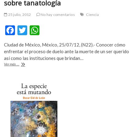
sobre tanatología
25 julio, 2012
No hay comentarios
Ciencia
F
T
W
ac
w
h
Ciudad de México, México, 25/07/12, (N22).- Conocer cómo
e
itt
at
enfrentar el proceso de duelo ante la muerte de un ser querido
b
er
s
así como las instituciones que brindan…
Canal
Ver más ...
o
A
22
transmitirá
o
p
programa
k
p
especial
sobre
tanatología