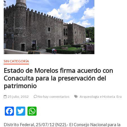
m
v
o
l
g
e
r
s
k
o
SIN CATEGORÍA
p
Estado de Morelos firma acuerdo con
e
Conaculta para la preservación del
n
patrimonio
v
o
25 julio, 2012
No hay comentarios
Arqueología e Historia
Era
l
g
F
T
W
e
r
ac
w
h
s
Distrito Federal, 25/07/12 (N22).- El Consejo Nacional para la