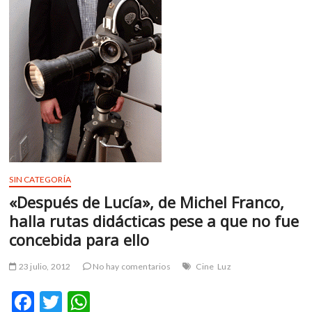
SIN CATEGORÍA
«Después de Lucía», de Michel Franco,
halla rutas didácticas pese a que no fue
concebida para ello
23 julio, 2012
No hay comentarios
Cine
Luz
F
T
W