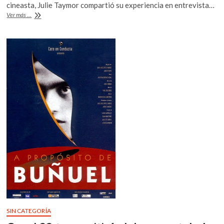
cineasta, Julie Taymor compartió su experiencia en entrevista…
o
A
Julie
Ver más ...
o
p
Taymor
y
k
p
el
color
de
las
ciudades
SIN CATEGORÍA