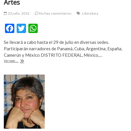
Artes
23 julio, 2012
No hay comentarios
Literatura
F
T
W
ac
w
h
Se llevará a cabo hasta el 29 de julio en diversas sedes.
e
itt
at
Participarán narradores de Panamá, Cuba, Argentina, España,
b
er
s
Camerún y México DISTRITO FEDERAL, México,…
Festival
Ver más ...
o
A
Internacional
de
o
p
Narración
k
p
Oral
Cuéntalee
fue
inaugurado
en
Bellas
Artes