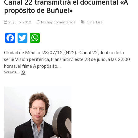
Canal 22 transmitirá el documental «A
propósito de Buñuel»
23 julio, 2012
No hay comentarios
Cine
Luz
F
T
W
ac
w
h
Ciudad de México, 23/07/12, (N22).- Canal 22, dentro de la
e
itt
at
serie Visión periférica, transmitirá este 23 de julio, a las 22:00
b
er
s
horas, el filme A propósito…
Canal
Ver más ...
o
A
22
transmitirá
o
p
el
k
p
documental
«A
propósito
de
Buñuel»