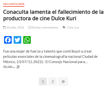
SIN CATEGORÍA
Conaculta lamenta el fallecimiento de la
productora de cine Dulce Kuri
23 julio, 2012
No hay comentarios
Cine
Luz
F
T
W
ac
w
h
Fue una mujer de fuerza y talento que contribuyó a crear
e
itt
at
películas esenciales de la cinematografía nacional Ciudad de
b
er
s
México, 23/07/12, (N22).- El Consejo Nacional para…
Conaculta
Ver más ...
o
A
lamenta
el
o
p
Navegación
fallecimiento
Página
Página
Página
1
2
k
p
de
siguiente
de
la
productora
entradas
de
cine
Dulce