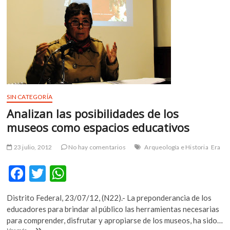
m
v
o
l
g
e
r
s
SIN CATEGORÍA
k
Analizan las posibilidades de los
o
p
museos como espacios educativos
e
n
23 julio, 2012
No hay comentarios
Arqueología e Historia
Era
v
o
F
T
W
l
ac
w
h
g
Distrito Federal, 23/07/12, (N22).- La preponderancia de los
e
e
itt
at
educadores para brindar al público las herramientas necesarias
r
b
er
s
para comprender, disfrutar y apropiarse de los museos, ha sido…
s
Analizan