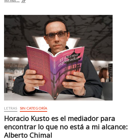
Ver más ...
o
A
k
las
o
posibilidades
o
p
p
de
k
p
los
e
museos
n
como
espacios
educativos
LETRAS
SIN CATEGORÍA
Horacio Kusto es el mediador para
encontrar lo que no está a mi alcance:
Alberto Chimal