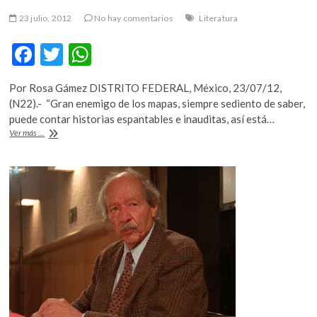
23 julio, 2012
No hay comentarios
Literatura
F
T
W
ac
w
h
Por Rosa Gámez DISTRITO FEDERAL, México, 23/07/12,
e
itt
at
(N22).- “Gran enemigo de los mapas, siempre sediento de saber,
b
er
s
puede contar historias espantables e inauditas, así está…
Horacio
Ver más ...
o
A
Kusto
es
o
p
el
k
p
mediador
para
encontrar
lo
que
no
está
a
mi
alcance:
Alberto