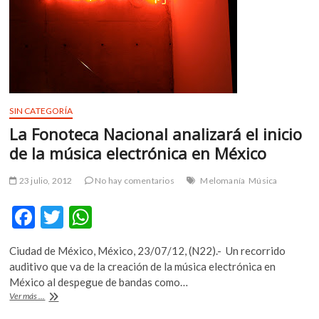
Palacio
de
Bellas
Artes
SIN CATEGORÍA
La Fonoteca Nacional analizará el inicio
de la música electrónica en México
23 julio, 2012
No hay comentarios
Melomanía
Música
F
T
W
ac
w
h
Ciudad de México, México, 23/07/12, (N22).- Un recorrido
e
itt
at
auditivo que va de la creación de la música electrónica en
b
er
s
México al despegue de bandas como…
La
Ver más ...
o
A
Fonoteca