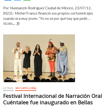
ac
w
h
Por Huemanzin Rodríguez Ciudad de México, 23/07/12,
e
itt
at
(N22).- Michel Franco financió sus propios cortometrajes
b
er
s
cuando era muy joven. “Yo no sé por qué hay que pedir…
«Después
Ver más ...
o
A
de
Lucía»,
o
p
de
k
p
Michel
Franco,
halla
rutas
didácticas
pese
a
que
no
fue
concebida
para
LETRAS
SIN CATEGORÍA
ello
Festival Internacional de Narración Oral
Cuéntalee fue inaugurado en Bellas