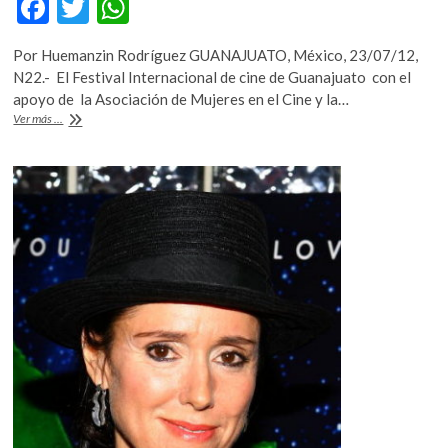
F
T
W
ac
w
h
Por Huemanzin Rodríguez GUANAJUATO, México, 23/07/12,
e
itt
at
N22.- El Festival Internacional de cine de Guanajuato con el
b
er
s
apoyo de la Asociación de Mujeres en el Cine y la…
María
Ver más ...
o
A
Victoria
galardonada
o
p
en
k
p
el
Festival
Internacional
de
Cine
de
Guanajuato