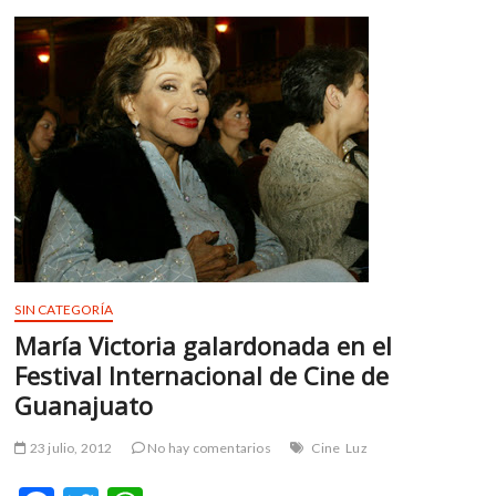
Nacional
o
p
analizará
k
p
el
inicio
de
la
música
electrónica
en
México
SIN CATEGORÍA
María Victoria galardonada en el
Festival Internacional de Cine de
Guanajuato
23 julio, 2012
No hay comentarios
Cine
Luz