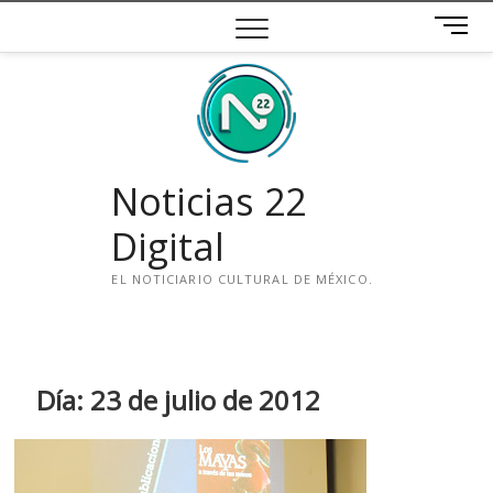
Saltar
B
al
o
contenido
t
ó
n
d
e
Noticias 22
m
e
Digital
n
ú
EL NOTICIARIO CULTURAL DE MÉXICO.
i
n
s
t
Día:
23 de julio de 2012
a
g
r
a