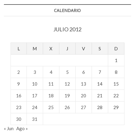
Kuri
CALENDARIO
JULIO 2012
L
M
X
J
V
S
D
1
2
3
4
5
6
7
8
9
10
11
12
13
14
15
16
17
18
19
20
21
22
23
24
25
26
27
28
29
30
31
« Jun
Ago »