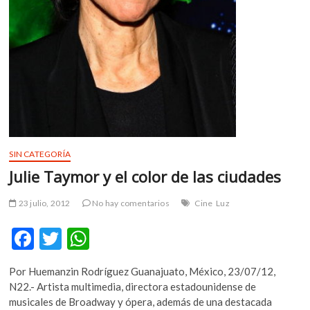
SIN CATEGORÍA
Julie Taymor y el color de las ciudades
23 julio, 2012
No hay comentarios
Cine
Luz
F
T
W
ac
w
h
Por Huemanzin Rodríguez Guanajuato, México, 23/07/12,
e
itt
at
N22.- Artista multimedia, directora estadounidense de
b
er
s
musicales de Broadway y ópera, además de una destacada