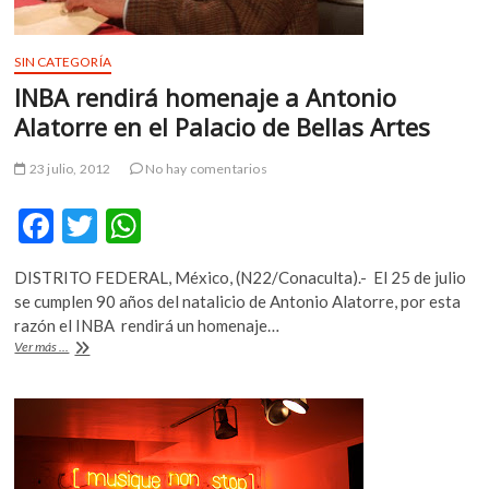
Chimal
SIN CATEGORÍA
INBA rendirá homenaje a Antonio
Alatorre en el Palacio de Bellas Artes
23 julio, 2012
No hay comentarios
F
T
W
ac
w
h
DISTRITO FEDERAL, México, (N22/Conaculta).- El 25 de julio
e
itt
at
se cumplen 90 años del natalicio de Antonio Alatorre, por esta
b
er
s
razón el INBA rendirá un homenaje…
INBA
Ver más ...
o
A
rendirá
homenaje
o
p
a
k
p
Antonio
Alatorre
en
el