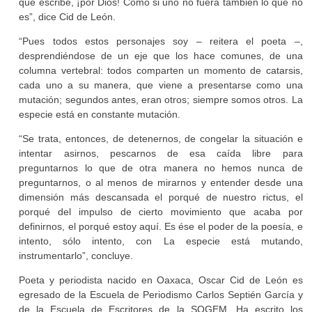
que escribe, ¡por Dios! Como si uno no fuera también lo que no
es”, dice Cid de León.
“Pues todos estos personajes soy – reitera el poeta –,
desprendiéndose de un eje que los hace comunes, de una
columna vertebral: todos comparten un momento de catarsis,
cada uno a su manera, que viene a presentarse como una
mutación; segundos antes, eran otros; siempre somos otros. La
especie está en constante mutación.
“Se trata, entonces, de detenernos, de congelar la situación e
intentar asirnos, pescarnos de esa caída libre para
preguntarnos lo que de otra manera no hemos nunca de
preguntarnos, o al menos de mirarnos y entender desde una
dimensión más descansada el porqué de nuestro rictus, el
porqué del impulso de cierto movimiento que acaba por
definirnos, el porqué estoy aquí. Es ése el poder de la poesía, e
intento, sólo intento, con La especie está mutando,
instrumentarlo”, concluye.
Poeta y periodista nacido en Oaxaca, Oscar Cid de León es
egresado de la Escuela de Periodismo Carlos Septién García y
de la Escuela de Escritores de la SOGEM. Ha escrito los