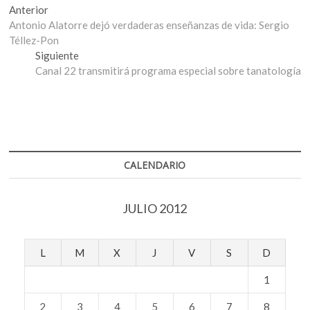
Navegación
Entrada
Anterior
anterior:
Antonio Alatorre dejó verdaderas enseñanzas de vida: Sergio
de
Téllez-Pon
entradas
Entrada
Siguiente
siguiente:
Canal 22 transmitirá programa especial sobre tanatología
CALENDARIO
JULIO 2012
L
M
X
J
V
S
D
1
2
3
4
5
6
7
8