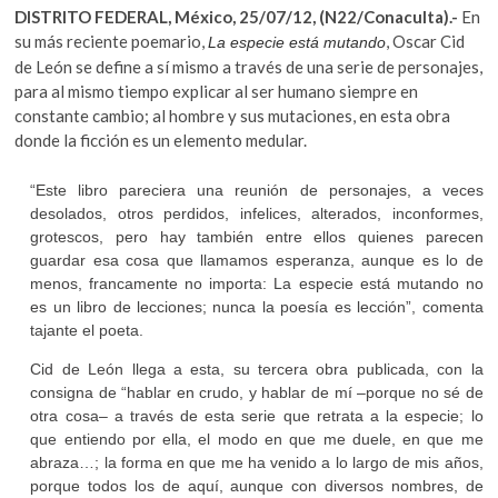
k
DISTRITO FEDERAL, México, 25/07/12, (N22/Conaculta).-
En
e
itt
at
o
su más reciente poemario,
, Oscar Cid
La especie está mutando
p
b
er
s
de León se define a sí mismo a través de una serie de personajes,
e
para al mismo tiempo explicar al ser humano siempre en
o
A
n
constante cambio; al hombre y sus mutaciones, en esta obra
o
p
donde la ficción es un elemento medular.
k
p
“Este libro pareciera una reunión de personajes, a veces
desolados, otros perdidos, infelices, alterados, inconformes,
grotescos, pero hay también entre ellos quienes parecen
guardar esa cosa que llamamos esperanza, aunque es lo de
menos, francamente no importa: La especie está mutando no
es un libro de lecciones; nunca la poesía es lección”, comenta
tajante el poeta.
Cid de León llega a esta, su tercera obra publicada, con la
consigna de “hablar en crudo, y hablar de mí –porque no sé de
otra cosa– a través de esta serie que retrata a la especie; lo
que entiendo por ella, el modo en que me duele, en que me
abraza…; la forma en que me ha venido a lo largo de mis años,
porque todos los de aquí, aunque con diversos nombres, de