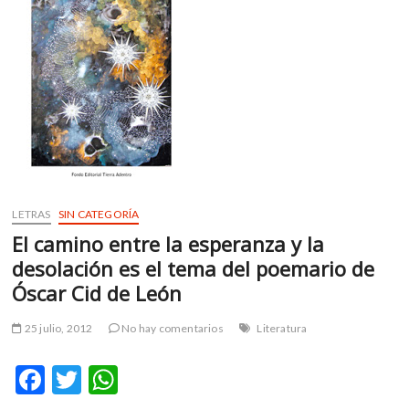
m
v
o
l
g
e
r
s
k
o
LETRAS
SIN CATEGORÍA
p
e
El camino entre la esperanza y la
n
desolación es el tema del poemario de
v
Óscar Cid de León
o
l
25 julio, 2012
No hay comentarios
Literatura
g
e
F
T
W
r
s
ac
w
h