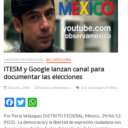
m
v
o
l
g
e
r
s
k
CIENCIA Y TECNOLOGÍA
SIN CATEGORÍA
o
ITESM y Google lanzan canal para
p
e
documentar las elecciones
n
v
30 junio, 2012
No hay comentarios
Era
Sociedad y Política
o
l
F
T
W
g
ac
w
h
e
Por Perla Velázquez DISTRITO FEDERAL, México, 29/06/12,
e
itt
at
r
(N22).- La democracia y la libertad de expresión ciudadana son
s