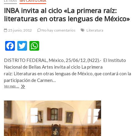
LETRAS
SIN CATEGORÍA
INBA invita al ciclo «La primera raíz:
literaturas en otras lenguas de México»
25 junio, 2012
No hay comentarios
Literatura
F
T
W
ac
w
h
DISTRITO FEDERAL, México, 25/06/12, (N22).- El Instituto
e
itt
at
Nacional de Bellas Artes invita al ciclo La primera
b
er
s
raíz: Literaturas en otras lenguas de México, que contará con la
participación de Carmen…
o
A
INBA
Ver más ...
o
p
invita
al
k
p
ciclo
«La
primera
raíz:
literaturas
en
otras