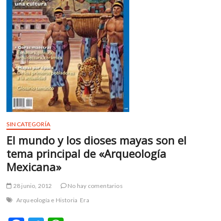
«Relatos
e
Historias
en
México»
SIN CATEGORÍA
El mundo y los dioses mayas son el
tema principal de «Arqueología
Mexicana»
28 junio, 2012
No hay comentarios
Arqueología e Historia
Era