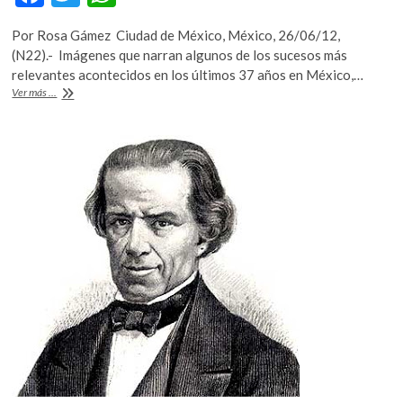
ac
w
h
Por Rosa Gámez Ciudad de México, México, 26/06/12,
e
itt
at
(N22).- Imágenes que narran algunos de los sucesos más
b
er
s
relevantes acontecidos en los últimos 37 años en México,…
Pedro
Ver más ...
o
A
Valtierra
es
o
p
un
k
p
guerrillero
de
la
civilidad