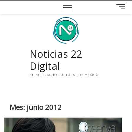
Saltar
B
al
o
contenido
t
ó
n
d
e
Noticias 22
m
e
Digital
n
ú
EL NOTICIARIO CULTURAL DE MÉXICO.
i
n
s
t
Mes:
junio 2012
a
g
r
a