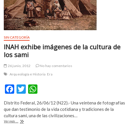
y
textos
SIN CATEGORÍA
INAH exhibe imágenes de la cultura de
los sami
26 junio, 2012
No hay comentarios
Arqueología e Historia
Era
F
T
W
ac
w
h
Distrito Federal, 26/06/12 (N22).- Una veintena de fotografías
e
itt
at
que dan testimonio de la vida cotidiana y tradiciones de la
b
er
s
cultura sami, una de las civilizaciones…
INAH
Ver más ...
o
A
exhibe