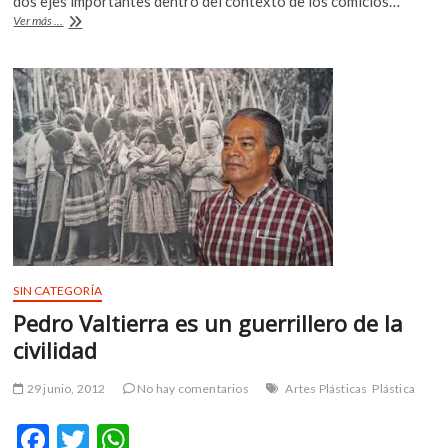
b
er
s
dos ejes importantes dentro del contexto de los comicios…
k
ITESM
Ver más ...
o
A
o
y
p
Google
o
p
e
lanzan
k
p
canal
n
para
documentar
las
elecciones
SIN CATEGORÍA
Pedro Valtierra es un guerrillero de la
civilidad
29 junio, 2012
No hay comentarios
Artes Plásticas
Plástica
F
T
W