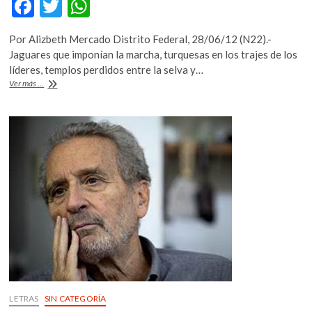
F
T
W
ac
w
h
Por Alizbeth Mercado Distrito Federal, 28/06/12 (N22).-
e
itt
at
Jaguares que imponían la marcha, turquesas en los trajes de los
b
er
s
líderes, templos perdidos entre la selva y…
El
Ver más ...
o
A
mundo
y
o
p
los
k
p
dioses
mayas
son
el
tema
principal
de
«Arqueología
Mexicana»
LETRAS
SIN CATEGORÍA