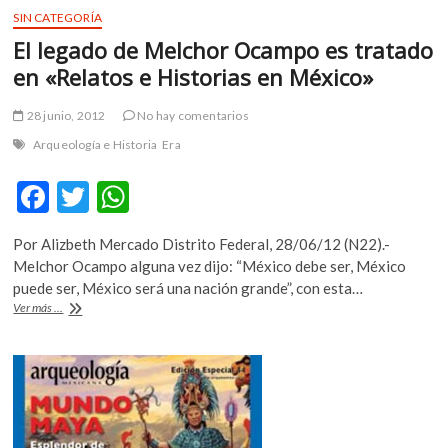
SIN CATEGORÍA
El legado de Melchor Ocampo es tratado
en «Relatos e Historias en México»
28 junio, 2012
No hay comentarios
Arqueología e Historia
Era
F
T
W
ac
w
h
Por Alizbeth Mercado Distrito Federal, 28/06/12 (N22).-
e
itt
at
Melchor Ocampo alguna vez dijo: “México debe ser, México
b
er
s
puede ser, México será una nación grande”, con esta…
El
Ver más ...
o
A
legado
de
o
p
Melchor
k
p
Ocampo
es
tratado
en