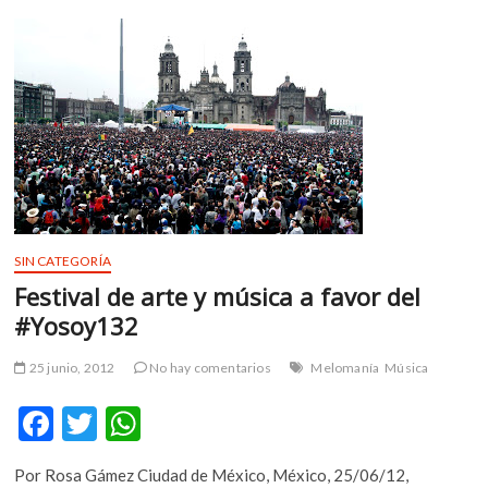
imágenes
o
p
de
k
p
la
cultura
de
los
sami
SIN CATEGORÍA
Festival de arte y música a favor del
#Yosoy132
25 junio, 2012
No hay comentarios
Melomanía
Música
F
T
W
ac
w
h
Por Rosa Gámez Ciudad de México, México, 25/06/12,