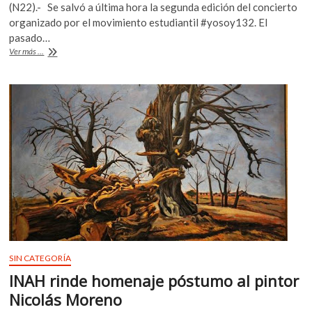
e
itt
at
(N22).- Se salvó a última hora la segunda edición del concierto
b
er
s
organizado por el movimiento estudiantil #yosoy132. El
pasado…
o
A
Festival
Ver más ...
o
p
de
arte
k
p
y
música
a
favor
del
#Yosoy132
SIN CATEGORÍA
INAH rinde homenaje póstumo al pintor
Nicolás Moreno