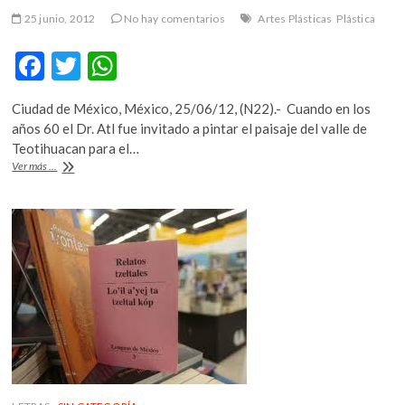
25 junio, 2012
No hay comentarios
Artes Plásticas
Plástica
F
T
W
ac
w
h
Ciudad de México, México, 25/06/12, (N22).- Cuando en los
e
itt
at
años 60 el Dr. Atl fue invitado a pintar el paisaje del valle de
b
er
s
Teotihuacan para el…
INAH
Ver más ...
o
A
rinde
homenaje
o
p
póstumo
k
p
al
pintor
Nicolás
Moreno