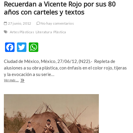
Recuerdan a Vicente Rojo por sus 80
años con carteles y textos
27 junio, 2012
No hay comentarios
Artes Plásticas
Literatura
Plástica
F
T
W
ac
w
h
Ciudad de México, México, 27/06/12, (N22).- Repleta de
e
itt
at
alusiones a su obra plástica, con énfasis en el color rojo, tijeras
b
er
s
y la evocación a su serie…
Recuerdan
Ver más ...
o
A
a
Vicente
o
p
Rojo
k
p
por
sus
80
años
con
carteles