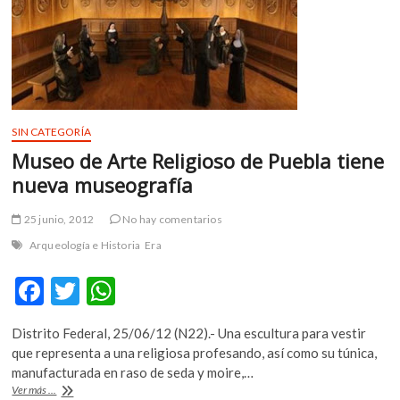
lenguas
de
México»
SIN CATEGORÍA
Museo de Arte Religioso de Puebla tiene
nueva museografía
25 junio, 2012
No hay comentarios
Arqueología e Historia
Era
F
T
W
ac
w
h
Distrito Federal, 25/06/12 (N22).- Una escultura para vestir
e
itt
at
que representa a una religiosa profesando, así como su túnica,
b
er
s
manufacturada en raso de seda y moire,…
Museo
Ver más ...