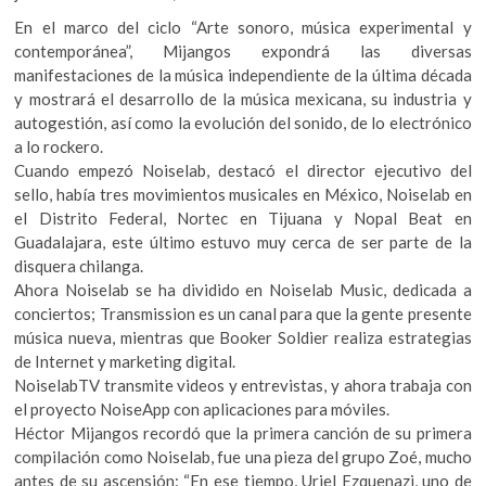
k
k
p
En el marco del ciclo “Arte sonoro, música experimental y
o
contemporánea”, Mijangos expondrá las diversas
p
manifestaciones de la música independiente de la última década
e
y mostrará el desarrollo de la música mexicana, su industria y
n
autogestión, así como la evolución del sonido, de lo electrónico
a lo rockero.
Cuando empezó Noiselab, destacó el director ejecutivo del
sello, había tres movimientos musicales en México, Noiselab en
el Distrito Federal, Nortec en Tijuana y Nopal Beat en
Guadalajara, este último estuvo muy cerca de ser parte de la
disquera chilanga.
Ahora Noiselab se ha dividido en Noiselab Music, dedicada a
conciertos; Transmission es un canal para que la gente presente
música nueva, mientras que Booker Soldier realiza estrategias
de Internet y marketing digital.
NoiselabTV transmite videos y entrevistas, y ahora trabaja con
el proyecto NoiseApp con aplicaciones para móviles.
Héctor Mijangos recordó que la primera canción de su primera
compilación como Noiselab, fue una pieza del grupo Zoé, mucho
antes de su ascensión: “En ese tiempo, Uriel Ezquenazi, uno de