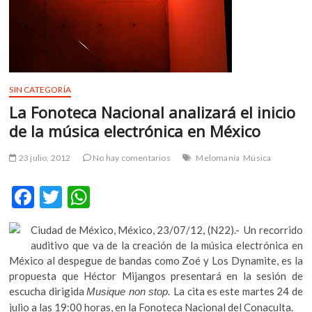
m
v
o
l
g
e
SIN CATEGORÍA
r
La Fonoteca Nacional analizará el inicio
s
de la música electrónica en México
k
o
23 julio, 2012
No hay comentarios
Melomanía
Música
p
e
F
T
W
n
v
ac
w
h
o
Ciudad de México, México, 23/07/12, (N22).- Un recorrido
e
itt
at
l
auditivo que va de la creación de la música electrónica en
b
er
s
g
México al despegue de bandas como Zoé y Los Dynamite, es la
e
propuesta que Héctor Mijangos presentará en la sesión de
o
A
r
escucha dirigida
La cita es este martes 24 de
Musique non stop.
o
p
s
julio a las 19:00 horas, en la Fonoteca Nacional del Conaculta.