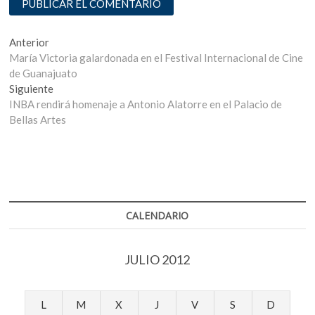
Navegación
Entrada
Anterior
anterior:
María Victoria galardonada en el Festival Internacional de Cine
de
de Guanajuato
entradas
Entrada
Siguiente
siguiente:
INBA rendirá homenaje a Antonio Alatorre en el Palacio de
Bellas Artes
CALENDARIO
JULIO 2012
L
M
X
J
V
S
D