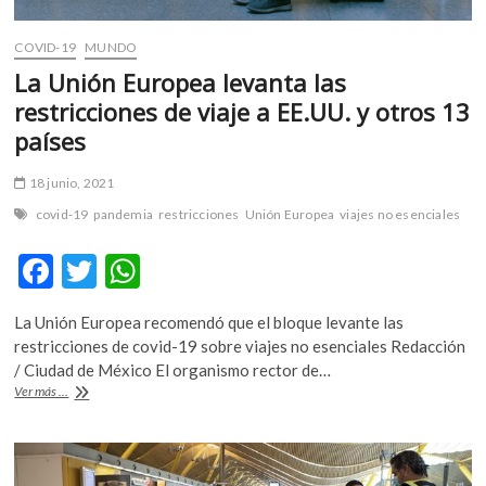
COVID-19
MUNDO
La Unión Europea levanta las
restricciones de viaje a EE.UU. y otros 13
países
18 junio, 2021
covid-19
pandemia
restricciones
Unión Europea
viajes no esenciales
F
T
W
ac
w
h
La Unión Europea recomendó que el bloque levante las
e
itt
at
restricciones de covid-19 sobre viajes no esenciales Redacción
b
er
s
/ Ciudad de México El organismo rector de…
La
Ver más ...
o
A
Unión
Europea
o
p
levanta
k
p
las