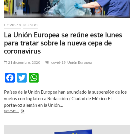
COVID-19
MUNDO
La Unión Europea se reúne este lunes
para tratar sobre la nueva cepa de
coronavirus
21 diciembre, 2020
covid-19
Unión Europea
F
T
W
ac
w
h
Países de la Unión Europea han anunciado la suspensión de los
e
itt
at
vuelos con Inglaterra Redacción / Ciudad de México El
b
er
s
portavoz alemán en la Unión…
La
Ver más ...
o
A
Unión
Europea
o
p
se
reúne