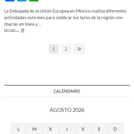
ac
w
h
La Embajada de la Unión Europea en México realiza diferentes
e
itt
at
actividades este mes para celebrar los lazos de la región con
b
er
s
charlas en línea y…
Mes
Ver más ...
o
A
de
Europa
o
p
Navegación
desde
Página
Página
Página
1
2
k
p
México
siguiente
de
entradas
CALENDARIO
AGOSTO 2026
L
M
X
J
V
S
D