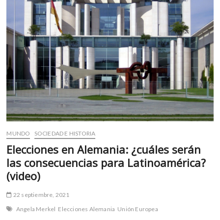
Europea
en
el
Desfile
de
Día
de
Muertos
2021
MUNDO
SOCIEDAD E HISTORIA
Elecciones en Alemania: ¿cuáles serán
las consecuencias para Latinoamérica?
(video)
22 septiembre, 2021
Angela Merkel
Elecciones Alemania
Unión Europea