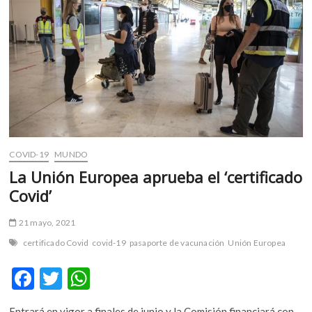
restricciones
de
viaje
a
EE.UU.
y
otros
13
países
COVID-19
MUNDO
La Unión Europea aprueba el ‘certificado
Covid’
21 mayo, 2021
certificado Covid
covid-19
pasaporte de vacunación
Unión Europea
F
T
W
ac
w
h
Entrará en vigor a finales de junio y la Comisión financiará con