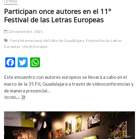
LETRAS
Participan once autores en el 11º
Festival de las Letras Europeas
23 noviembre, 2021
Feria Internacional del Libro de Guadalajara
Festival de las Letras
Europeas
Unión Europea
F
T
W
ac
w
h
Este encuentro con autores europeos se llevará a cabo en el
e
itt
at
marco de la 35 FIL Guadalajara a través de videoconferencias y
b
er
s
de manera presencial…
Participan
Ver más ...
o
A
once
autores
o
p
en
k
p
el
11º
Festival
de