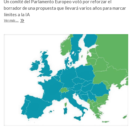
Un comité del Parlamento Europeo votó por reforzar el
k
e
itt
at
borrador de una propuesta que llevará varios años para marcar
o
b
er
s
límites a la IA
p
Unión
Ver más ...
o
A
e
Europea
n
ya
o
p
tiene
k
p
borrador
para
legislar
sobre
la
IA