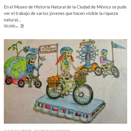
ac
w
h
En el Museo de Historia Natural de la Ciudad de México se pude
e
itt
at
ver el trabajo de varios jóvenes que hacen visible la riqueza
b
er
s
natural…
Exposición
Ver más ...
o
A
fotográfica:
«La
o
p
biodiversidad
k
p
mexicana
a
través
del
lente
de
la
juventud»
CULTURA VERDE
SOCIEDAD E HISTORIA