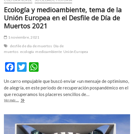
Ecología y medioambiente, tema de la
Unión Europea en el Desfile de Día de
Muertos 2021
1 noviembre, 2021
desfile de día de muertos
Día de
muertos
ecología
medioambiente
Unión Europea
F
T
W
ac
w
h
Un carro empujable que buscó enviar «un mensaje de optimismo,
e
itt
at
de alegría, en este periodo de recuperación pospandémico en el
b
er
s
que recuperamos los placeres sencillos de…
Ecología
Ver más ...
o
A
y
medioambiente,
o
p
tema
k
p
de
la
Unión