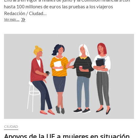
e
itt
at
hasta 100 millones de euros las pruebas a los viajeros
b
er
s
Redacción / Ciudad…
La
Ver más ...
o
A
Unión
Europea
o
p
aprueba
k
p
el
‘certificado
Covid’
CIUDAD
Apoyos de la UE a mujeres en situación