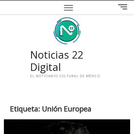
Saltar
B
al
o
contenido
t
ó
n
d
e
Noticias 22
m
e
Digital
n
ú
EL NOTICIARIO CULTURAL DE MÉXICO.
i
n
s
t
Etiqueta:
Unión Europea
a
g
r
a