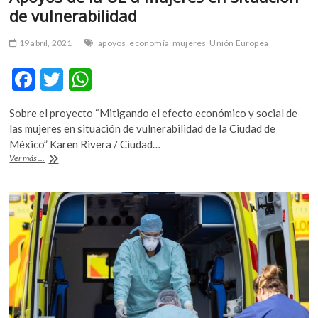
de vulnerabilidad
19 abril, 2021
apoyos
economía
mujeres
Unión Europea
F
T
W
ac
w
h
Sobre el proyecto “Mitigando el efecto económico y social de
e
itt
at
las mujeres en situación de vulnerabilidad de la Ciudad de
b
er
s
México” Karen Rivera / Ciudad…
Apoyos
Ver más ...
o
A
de
la
o
p
UE
k
p
a
mujeres
en
situación
de
vulnerabilidad