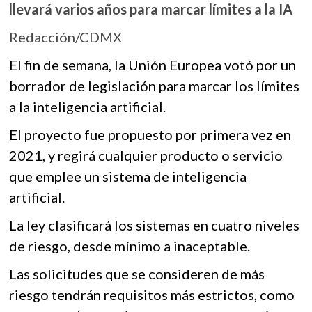
k
llevará varios años para marcar límites a la IA
o
A
o
Redacción/CDMX
o
p
p
e
k
p
El fin de semana, la Unión Europea votó por un
n
borrador de legislación para marcar los límites
a la inteligencia artificial.
El proyecto fue propuesto por primera vez en
2021, y regirá cualquier producto o servicio
que emplee un sistema de inteligencia
artificial.
La ley clasificará los sistemas en cuatro niveles
de riesgo, desde mínimo a inaceptable.
Las solicitudes que se consideren de más
riesgo tendrán requisitos más estrictos, como