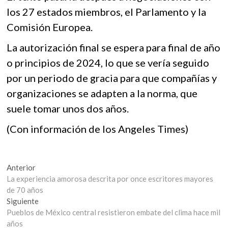
los 27 estados miembros, el Parlamento y la
Comisión Europea.
La autorización final se espera para final de año
o principios de 2024, lo que se vería seguido
por un periodo de gracia para que compañías y
organizaciones se adapten a la norma, que
suele tomar unos dos años.
(Con información de los Angeles Times)
Navegación
Entrada
Anterior
anterior:
La experiencia amorosa descrita por once escritores mayores
de
de 70 años
entradas
Entrada
Siguiente
siguiente:
Pueblos de México central resistieron embate del clima hace mil
años