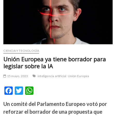
m
v
o
l
g
e
r
s
k
CIENCIA Y TECNOLOGÍA
o
Unión Europea ya tiene borrador para
p
legislar sobre la IA
e
n
15 mayo, 2023
inteligencia artificial
Unión Europea
v
o
F
T
W
l
g
ac
w
h
e
Un comité del Parlamento Europeo votó por
e
itt
at
r
reforzar el borrador de una propuesta que
b
er
s
s