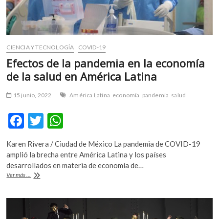
CIENCIA Y TECNOLOGÍA
COVID-19
Efectos de la pandemia en la economía
de la salud en América Latina
15 junio, 2022
América Latina
economía
pandemia
salud
F
T
W
ac
w
h
Karen Rivera / Ciudad de México La pandemia de COVID-19
e
itt
at
amplió la brecha entre América Latina y los países
b
er
s
desarrollados en materia de economía de…
Efectos
Ver más ...
o
A
de
la
o
p
pandemia
k
p
en
la