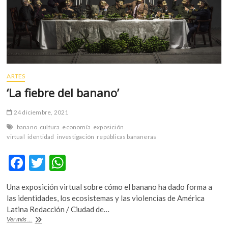
economía
de
la
salud
en
América
Latina
ARTES
‘La fiebre del banano’
24 diciembre, 2021
banano
cultura
economía
exposición
virtual
identidad
investigación
repúblicas bananeras
F
T
W
ac
w
h
Una exposición virtual sobre cómo el banano ha dado forma a
e
itt
at
las identidades, los ecosistemas y las violencias de América
b
er
s
Latina Redacción / Ciudad de…
‘La
Ver más ...
o
A
fiebre