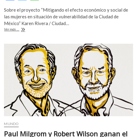
ac
w
h
Sobre el proyecto “Mitigando el efecto económico y social de
e
itt
at
las mujeres en situación de vulnerabilidad de la Ciudad de
b
er
s
México” Karen Rivera / Ciudad…
Apoyos
Ver más ...
o
A
de
la
o
p
UE
k
p
a
mujeres
en
situación
de
vulnerabilidad
MUNDO
Paul Milgrom y Robert Wilson ganan el