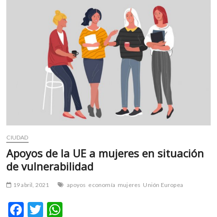
k
p
invisible
CIUDAD
Apoyos de la UE a mujeres en situación
de vulnerabilidad
19 abril, 2021
apoyos
economía
mujeres
Unión Europea
F
T
W