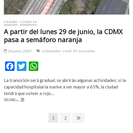
CIUDAD
COVID-19
A partir del lunes 29 de junio, la CDMX
pasa a semáforo naranja
26 junio, 2020
actividades
covid-19
economía
F
T
W
ac
w
h
La transición será gradual, se abrirán algunas actividades; si la
e
itt
at
capacidad hospitalaria vuelve a ser mayor a 65%, la ciudad
b
er
s
tendrá que volver a rojo…
A
Ver más ...
o
A
partir
del
o
p
Navegación
lunes
Página
Página
Página
1
2
k
p
29
siguiente
de
de
junio,