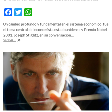
F
T
W
ac
w
h
Un cambio profundo y fundamental en el sistema económico, fue
e
itt
at
el tema central del economista estadounidense y Premio Nobel
b
er
s
2001, Joseph Stiglitz, en su conversación…
Hay
Ver más ...
o
A
Festival
Querétaro.
o
p
«Necesitamos
k
p
cambiar
el
sistema
económico
de
manera
fundamental»:
Joseph
Stiglitz