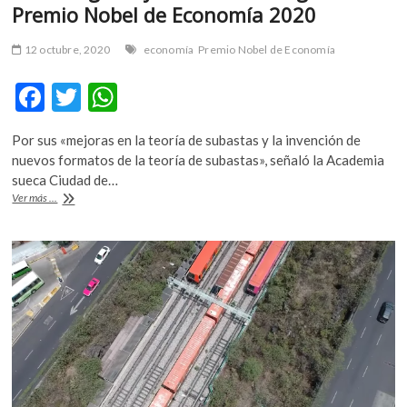
Premio Nobel de Economía 2020
12 octubre, 2020
economía
Premio Nobel de Economía
F
T
W
ac
w
h
Por sus «mejoras en la teoría de subastas y la invención de
e
itt
at
nuevos formatos de la teoría de subastas», señaló la Academia
b
er
s
sueca Ciudad de…
Paul
Ver más ...
o
A
Milgrom
y
o
p
Robert
k
p
Wilson
ganan
el
Premio
Nobel
de
Economía
2020