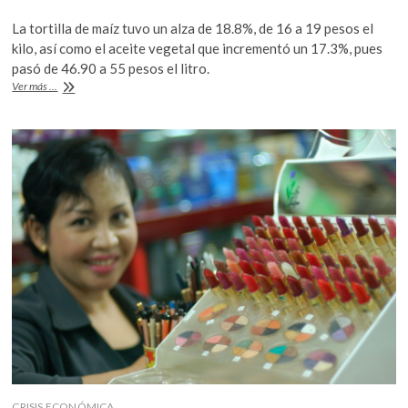
ac
w
h
k
La tortilla de maíz tuvo un alza de 18.8%, de 16 a 19 pesos el
o
e
itt
at
kilo, así como el aceite vegetal que incrementó un 17.3%, pues
p
b
er
s
pasó de 46.90 a 55 pesos el litro.
e
Vitamina
Ver más ...
n
o
A
T
por
o
p
las
k
p
nubes,
sube
entre
2
y
5
pesos
CRISIS ECONÓMICA