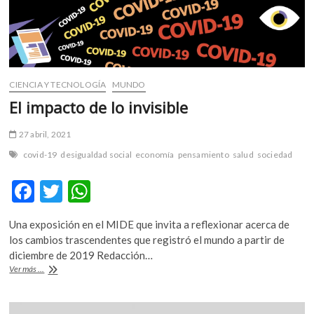
CIENCIA Y TECNOLOGÍA
MUNDO
El impacto de lo invisible
27 abril, 2021
covid-19
desigualdad social
economía
pensamiento
salud
sociedad
F
T
W
ac
w
h
Una exposición en el MIDE que invita a reflexionar acerca de
e
itt
at
los cambios trascendentes que registró el mundo a partir de
b
er
s
diciembre de 2019 Redacción…
El
Ver más ...
o
A
impacto
de
o
p
lo