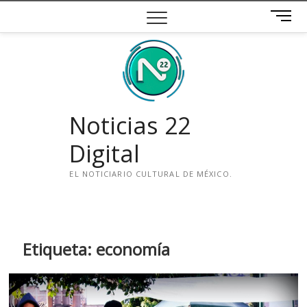
Saltar
B
al
o
contenido
t
ó
n
d
e
Noticias 22
m
e
Digital
n
ú
EL NOTICIARIO CULTURAL DE MÉXICO.
i
n
s
t
Etiqueta:
economía
a
g
r
a