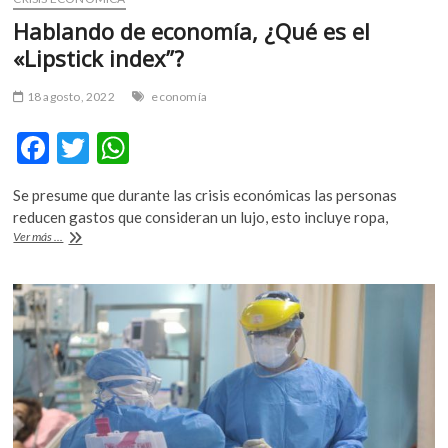
Hablando de economía, ¿Qué es el
«Lipstick index”?
18 agosto, 2022
economía
F
T
W
ac
w
h
Se presume que durante las crisis económicas las personas
e
itt
at
reducen gastos que consideran un lujo, esto incluye ropa,
b
er
s
Hablando
Ver más ...
de
o
A
economía,
¿Qué
o
p
es
el
k
p
«Lipstick
index”?