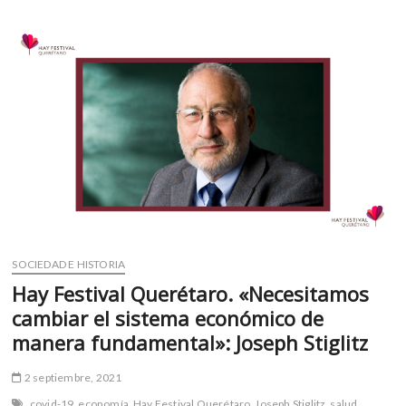
del
o
p
banano’
k
p
SOCIEDAD E HISTORIA
Hay Festival Querétaro. «Necesitamos
cambiar el sistema económico de
manera fundamental»: Joseph Stiglitz
2 septiembre, 2021
covid-19
economía
Hay Festival Querétaro
Joseph Stiglitz
salud