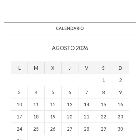
entradas
la
CDMX
pasa
a
semáforo
CALENDARIO
naranja
AGOSTO 2026
L
M
X
J
V
S
D
1
2
3
4
5
6
7
8
9
10
11
12
13
14
15
16
17
18
19
20
21
22
23
24
25
26
27
28
29
30