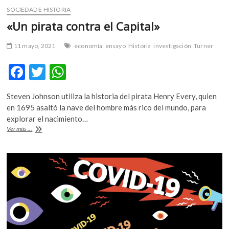
SOCIEDAD E HISTORIA
«Un pirata contra el Capital»
11 mayo, 2021
economía
ensayo
Historia
investigación
Turner
F
T
W
ac
w
h
Steven Johnson utiliza la historia del pirata Henry Every, quien
e
itt
at
en 1695 asaltó la nave del hombre más rico del mundo, para
b
er
s
explorar el nacimiento…
«Un
Ver más ...
o
A
pirata
contra
o
p
el
k
p
Capital»