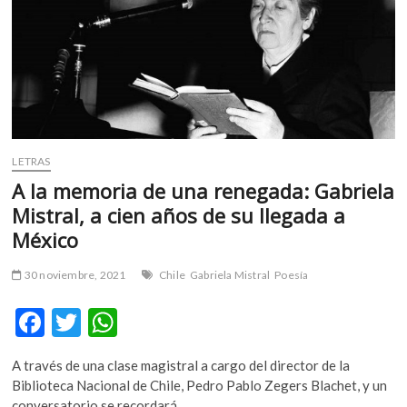
m
v
o
l
g
e
r
s
LETRAS
k
A la memoria de una renegada: Gabriela
o
Mistral, a cien años de su llegada a
p
México
e
n
v
30 noviembre, 2021
Chile
Gabriela Mistral
Poesía
o
F
T
W
l
g
ac
w
h
e
A través de una clase magistral a cargo del director de la
e
itt
at
r
Biblioteca Nacional de Chile, Pedro Pablo Zegers Blachet, y un
s
conversatorio se recordará…