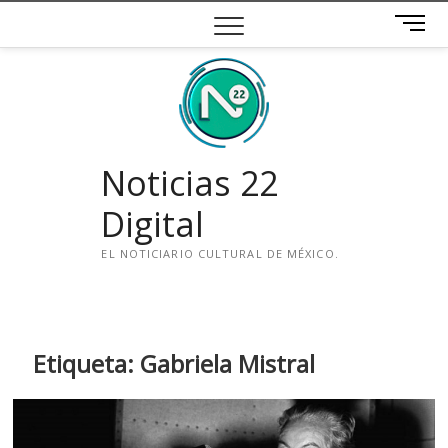
Saltar
B
al
o
contenido
t
ó
n
d
e
Noticias 22
m
e
Digital
n
ú
EL NOTICIARIO CULTURAL DE MÉXICO.
i
n
s
t
Etiqueta:
Gabriela Mistral
a
g
r
a