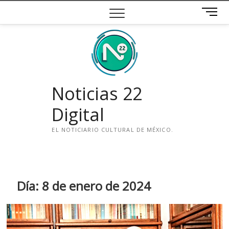
Saltar
B
al
o
contenido
t
ó
n
d
e
Noticias 22
m
e
Digital
n
ú
EL NOTICIARIO CULTURAL DE MÉXICO.
i
n
s
t
Día:
8 de enero de 2024
a
g
r
a