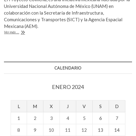
e
itt
at
Universidad Nacional Autónoma de México (UNAM) en
b
er
s
colaboración con la Secretaría de Infraestructura,
Comunicaciones y Transportes (SICT) y la Agencia Espacial
o
A
Mexicana (AEM).
o
p
Microrrobots
Ver más ...
de
k
p
la
UNAM
ya
están
camino
CALENDARIO
a
la
Luna
ENERO 2024
L
M
X
J
V
S
D
1
2
3
4
5
6
7
8
9
10
11
12
13
14