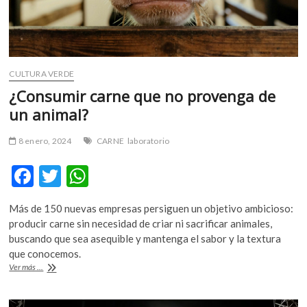
CULTURA VERDE
¿Consumir carne que no provenga de
un animal?
8 enero, 2024
CARNE
laboratorio
F
T
W
ac
w
h
Más de 150 nuevas empresas persiguen un objetivo ambicioso:
e
itt
at
producir carne sin necesidad de criar ni sacrificar animales,
b
er
s
buscando que sea asequible y mantenga el sabor y la textura
que conocemos.
o
A
¿Consumir
Ver más ...
o
p
carne
que
no