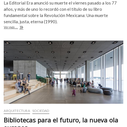
k
La Editorial Era anunció su muerte el viernes pasado a los 77
e
itt
at
o
años, y más de uno lo recordó con el título de su libro
b
er
s
p
fundamental sobre la Revolución Mexicana: Una muerte
e
sencilla, justa, eterna (1990).
o
A
Recuerdan
n
Ver más ...
o
p
al
ensayista
k
p
Jorge
Aguilar
Mora
ARQUITECTURA
SOCIEDAD
Bibliotecas para el futuro, la nueva ola