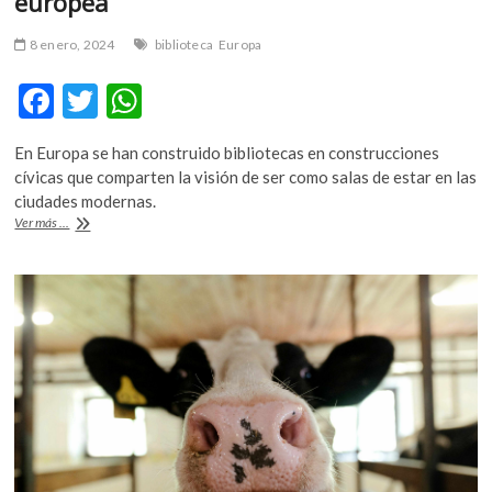
europea
8 enero, 2024
biblioteca
Europa
F
T
W
ac
w
h
En Europa se han construido bibliotecas en construcciones
e
itt
at
cívicas que comparten la visión de ser como salas de estar en las
b
er
s
ciudades modernas.
Bibliotecas
Ver más ...
o
A
para
el
o
p
futuro,
k
p
la
nueva
ola
europea