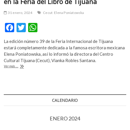
en la Feria del Libro de Tijuana
31 enero, 2024
Cecut
Elena Poniatowska
F
T
W
ac
w
h
La edición número 39 de la Feria Internacional de Tijuana
e
itt
at
estará completamente dedicada a la famosa escritora mexicana
b
er
s
Elena Poniatowska, así lo informó la directora del Centro
Cultural Tijuana (Cecut), Vianka Robles Santana.
o
A
Elena
Ver más ...
o
p
Poniatowska
será
k
p
homenajeada
en
la
Feria
CALENDARIO
del
Libro
de
ENERO 2024
Tijuana