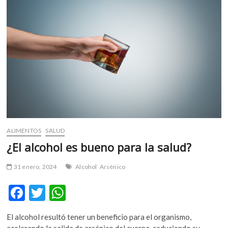
m
v
o
l
g
e
r
s
k
o
p
ALIMENTOS
SALUD
e
n
¿El alcohol es bueno para la salud?
v
o
31 enero, 2024
Alcohol
Arsénico
l
F
T
W
g
e
ac
w
h
r
El alcohol resultó tener un beneficio para el organismo,
e
itt
at
s
acelerando la salida de arsénico del cuerpo, reduciendo su