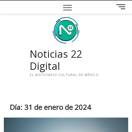
Saltar
B
al
o
contenido
t
ó
n
d
e
Noticias 22
m
e
Digital
n
ú
EL NOTICIARIO CULTURAL DE MÉXICO.
i
n
s
t
Día:
31 de enero de 2024
a
g
r
a