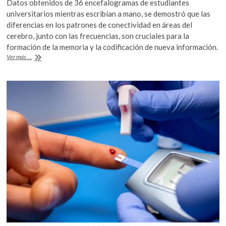
Datos obtenidos de 36 encefalogramas de estudiantes
k
e
itt
at
universitarios mientras escribían a mano, se demostró que las
o
b
er
s
diferencias en los patrones de conectividad en áreas del
p
cerebro, junto con las frecuencias, son cruciales para la
o
A
e
formación de la memoria y la codificación de nueva información.
n
o
p
Para
Ver más ...
aprender,
k
p
es
mejor
escribir
a
mano
que
en
el
teclado