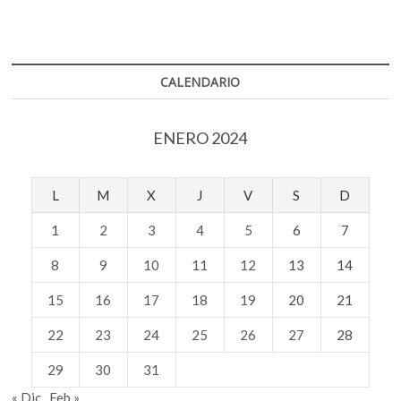
productora
o
p
Tina
k
p
Galindo
CALENDARIO
ENERO 2024
L
M
X
J
V
S
D
1
2
3
4
5
6
7
8
9
10
11
12
13
14
15
16
17
18
19
20
21
22
23
24
25
26
27
28
29
30
31
« Dic
Feb »