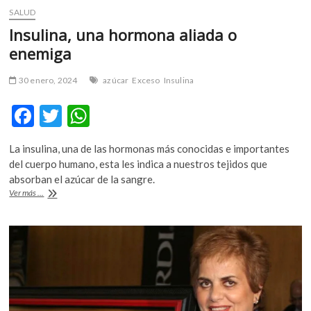
SALUD
Insulina, una hormona aliada o
enemiga
30 enero, 2024
azúcar
Exceso
Insulina
F
T
W
ac
w
h
La insulina, una de las hormonas más conocidas e importantes
e
itt
at
del cuerpo humano, esta les indica a nuestros tejidos que
b
er
s
absorban el azúcar de la sangre.
Insulina,
Ver más ...
o
A
una
hormona
o
p
aliada
k
p
o
enemiga