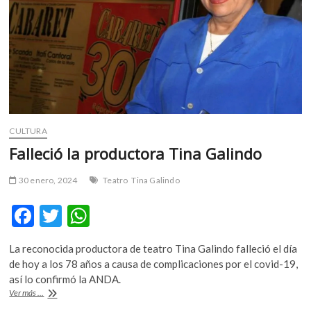
CULTURA
Falleció la productora Tina Galindo
30 enero, 2024
Teatro
Tina Galindo
F
T
W
ac
w
h
La reconocida productora de teatro Tina Galindo falleció el día
e
itt
at
de hoy a los 78 años a causa de complicaciones por el covid-19,
b
er
s
así lo confirmó la ANDA.
Falleció
Ver más ...
o
A
la