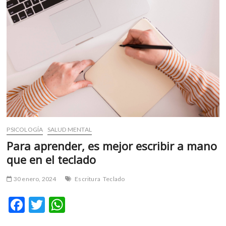
m
v
o
l
g
e
r
s
k
o
p
PSICOLOGÍA
SALUD MENTAL
e
n
Para aprender, es mejor escribir a mano
v
que en el teclado
o
l
30 enero, 2024
Escritura
Teclado
g
e
F
T
W
r
ac
w
h
s