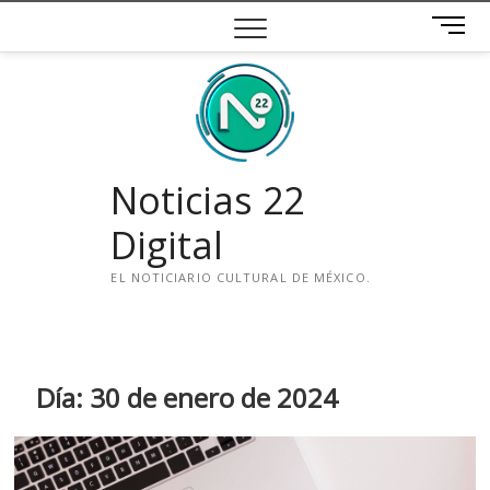
Saltar
B
al
o
contenido
t
ó
n
d
e
Noticias 22
m
e
Digital
n
ú
EL NOTICIARIO CULTURAL DE MÉXICO.
i
n
s
t
Día:
30 de enero de 2024
a
g
r
a