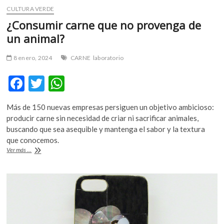
CULTURA VERDE
¿Consumir carne que no provenga de
un animal?
8 enero, 2024
CARNE
laboratorio
F
T
W
ac
w
h
Más de 150 nuevas empresas persiguen un objetivo ambicioso:
e
itt
at
producir carne sin necesidad de criar ni sacrificar animales,
b
er
s
buscando que sea asequible y mantenga el sabor y la textura
que conocemos.
o
A
¿Consumir
Ver más ...
o
p
carne
que
k
p
no
provenga
de
un
animal?