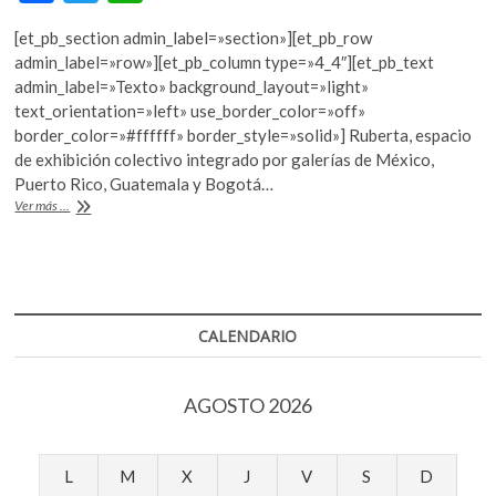
ac
w
h
[et_pb_section admin_label=»section»][et_pb_row
e
itt
at
admin_label=»row»][et_pb_column type=»4_4″][et_pb_text
b
er
s
admin_label=»Texto» background_layout=»light»
text_orientation=»left» use_border_color=»off»
o
A
border_color=»#ffffff» border_style=»solid»] Ruberta, espacio
o
p
de exhibición colectivo integrado por galerías de México,
Puerto Rico, Guatemala y Bogotá…
k
p
Arte
Ver más ...
contemporáneo
más
allá
de
la
frontera
CALENDARIO
AGOSTO 2026
L
M
X
J
V
S
D