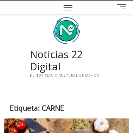
Saltar
B
al
o
contenido
t
ó
n
d
e
Noticias 22
m
e
Digital
n
ú
EL NOTICIARIO CULTURAL DE MÉXICO.
i
n
s
t
Etiqueta:
CARNE
a
g
r
a