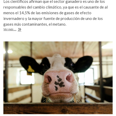
Los científicos afirman que el sector ganadero es uno de los
k
e
itt
at
responsables del cambio climático, ya que es el causante de al
o
b
er
s
menos el 14,5% de las emisiones de gases de efecto
p
invernadero y la mayor fuente de producción de uno de los
e
o
A
gases más contaminantes, el metano.
n
o
p
¿Dejar
Ver más ...
de
k
p
consumir
carne
para
mejorar
el
medioambiente?