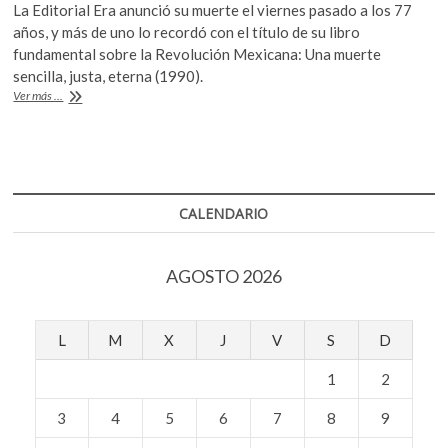
k
La Editorial Era anunció su muerte el viernes pasado a los 77
e
itt
at
o
años, y más de uno lo recordó con el título de su libro
b
er
s
p
fundamental sobre la Revolución Mexicana: Una muerte
e
sencilla, justa, eterna (1990).
o
A
Recuerdan
n
Ver más ...
o
p
al
ensayista
k
p
Jorge
Aguilar
Mora
CALENDARIO
AGOSTO 2026
L
M
X
J
V
S
D
1
2
3
4
5
6
7
8
9