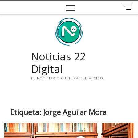
Saltar
B
al
o
contenido
t
ó
n
d
e
Noticias 22
m
e
Digital
n
ú
EL NOTICIARIO CULTURAL DE MÉXICO.
i
n
s
t
Etiqueta:
Jorge Aguilar Mora
a
g
r
a