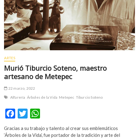
ARTES
Murió Tiburcio Soteno, maestro
artesano de Metepec
22 marzo, 2022
Alfarería
Árboles de la Vida
Metepec
Tiburcio Soteno
F
T
W
ac
w
h
Gracias a su trabajo y talento al crear sus emblemáticos
e
itt
at
‘Árboles de la Vida’, fue portador de la tradición y arte del