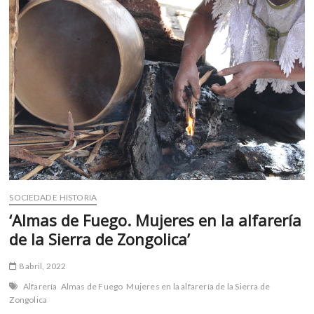
m
v
o
l
g
e
r
s
k
o
p
e
n
SOCIEDAD E HISTORIA
v
‘Almas de Fuego. Mujeres en la alfarería
o
de la Sierra de Zongolica’
l
g
8 abril, 2022
e
Alfarería
Almas de Fuego
Mujeres en la alfarería de la Sierra de
r
Zongolica
s