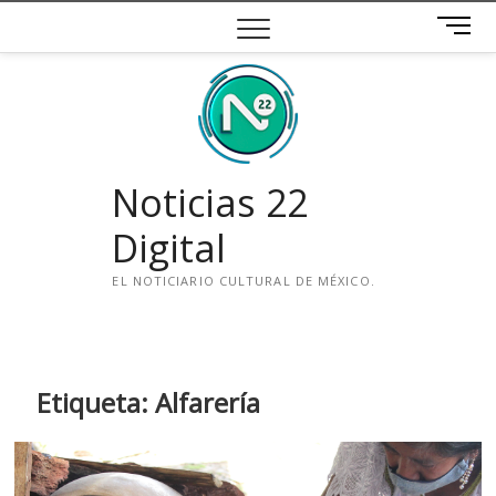
Saltar
B
al
o
contenido
t
ó
n
d
e
Noticias 22
m
e
Digital
n
ú
EL NOTICIARIO CULTURAL DE MÉXICO.
i
n
s
t
Etiqueta:
Alfarería
a
g
r
a