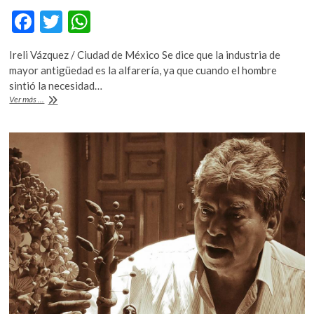
k
F
T
W
o
ac
w
h
p
e
Ireli Vázquez / Ciudad de México Se dice que la industria de
e
itt
at
n
mayor antigüedad es la alfarería, ya que cuando el hombre
b
er
s
sintió la necesidad…
‘Almas
Ver más ...
o
A
de
Fuego.
o
p
Mujeres
k
p
en
la
alfarería
de
la
Sierra
de
Zongolica’