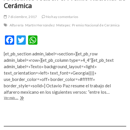
Cerámica
7 diciembre, 2017
No hay comentarios
Alfarería
Martín Hernández
Metepec
Premio Nacional de Cerámica
F
T
W
ac
w
h
[et_pb_section admin_label=»section»][et_pb_row
e
itt
at
admin_label=»row»][et_pb_column type=»4_4″][et_pb_text
b
er
s
admin_label=»Texto» background_layout=»light»
text_orientation=»left» text_font=»Georgia||||»
o
A
use_border_color=»off» border_color=»#ffffff»
o
p
border_style=»solid»] Octavio Paz resume el trabajo del
alfarero mexicano en los siguientes versos: “entre los…
k
p
Artesanos
Ver más ...
reciben
el
Premio
Nacional
de
Cerámica