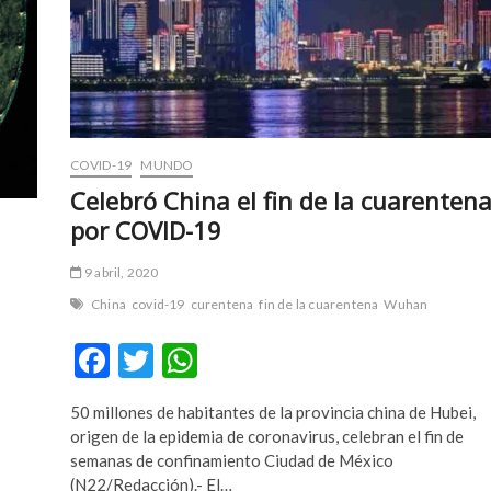
de
Covid-
19
COVID-19
MUNDO
Celebró China el fin de la cuarenten
por COVID-19
9 abril, 2020
China
covid-19
curentena
fin de la cuarentena
Wuhan
F
T
W
ac
w
h
50 millones de habitantes de la provincia china de Hubei,
e
itt
at
origen de la epidemia de coronavirus, celebran el fin de
b
er
s
semanas de confinamiento Ciudad de México
(N22/Redacción).- El…