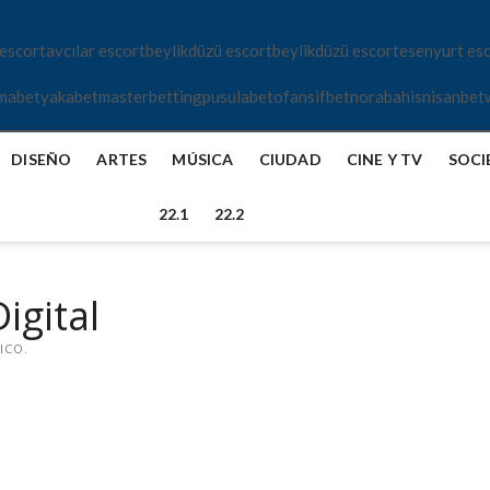
 escort
avcılar escort
beylikdüzü escort
beylikdüzü escort
esenyurt es
mabet
yakabet
masterbetting
pusulabet
ofansifbet
norabahis
nisanbet
DISEÑO
ARTES
MÚSICA
CIUDAD
CINE Y TV
SOCI
22.1
22.2
igital
ICO.