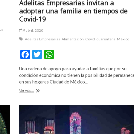
Adelitas Empresarias invitan a
adoptar una familia en tiempos de
Covid-19
za
9 abril, 2020
Adelitas Empresarias
Alimentación
Covid
cuarentena
México
F
T
W
ac
w
h
Una cadena de apoyo para ayudar a familias que por su
e
itt
at
condición económica no tienen la posibilidad de permanec
b
er
s
en sus hogares Ciudad de México…
o
A
Adelitas
Ver más ...
Empresarias
o
p
invitan
a
k
p
adoptar
una
familia
en
tiempos