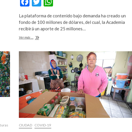
F
T
W
ac
w
h
La plataforma de contenido bajo demanda ha creado un
e
itt
at
fondo de 100 millones de dólares, del cual, la Academia
b
er
s
recibirá un aporte de 25 millones…
o
A
La
Ver más ...
presidenta
o
p
de
la
k
p
Academia
de
Ciencias
Cinematográficas
habla
sobre
el
apoyo
de
Netflix
CIUDAD
COVID-19
turas