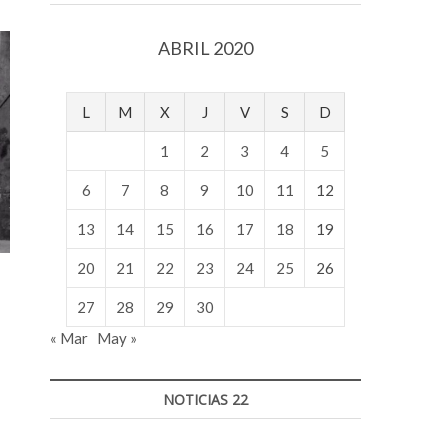
v
o
ABRIL 2020
l
g
e
L
M
X
J
V
S
D
r
s
1
2
3
4
5
k
o
6
7
8
9
10
11
12
p
13
14
15
16
17
18
19
e
n
20
21
22
23
24
25
26
v
o
27
28
29
30
l
« Mar
May »
g
e
r
NOTICIAS 22
s
k