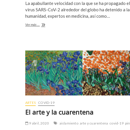
La apabullante velocidad con la que se ha propagado el
e
itt
at
r
m
virus SARS-CoV-2 alrededor del globo ha detenido a la
t
e
b
er
s
humanidad, expertos en medicina, así como…
a
y
o
A
v
b
«COVID-
Ver más ...
19:
c
e
o
p
pandemia
ı
t
2020»,
k
p
l
p
el
a
u
documental
r
m
e
a
s
b
c
e
o
t
r
y
t
a
a
k
ARTES
COVID-19
v
a
El arte y la cuarentena
c
b
ı
e
9 abril, 2020
aislamiento
arte y cuarentena
covid-19
pin
l
t