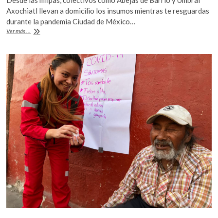
e
itt
at
k
Axochiatl llevan a domicilio los insumos mientras te resguardas
o
b
er
s
durante la pandemia Ciudad de México…
p
Una
Ver más ...
o
A
e
alianza
n
entre
o
p
consumidores
k
p
y
pequeños
agricultores
de
Xochimilco
en
tiempos
de
Covid-
19