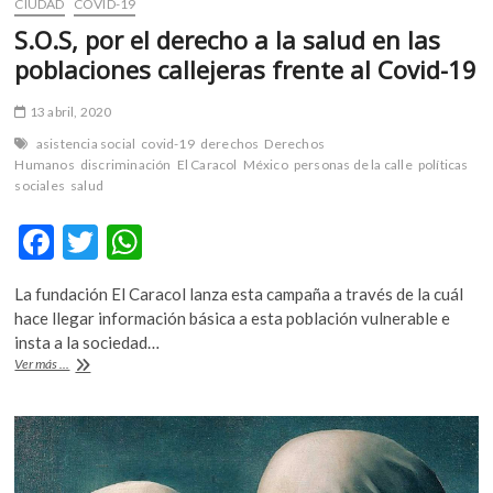
CIUDAD
COVID-19
S.O.S, por el derecho a la salud en las
poblaciones callejeras frente al Covid-19
13 abril, 2020
asistencia social
covid-19
derechos
Derechos
Humanos
discriminación
El Caracol
México
personas de la calle
políticas
sociales
salud
F
T
W
ac
w
h
La fundación El Caracol lanza esta campaña a través de la cuál
e
itt
at
hace llegar información básica a esta población vulnerable e
b
er
s
insta a la sociedad…
S.O.S,
Ver más ...
o
A
por
el
o
p
derecho
k
p
a
la
salud