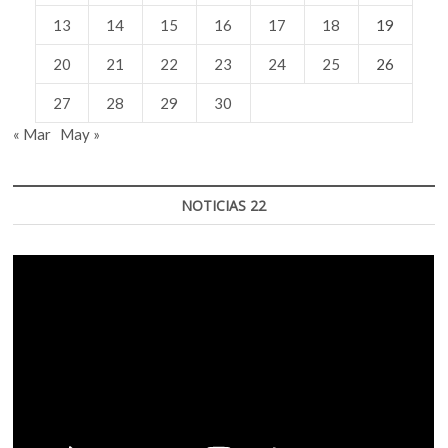
hacer
frente
13
14
15
16
17
18
19
a
la
20
21
22
23
24
25
26
pandemia
27
28
29
30
« Mar
May »
NOTICIAS 22