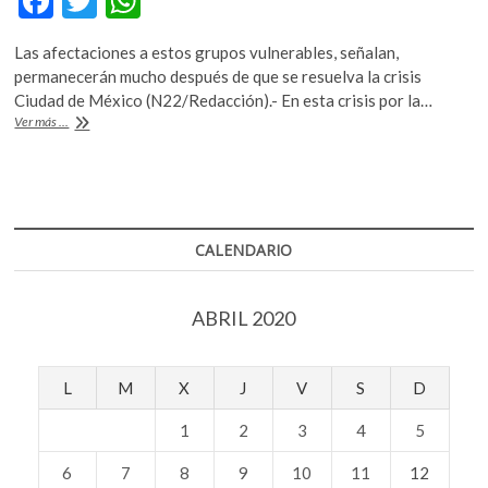
F
T
W
ac
w
h
Las afectaciones a estos grupos vulnerables, señalan,
e
itt
at
permanecerán mucho después de que se resuelva la crisis
b
er
s
Ciudad de México (N22/Redacción).- En esta crisis por la…
Insta
Ver más ...
o
A
ONU
a
o
p
los
k
p
gobiernos
defender
los
CALENDARIO
derechos
de
indígenas,
ABRIL 2020
comunidad
LGBTI,
afrodescendientes
y
L
M
X
J
V
S
D
otros
grupos
1
2
3
4
5
vulnerables
para
6
7
8
9
10
11
12
poder