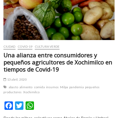
m
v
o
l
g
e
r
s
CIUDAD
COVID-19
CULTURA VERDE
k
Una alianza entre consumidores y
o
pequeños agricultores de Xochimilco en
p
tiempos de Covid-19
e
n
13 abril, 2020
v
o
abasto
alimento
comida
insumos
Milpa
pandemia
pequeños
l
productores
Xochimilco
g
F
T
W
e
r
ac
w
h
s
Desde las milpas, colectivos como Abejas de Barrio y Umbral