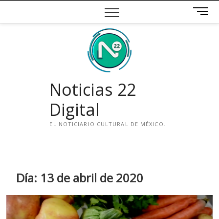
Saltar
B
al
o
contenido
t
ó
n
d
e
Noticias 22
m
e
Digital
n
ú
EL NOTICIARIO CULTURAL DE MÉXICO.
i
n
s
t
Día:
13 de abril de 2020
a
g
r
a