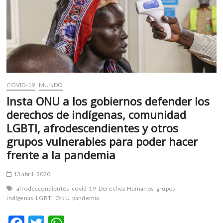
el
mundo:
Barcelona
COVID-19
MUNDO
Insta ONU a los gobiernos defender los
derechos de indígenas, comunidad
LGBTI, afrodescendientes y otros
grupos vulnerables para poder hacer
frente a la pandemia
13 abril, 2020
afrodescendientes
covid-19
Derechos Humanos
grupos
indígenas
LGBTI
ONU
pandemia