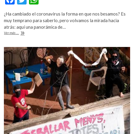
ac
w
h
¿Ha cambiado el coronavirus la forma en que nos besamos? Es
e
itt
at
muy temprano para saberlo, pero volvamos la mirada hacia
b
er
s
atrás: aquí una panorámica de…
El
Ver más ...
o
A
arte,
el
o
p
beso
k
p
y
el
distanciamiento