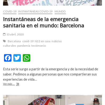
COVID-19
INSTANTÁNEAS COVID-19
MUNDO
Instantáneas de la emergencia
sanitaria en el mundo: Barcelona
13 abril, 2020
Barcelona
covid-19
N22 en casa
noticias
culturales
pandemia
testimonio
F
T
W
ac
w
h
Esta serie surge a partir de la emergencia y de la necesidad de
e
itt
at
saber. Pedimos a algunas personas que nos compartieran sus
b
er
s
experiencias de vida…
Instantáneas
Ver más ...
o
A
de
la
o
p
emergencia
k
p
sanitaria
en