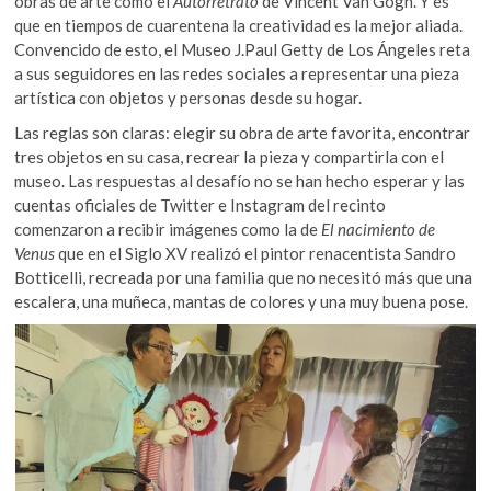
obras de arte como el
Autorretrato
de Vincent Van Gogh. Y es
k
que en tiempos de cuarentena la creatividad es la mejor aliada.
o
Convencido de esto, el Museo J.Paul Getty de Los Ángeles reta
p
a sus seguidores en las redes sociales a representar una pieza
e
artística con objetos y personas desde su hogar.
n
Las reglas son claras: elegir su obra de arte favorita, encontrar
tres objetos en su casa, recrear la pieza y compartirla con el
museo. Las respuestas al desafío no se han hecho esperar y las
cuentas oficiales de Twitter e Instagram del recinto
comenzaron a recibir imágenes como la de
El nacimiento de
Venus
que en el Siglo XV realizó el pintor renacentista Sandro
Botticelli, recreada por una familia que no necesitó más que una
escalera, una muñeca, mantas de colores y una muy buena pose.