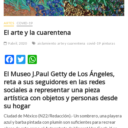
m
v
o
ARTES
COVID-19
l
g
El arte y la cuarentena
e
r
9 abril, 2020
aislamiento
arte y cuarentena
covid-19
pinturas
s
k
F
T
W
o
ac
w
h
p
El Museo J.Paul Getty de Los Ángeles,
e
e
itt
at
reta a sus seguidores en las redes
n
b
er
s
v
sociales a representar una pieza
o
o
A
artística con objetos y personas desde
l
o
p
su hogar
g
k
p
e
Ciudad de México (N22/Redacción).- Un sombrero, una playera
r
azul y barba pintada con plumín son suficientes para recrear
s