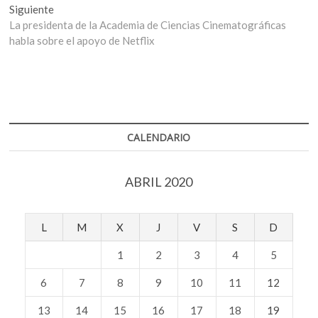
entradas
Entrada
Siguiente
siguiente:
La presidenta de la Academia de Ciencias Cinematográficas
habla sobre el apoyo de Netflix
CALENDARIO
ABRIL 2020
L
M
X
J
V
S
D
1
2
3
4
5
6
7
8
9
10
11
12
13
14
15
16
17
18
19