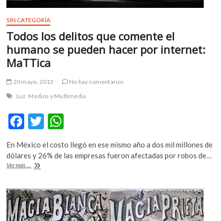
SIN CATEGORÍA
Todos los delitos que comente el
humano se pueden hacer por internet:
MaTTica
20 mayo, 2013
No hay comentarios
Luz
Medios y Multimedia
F
T
W
ac
w
h
En México el costo llegó en ese mismo año a dos mil millones de
e
itt
at
dólares y 26% de las empresas fueron afectadas por robos de…
b
er
s
Todos
Ver más ...
los
o
A
delitos
que
o
p
comente
el
k
p
humano