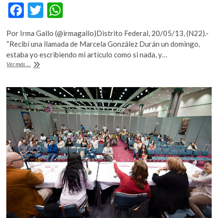
F
T
W
ac
w
h
Por Irma Gallo (@irmagallo)Distrito Federal, 20/05/13, (N22).-
e
itt
at
“Recibí una llamada de Marcela González Durán un domingo,
b
er
s
estaba yo escribiendo mi artículo como si nada, y…
«Hay
Ver más ...
o
A
20%
de
o
p
probabilidades
k
p
para
ganar»:
Xavier
Velasco