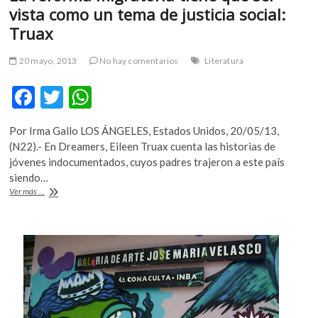
vista como un tema de justicia social:
m
v
Truax
o
l
20 mayo, 2013
No hay comentarios
Literatura
g
F
T
W
e
r
ac
w
h
s
Por Irma Gallo LOS ÁNGELES, Estados Unidos, 20/05/13,
e
itt
at
k
(N22).- En Dreamers, Eileen Truax cuenta las historias de
o
b
er
s
jóvenes indocumentados, cuyos padres trajeron a este país
p
siendo…
o
A
e
La
Ver más ...
n
o
p
reforma
v
migratoria
k
p
tiene
o
que
l
ser
g
vista
e
como
r
un
tema
s