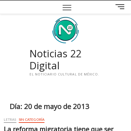
Saltar
B
al
o
contenido
t
ó
n
d
e
Noticias 22
m
e
Digital
n
ú
EL NOTICIARIO CULTURAL DE MÉXICO.
i
n
s
t
Día:
20 de mayo de 2013
a
g
LETRAS
SIN CATEGORÍA
r
La reforma migratoria tiene que ser
a