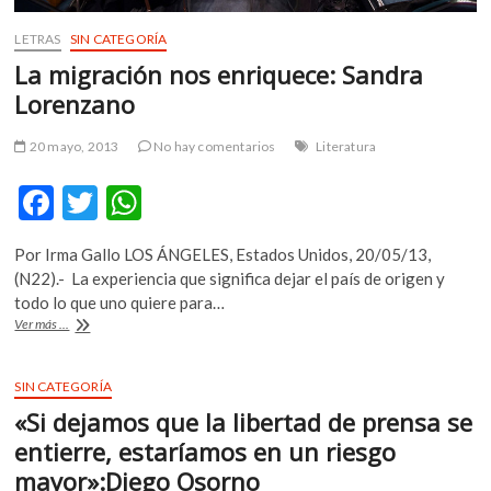
LETRAS
SIN CATEGORÍA
La migración nos enriquece: Sandra
Lorenzano
20 mayo, 2013
No hay comentarios
Literatura
F
T
W
ac
w
h
Por Irma Gallo LOS ÁNGELES, Estados Unidos, 20/05/13,
e
itt
at
(N22).- La experiencia que significa dejar el país de origen y
b
er
s
todo lo que uno quiere para…
La
Ver más ...
o
A
migración
nos
o
p
enriquece:
SIN CATEGORÍA
k
p
Sandra
«Si dejamos que la libertad de prensa se
Lorenzano
entierre, estaríamos en un riesgo
mayor»:Diego Osorno