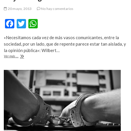
20 mayo, 2013
No hay comentarios
F
T
W
ac
w
h
«Necesitamos cada vez de más vasos comunicantes, entre la
e
itt
at
sociedad, por un lado, que de repente parece estar tan aislada, y
b
er
s
la opinión pública»: Wilbert…
«Si
Ver más ...
o
A
dejamos
que
o
p
la
k
p
libertad
de
prensa
se
entierre,
estaríamos
en
un
riesgo
mayor»:Diego
Osorno