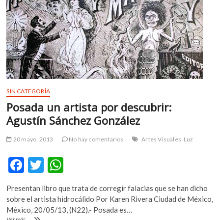
se
pueden
hacer
por
internet:
MaTTica
SIN CATEGORÍA
Posada un artista por descubrir:
Agustín Sánchez González
20 mayo, 2013
No hay comentarios
Artes Visuales
Luz
F
T
W
ac
w
h
Presentan libro que trata de corregir falacias que se han dicho
e
itt
at
sobre el artista hidrocálido Por Karen Rivera Ciudad de México,
b
er
s
México, 20/05/13, (N22).- Posada es…
Posada
Ver más ...