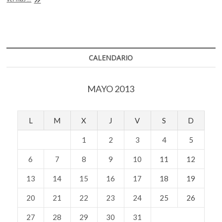
o
A
un
artista
o
p
por
k
p
descubrir:
Agustín
Sánchez
CALENDARIO
González
MAYO 2013
L
M
X
J
V
S
D
1
2
3
4
5
6
7
8
9
10
11
12
13
14
15
16
17
18
19
20
21
22
23
24
25
26
27
28
29
30
31