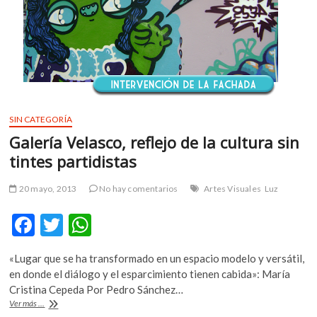
de
k
justicia
o
social:
p
Truax
e
n
SIN CATEGORÍA
Galería Velasco, reflejo de la cultura sin
tintes partidistas
20 mayo, 2013
No hay comentarios
Artes Visuales
Luz
F
T
W
ac
w
h
«Lugar que se ha transformado en un espacio modelo y versátil,
e
itt
at
en donde el diálogo y el esparcimiento tienen cabida»: María
b
er
s
Cristina Cepeda Por Pedro Sánchez…
Galería
Ver más ...
o
A
Velasco,