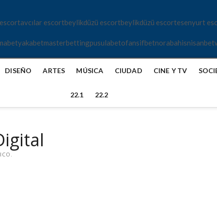
 escort
avcılar escort
beylikdüzü escort
beylikdüzü escort
esenyurt es
mabet
yakabet
masterbetting
pusulabet
ofansifbet
norabahis
nisanbet
DISEÑO
ARTES
MÚSICA
CIUDAD
CINE Y TV
SOCI
22.1
22.2
igital
ICO.