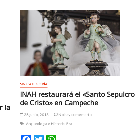
SIN CATEGORÍA
INAH restaurará el «Santo Sepulcro
de Cristo» en Campeche
r la
28 junio, 2013
No hay comentarios
Arqueología e Historia
Era
F
T
W