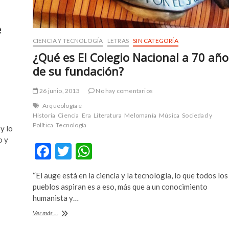
e
CIENCIA Y TECNOLOGÍA
LETRAS
SIN CATEGORÍA
¿Qué es El Colegio Nacional a 70 año
de su fundación?
26 junio, 2013
No hay comentarios
Arqueología e
Historia
Ciencia
Era
Literatura
Melomanía
Música
Sociedad y
Política
Tecnología
y lo
o y
F
T
W
ac
w
h
“El auge está en la ciencia y la tecnología, lo que todos los
e
itt
at
pueblos aspiran es a eso, más que a un conocimiento
b
er
s
humanista y…
o
A
¿Qué
Ver más ...
es