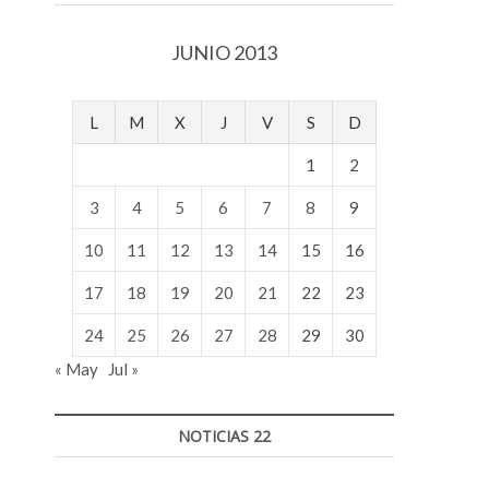
v
o
JUNIO 2013
l
g
e
L
M
X
J
V
S
D
r
s
1
2
k
o
3
4
5
6
7
8
9
p
10
11
12
13
14
15
16
e
n
17
18
19
20
21
22
23
v
o
24
25
26
27
28
29
30
l
« May
Jul »
g
e
r
NOTICIAS 22
s
k