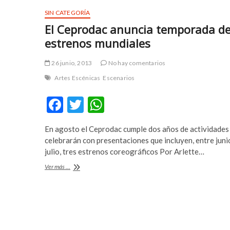
r
SIN CATEGORÍA
t
El Ceprodac anuncia temporada d
a
estrenos mundiales
v
r
26 junio, 2013
No hay comentarios
u
p
Artes Escénicas
Escenarios
a
F
T
W
e
s
ac
w
h
c
En agosto el Ceprodac cumple dos años de actividades 
e
itt
at
o
celebrarán con presentaciones que incluyen, entre juni
r
b
er
s
julio, tres estrenos coreográficos Por Arlette…
t
o
A
El
Ver más ...
Ceprodac
o
p
anuncia
temporada
k
p
de
estrenos
mundiales