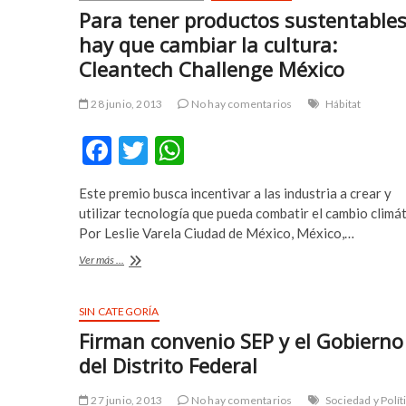
a
m
Para tener productos sustentable
r
a
hay que cambiar la cultura:
e
s
Cleantech Challenge México
s
t
c
e
28 junio, 2013
No hay comentarios
Hábitat
o
r
r
b
F
T
W
t
e
b
t
ac
w
h
e
t
Este premio busca incentivar a las industria a crear y
e
itt
at
y
i
utilizar tecnología que pueda combatir el cambio climá
l
n
b
er
s
Por Leslie Varela Ciudad de México, México,…
i
g
o
A
Para
Ver más ...
k
p
tener
o
p
d
u
productos
ü
s
sustentables
SIN CATEGORÍA
k
p
hay
z
u
Firman convenio SEP y el Gobierno
que
ü
l
cambiar
del Distrito Federal
e
a
la
s
b
cultura:
27 junio, 2013
No hay comentarios
Sociedad y Polít
Cleantech