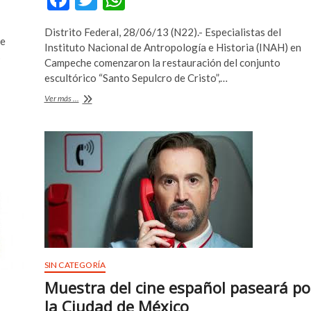
ac
w
h
Distrito Federal, 28/06/13 (N22).- Especialistas del
e
itt
at
de
Instituto Nacional de Antropología e Historia (INAH) en
s
b
er
s
Campeche comenzaron la restauración del conjunto
escultórico “Santo Sepulcro de Cristo”,…
o
A
INAH
Ver más ...
o
p
restaurará
el
k
p
«Santo
Sepulcro
de
Cristo»
en
Campeche
SIN CATEGORÍA
Muestra del cine español paseará po
la Ciudad de México