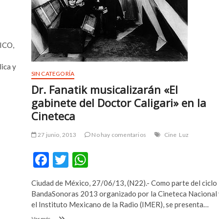
ICO,
lica y
SIN CATEGORÍA
Dr. Fanatik musicalizarán «El
gabinete del Doctor Caligari» en la
Cineteca
27 junio, 2013
No hay comentarios
Cine
Luz
F
T
W
ac
w
h
Ciudad de México, 27/06/13, (N22).- Como parte del ciclo
e
itt
at
BandaSonoras 2013 organizado por la Cineteca Nacional 
b
er
s
el Instituto Mexicano de la Radio (IMER), se presenta…
Dr.
Ver más ...