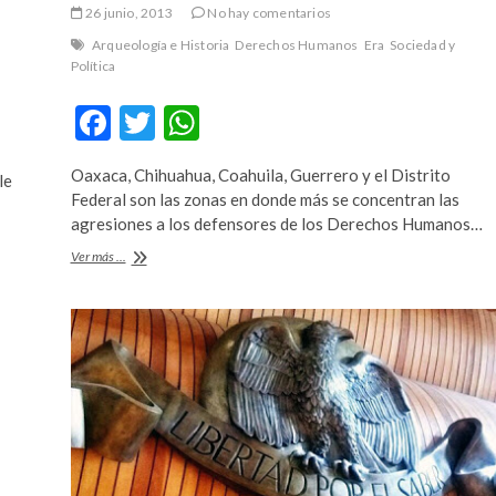
26 junio, 2013
No hay comentarios
Arqueología e Historia
Derechos Humanos
Era
Sociedad y
Política
F
T
W
ac
w
h
Oaxaca, Chihuahua, Coahuila, Guerrero y el Distrito
le
e
itt
at
Federal son las zonas en donde más se concentran las
b
er
s
agresiones a los defensores de los Derechos Humanos…
o
A
Defensores
Ver más ...
de
o
p
derechos
de
k
p
los
migrantes
son
los
más
amenzados:
informe