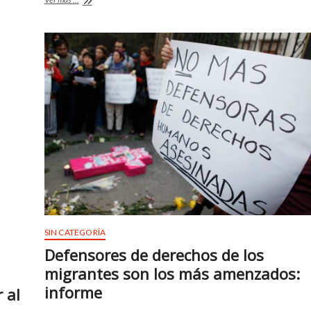
o
A
Fanatik
o
p
musicalizarán
«El
k
p
gabinete
del
Doctor
Caligari»
en
la
Cineteca
SIN CATEGORÍA
Defensores de derechos de los
migrantes son los más amenzados:
informe
 al