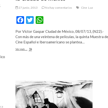
s
27 junio, 2013
No hay comentarios
Cine
Luz
F
T
W
ac
w
h
Por Víctor Gaspar Ciudad de México, 08/07/13, (N22).-
e
itt
at
Con más de una veintena de películas, la quinta Muestra d
b
er
s
Cine Español e Iberoamericano se plantea…
o
A
Muestra
Ver más ...
del
o
p
tico
cine
español
k
p
paseará
por
la
Ciudad
de
México
ica