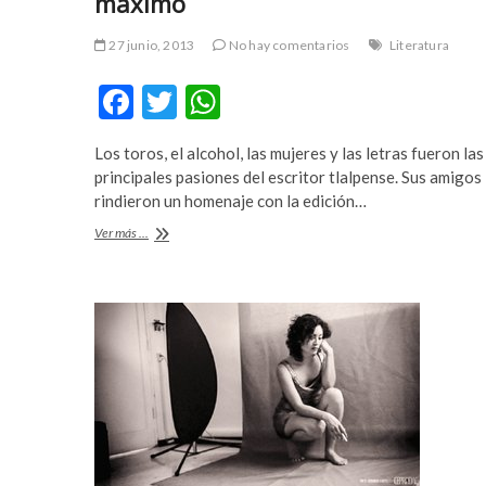
máximo
t
e
27 junio, 2013
No hay comentarios
Literatura
s
c
F
T
W
o
ac
w
h
r
t
Los toros, el alcohol, las mujeres y las letras fueron las
e
itt
at
ş
principales pasiones del escritor tlalpense. Sus amigos 
b
er
s
i
rindieron un homenaje con la edición…
r
o
A
Renato
Ver más ...
i
Leduc
o
p
n
y
el
e
k
p
lenguaje
v
popular
l
al
e
máximo
r
e
s
c
o