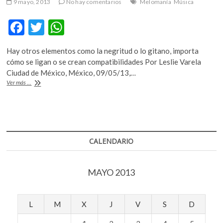
9 mayo, 2013
No hay comentarios
Melomanía
Música
F
T
W
ac
w
h
Hay otros elementos como la negritud o lo gitano, importa
e
itt
at
cómo se ligan o se crean compatibilidades Por Leslie Varela
b
er
s
Ciudad de México, México, 09/05/13,…
El
Ver más ...
o
A
mosaico
de
o
p
la
k
p
canción
española
según
CALENDARIO
Juan
Perro
MAYO 2013
L
M
X
J
V
S
D