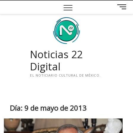
Saltar
B
al
o
contenido
t
ó
n
d
e
Noticias 22
m
e
Digital
n
ú
EL NOTICIARIO CULTURAL DE MÉXICO.
i
n
s
t
Día:
9 de mayo de 2013
a
g
r
a