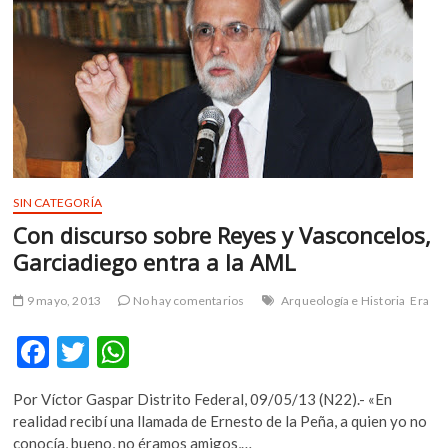
m
v
o
l
g
e
r
s
k
SIN CATEGORÍA
o
Con discurso sobre Reyes y Vasconcelos,
p
Garciadiego entra a la AML
e
n
9 mayo, 2013
No hay comentarios
Arqueología e Historia
Era
v
o
F
T
W
l
g
ac
w
h
e
Por Víctor Gaspar Distrito Federal, 09/05/13 (N22).- «En
e
itt
at
r
realidad recibí una llamada de Ernesto de la Peña, a quien yo no
s
b
er
s
conocía, bueno, no éramos amigos,…