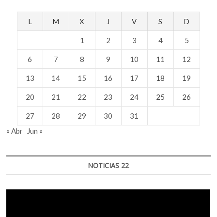
k
violencia?
o
L
M
X
J
V
S
D
p
e
1
2
3
4
5
n
6
7
8
9
10
11
12
13
14
15
16
17
18
19
20
21
22
23
24
25
26
27
28
29
30
31
« Abr
Jun »
NOTICIAS 22