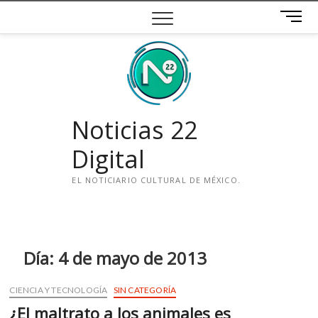
Saltar
B
al
o
contenido
t
ó
n
d
e
Noticias 22
m
e
Digital
n
ú
EL NOTICIARIO CULTURAL DE MÉXICO.
i
n
s
t
Día:
4 de mayo de 2013
a
g
CIENCIA Y TECNOLOGÍA
SIN CATEGORÍA
r
¿El maltrato a los animales es
a