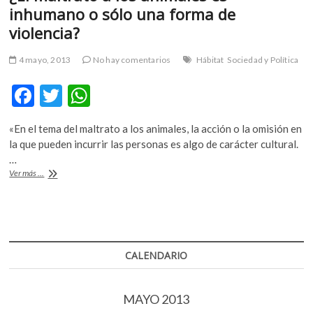
inhumano o sólo una forma de
m
v
violencia?
o
l
4 mayo, 2013
No hay comentarios
Hábitat
Sociedad y Política
g
F
T
W
e
r
ac
w
h
s
«En el tema del maltrato a los animales, la acción o la omisión en
e
itt
at
k
la que pueden incurrir las personas es algo de carácter cultural.
o
b
er
s
…
p
¿El
Ver más ...
o
A
e
maltrato
n
a
o
p
los
v
k
p
animales
o
es
l
inhumano
CALENDARIO
g
o
e
sólo
una
r
MAYO 2013
forma
s
de