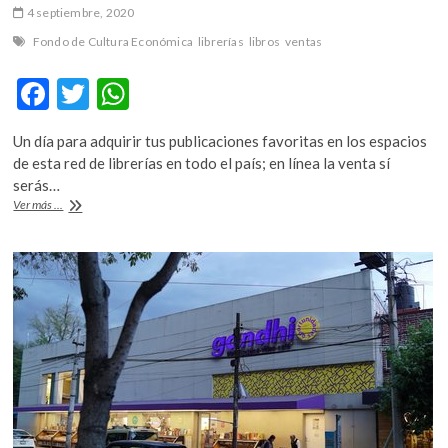
4 septiembre, 2020
Fondo de Cultura Económica
librerías
libros
ventas
F
T
W
ac
w
h
Un día para adquirir tus publicaciones favoritas en los espacios
e
itt
at
de esta red de librerías en todo el país; en línea la venta sí
b
er
s
serás…
La
Ver más ...
o
A
venta
nocturna
o
p
del
k
p
FCE,
presencial
y
virtual