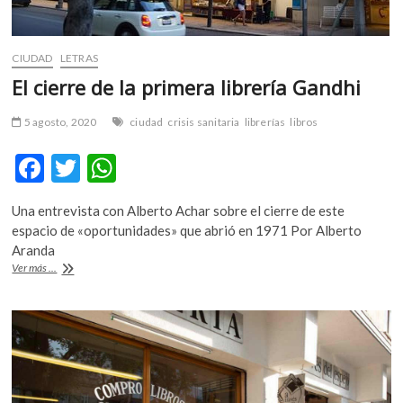
CIUDAD
LETRAS
El cierre de la primera librería Gandhi
5 agosto, 2020
ciudad
crisis sanitaria
librerías
libros
F
T
W
ac
w
h
Una entrevista con Alberto Achar sobre el cierre de este
e
itt
at
espacio de «oportunidades» que abrió en 1971 Por Alberto
b
er
s
Aranda
El
Ver más ...
o
A
cierre
de
o
p
la
k
p
primera
librería
Gandhi