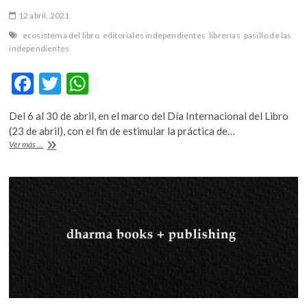
12 abril, 2021
ecosistema del libro
editoriales independientes
librerías
pasillo de las
independientes
F
T
W
ac
w
h
Del 6 al 30 de abril, en el marco del Día Internacional del Libro
e
itt
at
(23 de abril), con el fin de estimular la práctica de…
b
er
s
¡Regresa
Ver más ...
el
o
A
Pasillo
de
o
p
las
Independientes!
k
p