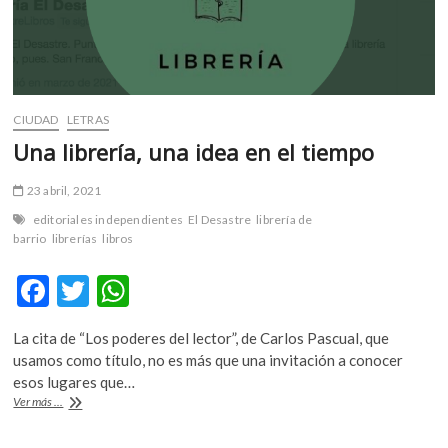
CIUDAD
LETRAS
Una librería, una idea en el tiempo
23 abril, 2021
editoriales independientes
El Desastre
librería de
barrio
librerías
libros
F
T
W
ac
w
h
La cita de “Los poderes del lector”, de Carlos Pascual, que
e
itt
at
usamos como título, no es más que una invitación a conocer
b
er
s
esos lugares que…
Una
Ver más ...
o
A
librería,
una