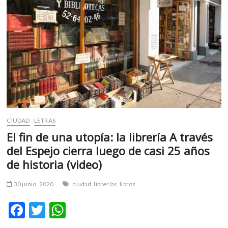
CIUDAD
LETRAS
El fin de una utopía: la librería A través
del Espejo cierra luego de casi 25 años
de historia (video)
30 junio, 2020
ciudad
librerías
libros
F
T
W
ac
w
h