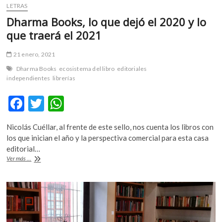
LETRAS
Dharma Books, lo que dejó el 2020 y lo
que traerá el 2021
21 enero, 2021
Dharma Books
ecosistema del libro
editoriales
independientes
librerías
F
T
W
ac
w
h
Nicolás Cuéllar, al frente de este sello, nos cuenta los libros con
e
itt
at
los que inician el año y la perspectiva comercial para esta casa
b
er
s
editorial…
Dharma
Ver más ...
o
A
Books,
lo
o
p
que
k
p
dejó
el
2020
y