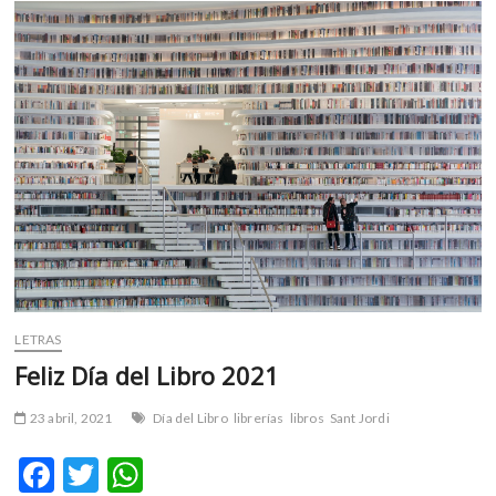
o
p
idea
k
p
en
el
tiempo
LETRAS
Feliz Día del Libro 2021
23 abril, 2021
Día del Libro
librerías
libros
Sant Jordi
F
T
W