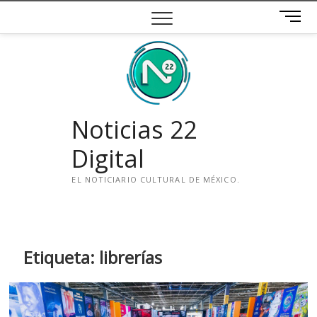
Saltar
B
al
o
contenido
t
ó
n
d
e
Noticias 22
m
e
Digital
n
ú
EL NOTICIARIO CULTURAL DE MÉXICO.
i
n
s
t
Etiqueta:
librerías
a
g
r
a