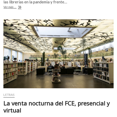
b
er
s
las librerías en la pandemia y frente…
¿Desaparecerán
Ver más ...
o
A
las
librerías
o
p
tal
k
p
y
como
las
conocemos?
LETRAS
La venta nocturna del FCE, presencial y
virtual