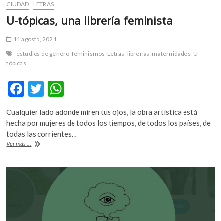
CIUDAD
LETRAS
U-tópicas, una librería feminista
11 agosto, 2021
estudios de género
feminismos
Letras
librerías
maternidades
U-
tópicas
F
T
W
ac
w
h
Cualquier lado adonde miren tus ojos, la obra artística está
e
itt
at
hecha por mujeres de todos los tiempos, de todos los países, de
b
er
s
todas las corrientes…
U-
Ver más ...
o
A
tópicas,
una
o
p
librería
k
p
feminista