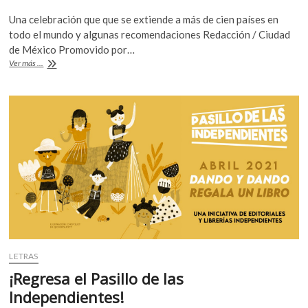
ac
w
h
Una celebración que que se extiende a más de cien países en
e
itt
at
todo el mundo y algunas recomendaciones Redacción / Ciudad
b
er
s
de México Promovido por…
Feliz
Ver más ...
o
A
Día
del
o
p
Libro
k
p
2021
LETRAS
¡Regresa el Pasillo de las
Independientes!