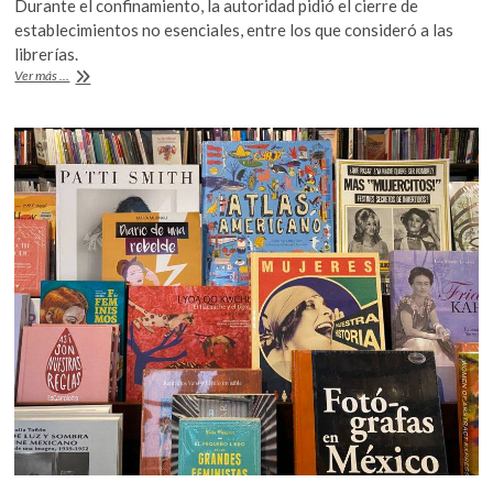
Durante el confinamiento, la autoridad pidió el cierre de
k
e
itt
at
establecimientos no esenciales, entre los que consideró a las
o
b
er
s
librerías.
p
Tras
Ver más ...
e
o
A
pandemia,
n
se
o
p
recupera
k
p
la
industria
del
libro
en
México