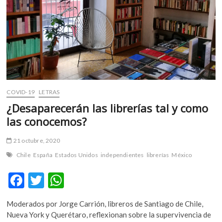
lo
que
traerá
el
2021
COVID-19
LETRAS
¿Desaparecerán las librerías tal y como
las conocemos?
21 octubre, 2020
Chile
España
Estados Unidos
independientes
librerías
México
F
T
W
ac
w
h
Moderados por Jorge Carrión, libreros de Santiago de Chile,
e
itt
at
Nueva York y Querétaro, reflexionan sobre la supervivencia de