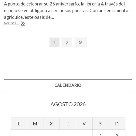
A punto de celebrar su 25 aniversario, la librería A través del
e
itt
at
espejo se ve obligada a cerrar sus puertas. Con un sentimiento
b
er
s
agridulce, este oasis de…
El
Ver más ...
o
A
fin
de
o
p
Navegación
una
Página
Página
Página
1
2
k
p
utopía:
siguiente
de
la
librería
entradas
A
través
del
Espejo
cierra
CALENDARIO
luego
de
casi
AGOSTO 2026
25
años
de
historia
L
M
X
J
V
S
D
(video)
1
2