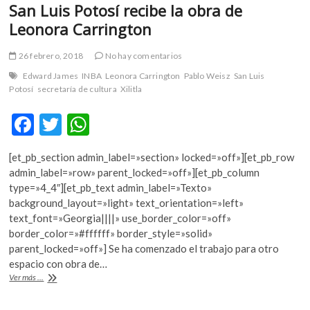
San Luis Potosí recibe la obra de
Leonora Carrington
26 febrero, 2018
No hay comentarios
Edward James
INBA
Leonora Carrington
Pablo Weisz
San Luis
Potosí
secretaría de cultura
Xilitla
F
T
W
ac
w
h
[et_pb_section admin_label=»section» locked=»off»][et_pb_row
e
itt
at
admin_label=»row» parent_locked=»off»][et_pb_column
b
er
s
type=»4_4″][et_pb_text admin_label=»Texto»
background_layout=»light» text_orientation=»left»
o
A
text_font=»Georgia||||» use_border_color=»off»
o
p
border_color=»#ffffff» border_style=»solid»
parent_locked=»off»] Se ha comenzado el trabajo para otro
k
p
espacio con obra de…
San
Ver más ...
Luis
Potosí