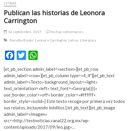
LETRAS
Publican las historias de Leonora
Carrington
12 septiembre, 2017
No hay comentarios
Dorothy Books
Leonora Carrington
Letras
Literatura
F
T
W
ac
w
h
[et_pb_section admin_label=»section»][et_pb_row
e
itt
at
admin_label=»row»][et_pb_column type=»4_4″][et_pb_text
b
er
s
admin_label=»Texto» background_layout=»light»
text_orientation=»left» text_font=»Georgia||||»
o
A
use_border_color=»off» border_color=»#ffffff»
o
p
border_style=»solid»] Este texto recoge por primera vez todos
sus relatos, incluyendo inéditos [/et_pb_text][et_pb_image
k
p
admin_label=»Imagen»
src=»http://testnoticias.canal22.org.mx/wp-
content/uploads/2017/09/leo.jpg»…