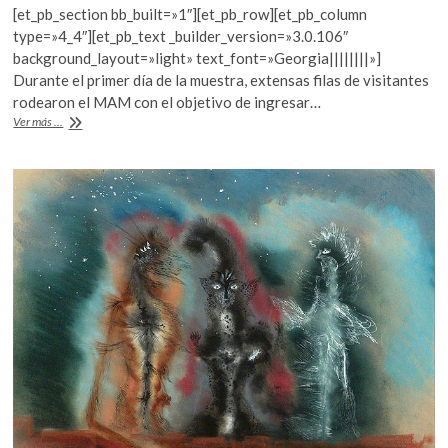
[et_pb_section bb_built=»1″][et_pb_row][et_pb_column
e
itt
at
type=»4_4″][et_pb_text _builder_version=»3.0.106″
b
er
s
background_layout=»light» text_font=»Georgia||||||||»]
Durante el primer día de la muestra, extensas filas de visitantes
o
A
rodearon el MAM con el objetivo de ingresar…
o
p
El
Ver más ...
MAM
k
p
inauguró
«Leonora
Carrington.
Cuentos
mágicos»