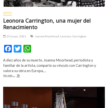
ARTES
Leonora Carrington, una mujer del
Renacimiento
25 mayo, 2021
Joanna Moorhead
Leonora Carrington
F
T
W
ac
w
h
A diez años de su muerte, Joanna Moorhead, periodista y
e
itt
at
familiar de la artista, comparte su vínculo con Carrington y
b
er
s
valora su obra en Europa,…
Leonora
Ver más ...
o
A
Carrington,
una
o
p
mujer
k
p
del
Renacimiento