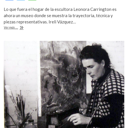
ac
w
h
Lo que fuera el hogar de la escultora Leonora Carrington es
e
itt
at
ahora un museo donde se muestra la trayectoria, técnica y
b
er
s
piezas representativas. Ireli Vázquez…
Galería:
Ver más ...
o
A
Casa
Estudio
o
p
Leonora
k
p
Carrington