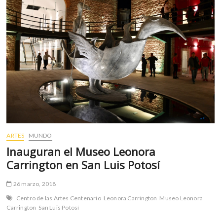
«cuentos
mágicos»
al
MAM
ARTES
MUNDO
Inauguran el Museo Leonora
Carrington en San Luis Potosí
26 marzo, 2018
Centro de las Artes Centenario
Leonora Carrington
Museo Leonora
Carrington
San Luis Potosí