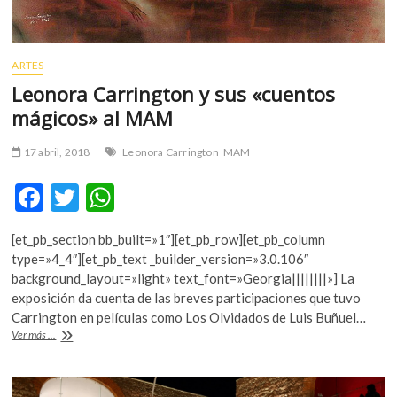
ARTES
Leonora Carrington y sus «cuentos
mágicos» al MAM
17 abril, 2018
Leonora Carrington
MAM
F
T
W
ac
w
h
[et_pb_section bb_built=»1″][et_pb_row][et_pb_column
e
itt
at
type=»4_4″][et_pb_text _builder_version=»3.0.106″
b
er
s
background_layout=»light» text_font=»Georgia||||||||»] La
exposición da cuenta de las breves participaciones que tuvo
o
A
Carrington en películas como Los Olvidados de Luis Buñuel…
o
p
Leonora
Ver más ...
Carrington
k
p
y
sus