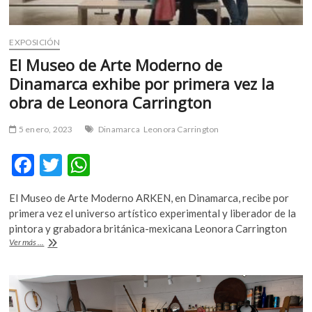
EXPOSICIÓN
El Museo de Arte Moderno de
Dinamarca exhibe por primera vez la
obra de Leonora Carrington
5 enero, 2023
Dinamarca
Leonora Carrington
F
T
W
ac
w
h
El Museo de Arte Moderno ARKEN, en Dinamarca, recibe por
e
itt
at
primera vez el universo artístico experimental y liberador de la
b
er
s
pintora y grabadora británica-mexicana Leonora Carrington
El
Ver más ...
o
A
Museo
de
o
p
Arte
k
p
Moderno
de