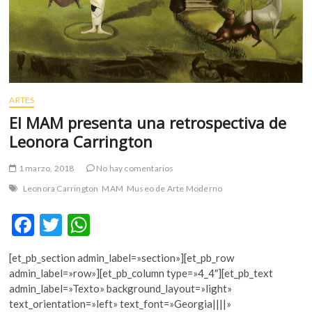
ARTES
El MAM presenta una retrospectiva de
Leonora Carrington
1 marzo, 2018
No hay comentarios
Leonora Carrington
MAM
Museo de Arte Moderno
F
T
W
ac
w
h
[et_pb_section admin_label=»section»][et_pb_row
e
itt
at
admin_label=»row»][et_pb_column type=»4_4″][et_pb_text
b
er
s
admin_label=»Texto» background_layout=»light»
text_orientation=»left» text_font=»Georgia||||»