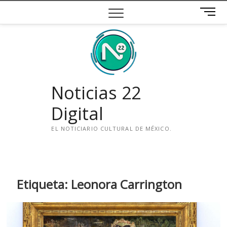
Saltar
B
al
o
contenido
t
ó
n
d
e
Noticias 22
m
e
Digital
n
ú
EL NOTICIARIO CULTURAL DE MÉXICO.
i
n
s
t
Etiqueta:
Leonora Carrington
a
g
r
a