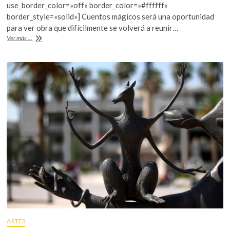
o
A
use_border_color=»off» border_color=»#ffffff»
o
p
border_style=»solid»] Cuentos mágicos será una oportunidad
para ver obra que difícilmente se volverá a reunir…
k
p
El
Ver más ...
MAM
presenta
una
retrospectiva
de
Leonora
Carrington
ARTES