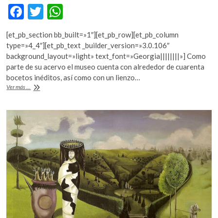
F
T
W
ac
w
h
[et_pb_section bb_built=»1″][et_pb_row][et_pb_column
e
itt
at
type=»4_4″][et_pb_text _builder_version=»3.0.106″
b
er
s
background_layout=»light» text_font=»Georgia||||||||»] Como
parte de su acervo el museo cuenta con alrededor de cuarenta
o
A
bocetos inéditos, así como con un lienzo…
o
p
Inauguran
Ver más ...
el
k
p
Museo
Leonora
Carrington
en
San
Luis
Potosí