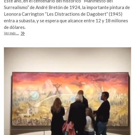
Este año, en el centenario del histórico “Manifiesto del
e
itt
at
k
Surrealismo” de André Bretón de 1924, la importante pintura de
o
b
er
s
Leonora Carrington “Les Distractions de Dagobert” (1945)
p
entra a subasta, y se espera que alcance entre 12 y 18 millones
o
A
e
de dólares.
n
o
p
Obra
Ver más ...
de
k
p
Leonora
Carrington
alcanzaría
más
de
12
mdd
en
subasta