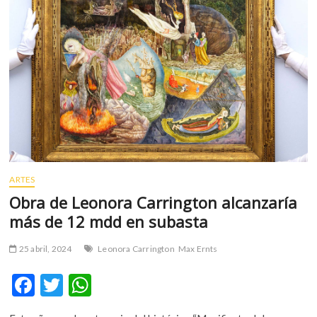
m
v
o
l
g
e
r
s
k
o
p
ARTES
e
Obra de Leonora Carrington alcanzaría
n
v
más de 12 mdd en subasta
o
l
25 abril, 2024
Leonora Carrington
Max Ernts
g
e
F
T
W
r
ac
w
h
s