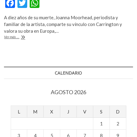
F
T
W
k
ac
w
h
o
p
A diez años de su muerte, Joanna Moorhead, periodista y
e
itt
at
e
familiar de la artista, comparte su vínculo con Carrington y
b
er
s
n
valora su obra en Europa,…
Leonora
Ver más ...
o
A
Carrington,
una
o
p
mujer
k
p
del
Renacimiento
CALENDARIO
AGOSTO 2026
L
M
X
J
V
S
D
1
2
3
4
5
6
7
8
9