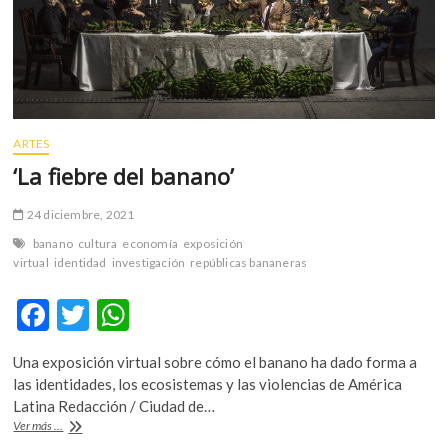
m
v
o
l
g
e
ARTES
r
‘La fiebre del banano’
s
k
o
24 diciembre, 2021
p
banano
cultura
economía
exposición
e
virtual
identidad
investigación
repúblicas bananeras
n
v
F
T
W
o
ac
w
h
l
Una exposición virtual sobre cómo el banano ha dado forma a
e
itt
at
g
las identidades, los ecosistemas y las violencias de América
e
b
er
s
Latina Redacción / Ciudad de…
r
‘La
Ver más ...
o
A
s
fiebre