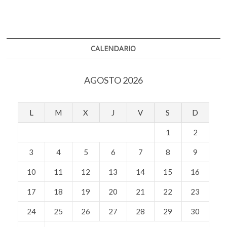
k
del
o
p
o
banano’
k
p
p
e
CALENDARIO
n
AGOSTO 2026
L
M
X
J
V
S
D
1
2
3
4
5
6
7
8
9
10
11
12
13
14
15
16
17
18
19
20
21
22
23
24
25
26
27
28
29
30