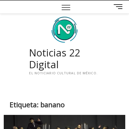
Saltar
B
al
o
contenido
t
ó
n
d
e
Noticias 22
m
e
Digital
n
ú
EL NOTICIARIO CULTURAL DE MÉXICO.
i
n
s
t
Etiqueta:
banano
a
g
r
a