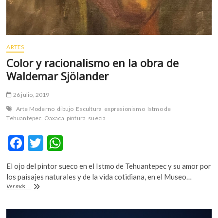
ARTES
Color y racionalismo en la obra de
Waldemar Sjölander
26 julio, 2019
Arte Moderno
dibujo
Escultura
expresionismo
Istmo de
Tehuantepec
Oaxaca
pintura
suecia
F
T
W
ac
w
h
El ojo del pintor sueco en el Istmo de Tehuantepec y su amor por
e
itt
at
los paisajes naturales y de la vida cotidiana, en el Museo…
b
er
s
Color
Ver más ...
y
o
A
racionalismo
en