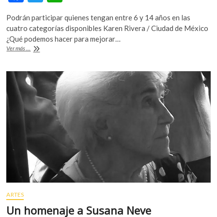
k
ac
w
h
o
Podrán participar quienes tengan entre 6 y 14 años en las
e
itt
at
p
cuatro categorías disponibles Karen Rivera / Ciudad de México
b
er
s
e
¿Qué podemos hacer para mejorar…
n
3er
Ver más ...
o
A
Concurso
Nacional
o
p
Infantil
k
p
de
Dibujo
y
Pintura
de
la
Naturaleza
‘Entre
azul
y
verde’
ARTES
Un homenaje a Susana Neve