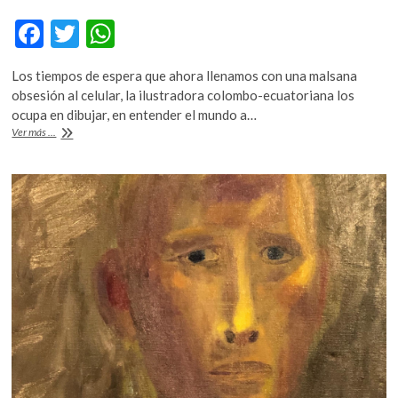
F
T
W
ac
w
h
Los tiempos de espera que ahora llenamos con una malsana
e
itt
at
obsesión al celular, la ilustradora colombo-ecuatoriana los
b
er
s
ocupa en dibujar, en entender el mundo a…
PowerPaola,
Ver más ...
o
A
“Espero
porque
o
p
dibujo”
k
p
o
contra
el
miedo
al
vacío