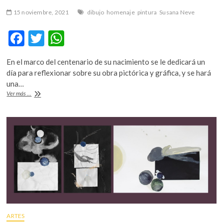
15 noviembre, 2021
dibujo
homenaje
pintura
Susana Neve
F
T
W
ac
w
h
En el marco del centenario de su nacimiento se le dedicará un
e
itt
at
día para reflexionar sobre su obra pictórica y gráfica, y se hará
b
er
s
una…
Un
Ver más ...
o
A
homenaje
a
o
p
Susana
k
p
Neve
ARTES