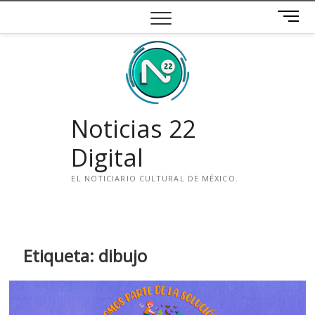
Saltar
B
al
o
contenido
t
ó
n
d
e
Noticias 22
m
e
Digital
n
ú
EL NOTICIARIO CULTURAL DE MÉXICO.
i
n
s
t
Etiqueta:
dibujo
a
g
r
a