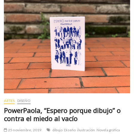
mí
k
p
lo
que
me
gusta
es
hablar
de
ciencia
en
el
arte»
ARTES
DISEÑO
PowerPaola, “Espero porque dibujo” o
contra el miedo al vacío
25 noviembre, 2019
dibujo
Diseño
ilustración
Novela gráfica