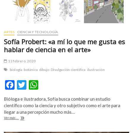
ARTES
CIENCIA Y TECNOLOGÍA
Sofía Probert: «a mí lo que me gusta es
hablar de ciencia en el arte»
11 febrero, 2020
biología
botánica
dibujo
Divulgación científica
ilustración
F
T
W
ac
w
h
Bióloga e ilustradora, Sofía busca combinar un estudio
e
itt
at
científico como la ciencia y otro subjetivo como el arte para
b
er
s
llegar a una percepción mucho más…
Sofía
Ver más ...
o
A
Probert:
«a
o
p