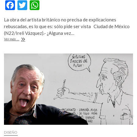
F
T
W
ac
w
h
La obra del artista británico no precisa de explicaciones
e
itt
at
rebuscadas, es lo que es: sólo pide ser vista Ciudad de México
b
er
s
(N22/Ireli Vázquez).- ¿Alguna vez…
Arte
Ver más ...
o
A
no
explicado,
o
p
David
k
p
Shrigley
en
el
Carrillo
Gil
DISEÑO