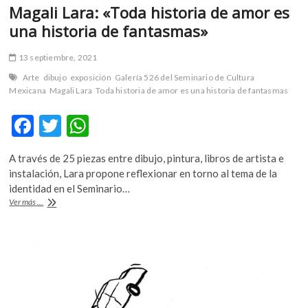
Magali Lara: «Toda historia de amor es
una historia de fantasmas»
13 septiembre, 2021
Arte
dibujo
exposición
Galería 526 del Seminario de Cultura
Mexicana
Magali Lara
Toda historia de amor es una historia de fantasmas
F
T
W
ac
w
h
A través de 25 piezas entre dibujo, pintura, libros de artista e
e
itt
at
instalación, Lara propone reflexionar en torno al tema de la
b
er
s
identidad en el Seminario…
Magali
Ver más ...
o
A
Lara:
«Toda
o
p
historia
k
p
de
amor
es
una
historia