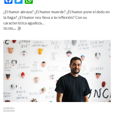
ac
w
h
¿El humor abraza? ¿El humor muerde? ¿El humor pone el dedo en
e
itt
at
la llaga? ¿El humor nos lleva a la reflexión? Con su
b
er
s
característica agudeza…
Flavita
Ver más ...
o
A
Banana
y
o
p
Maitena,
k
p
humor,
feminismo
y
absurdo
DISEÑO