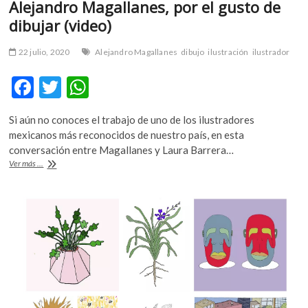
Alejandro Magallanes, por el gusto de
dibujar (video)
22 julio, 2020
Alejandro Magallanes
dibujo
ilustración
ilustrador
F
T
W
ac
w
h
Si aún no conoces el trabajo de uno de los ilustradores
e
itt
at
mexicanos más reconocidos de nuestro país, en esta
b
er
s
conversación entre Magallanes y Laura Barrera…
Alejandro
Ver más ...
o
A
Magallanes,
por
o
p
el
k
p
gusto
de
dibujar
(video)