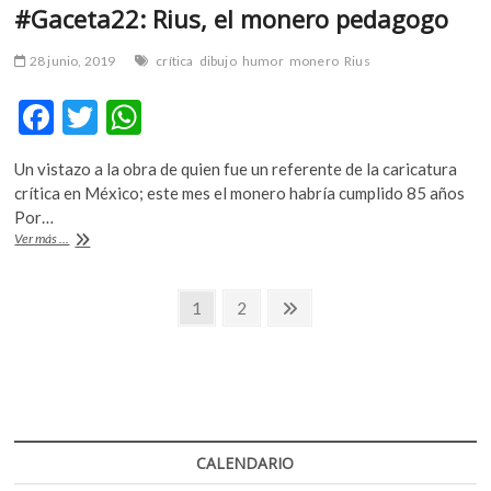
#Gaceta22: Rius, el monero pedagogo
28 junio, 2019
crítica
dibujo
humor
monero
Rius
F
T
W
ac
w
h
Un vistazo a la obra de quien fue un referente de la caricatura
e
itt
at
crítica en México; este mes el monero habría cumplido 85 años
b
er
s
Por…
#Gaceta22:
Ver más ...
o
A
Rius,
el
o
p
Navegación
monero
Página
Página
Página
1
2
k
p
pedagogo
siguiente
de
entradas
CALENDARIO