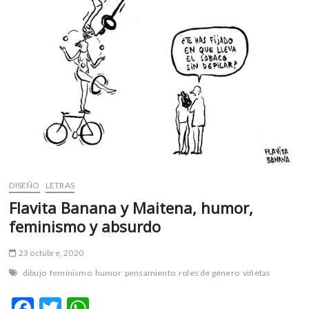
de
fantasmas»
DISEÑO
LETRAS
Flavita Banana y Maitena, humor,
feminismo y absurdo
23 octubre, 2020
dibujo
feminismo
humor
pensamiento
roles de género
viñetas
F
T
W