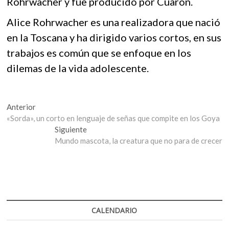
Rohrwacher y fue producido por Cuarón.
Alice Rohrwacher es una realizadora que nació
en la Toscana y ha dirigido varios cortos, en sus
trabajos es común que se enfoque en los
dilemas de la vida adolescente.
Navegación
Entrada
Anterior
anterior:
«Sorda», un corto en lenguaje de señas que compite en los Goya
de
Entrada
Siguiente
entradas
siguiente:
Mundo mascota, la creatura que no para de crecer
CALENDARIO