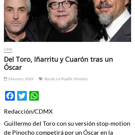
m
v
o
l
g
e
r
CINE
s
Del Toro, Iñarritu y Cuarón tras un
k
o
Óscar
p
e
24 enero, 2023
Bardo
Le Pupille
Pinocho
n
v
F
T
W
o
ac
w
h
l
Redacción/CDMX
g
e
itt
at
e
b
er
s
Guillermo del Toro con su versión stop-motion
r
s
o
A
de Pinocho competirá por un Óscar en la