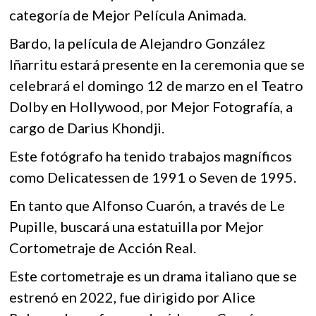
k
categoría de Mejor Película Animada.
o
p
o
k
p
p
Bardo, la película de Alejandro González
e
Iñarritu estará presente en la ceremonia que se
n
celebrará el domingo 12 de marzo en el Teatro
Dolby en Hollywood, por Mejor Fotografía, a
cargo de Darius Khondji.
Este fotógrafo ha tenido trabajos magníficos
como Delicatessen de 1991 o Seven de 1995.
En tanto que Alfonso Cuarón, a través de Le
Pupille, buscará una estatuilla por Mejor
Cortometraje de Acción Real.
Este cortometraje es un drama italiano que se
estrenó en 2022, fue dirigido por Alice