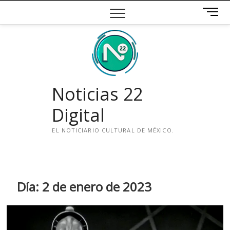
Saltar
B
al
o
contenido
t
ó
n
d
e
Noticias 22
m
e
Digital
n
ú
EL NOTICIARIO CULTURAL DE MÉXICO.
i
n
s
t
Día:
2 de enero de 2023
a
g
r
a