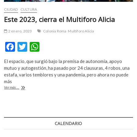
CIUDAD
CULTURA
Este 2023, cierra el Multiforo Alicia
2 enero, 2023
Colonia Roma
Multiforo Alicia
F
T
W
ac
w
h
El espacio, que surgió bajo la premisa de autonomía, apoyo
e
itt
at
mutuo y autogestión, ha pasado por 24 clausuras, 4 robos, una
b
er
s
estafa, varios temblores y una pandemia, pero ahora no puede
más
o
A
Este
Ver más ...
o
p
2023,
cierra
k
p
el
Multiforo
Alicia
CALENDARIO