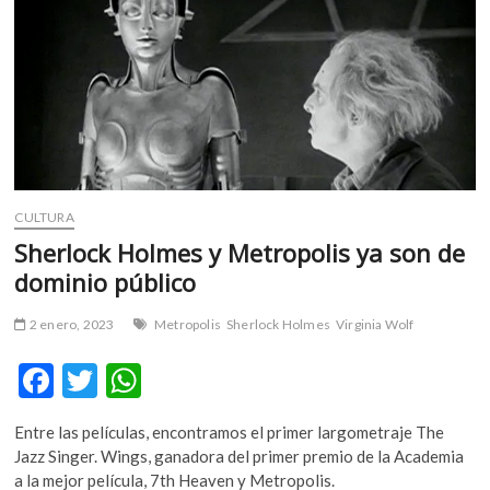
m
v
o
l
g
e
r
s
k
CULTURA
o
Sherlock Holmes y Metropolis ya son de
p
dominio público
e
n
2 enero, 2023
Metropolis
Sherlock Holmes
Virginia Wolf
v
o
F
T
W
l
ac
w
h
g
e
Entre las películas, encontramos el primer largometraje The
e
itt
at
r
Jazz Singer. Wings, ganadora del primer premio de la Academia
b
er
s
s
a la mejor película, 7th Heaven y Metropolis.