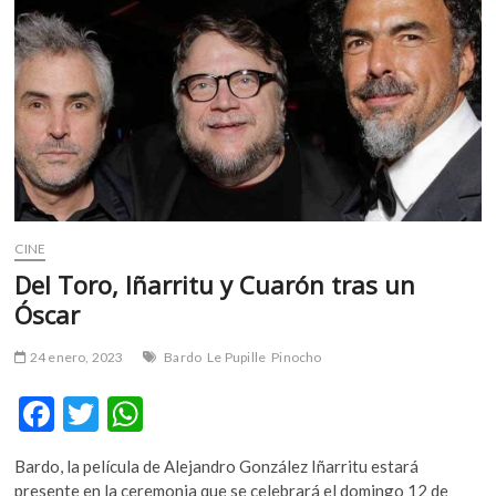
m
v
o
l
g
e
r
s
k
o
CINE
p
Del Toro, Iñarritu y Cuarón tras un
e
Óscar
n
v
24 enero, 2023
Bardo
Le Pupille
Pinocho
o
l
F
T
W
g
e
ac
w
h
r
Bardo, la película de Alejandro González Iñarritu estará
e
itt
at
s
presente en la ceremonia que se celebrará el domingo 12 de