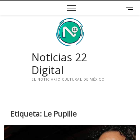
Saltar
B
al
o
contenido
t
ó
n
d
e
Noticias 22
m
e
Digital
n
ú
EL NOTICIARIO CULTURAL DE MÉXICO.
i
n
s
t
Etiqueta:
Le Pupille
a
g
r
a