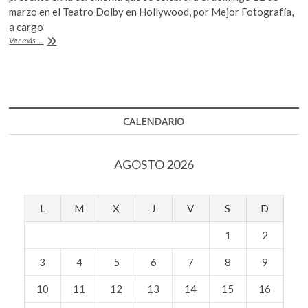
k
b
er
s
marzo en el Teatro Dolby en Hollywood, por Mejor Fotografía,
o
a cargo
o
A
p
Del
Ver más ...
e
o
p
Toro,
Iñarritu
n
k
p
y
Cuarón
tras
un
CALENDARIO
Óscar
AGOSTO 2026
L
M
X
J
V
S
D
1
2
3
4
5
6
7
8
9
10
11
12
13
14
15
16