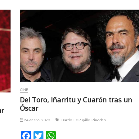
CINE
Del Toro, Iñarritu y Cuarón tras un
Óscar
ar
24 enero, 2023
Bardo
Le Pupille
Pinocho
F
T
W