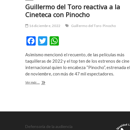
a
m
Guillermo del Toro reactiva a la
r
a
Cineteca con Pinocho
e
s
s
t
16 diciembre, 2022
Guillermo del Toro
Pinocho
c
e
o
r
F
T
W
r
b
ac
w
h
t
e
b
t
Asimismo mencionó el recuento, de las películas más
e
itt
at
e
t
taquilleras de 2022 y el top ten de los estrenos de cine
b
er
s
y
i
internacional quien lo encabeza “Pinocho”, estrenada e
l
n
de noviembre, con más de 47 mil espectadores.
o
A
i
g
Guillermo
Ver más ...
o
p
k
p
del
d
u
Toro
k
p
reactiva
ü
s
a
z
u
la
ü
l
Cineteca
e
a
con
s
b
Pinocho
Defensoría de la audiencia