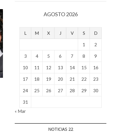
v
o
AGOSTO 2026
l
g
e
L
M
X
J
V
S
D
r
s
1
2
k
o
3
4
5
6
7
8
9
p
10
11
12
13
14
15
16
e
n
17
18
19
20
21
22
23
v
o
24
25
26
27
28
29
30
l
g
31
e
« Mar
r
s
k
NOTICIAS 22