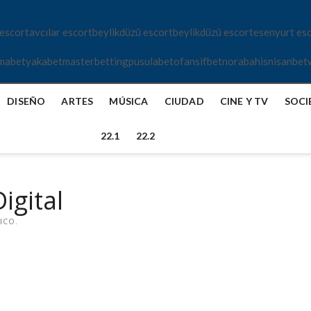
 escort
avcılar escort
beylikdüzü escort
beylikdüzü escort
esenyurt es
mabet
yakabet
masterbetting
pusulabet
ofansifbet
norabahis
nisanbet
DISEÑO
ARTES
MÚSICA
CIUDAD
CINE Y TV
SOCI
22.1
22.2
igital
ICO.