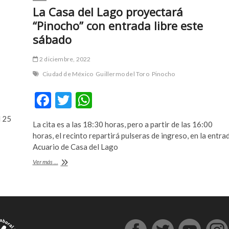
La Casa del Lago proyectará
“Pinocho” con entrada libre este
sábado
2 diciembre, 2022
Ciudad de México
Guillermo del Toro
Pinocho
F
T
W
ac
w
h
l 25
La cita es a las 18:30 horas, pero a partir de las 16:00
e
itt
at
horas, el recinto repartirá pulseras de ingreso, en la entra
b
er
s
Acuario de Casa del Lago
o
A
La
Ver más ...
Casa
o
p
del
Lago
k
p
proyectará
“Pinocho”
con
entrada