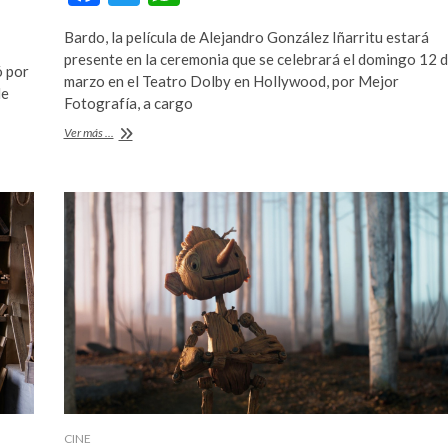
ac
w
h
Bardo, la película de Alejandro González Iñarritu estará
e
itt
at
presente en la ceremonia que se celebrará el domingo 12 
ó por
b
er
s
marzo en el Teatro Dolby en Hollywood, por Mejor
de
Fotografía, a cargo
o
A
Del
Ver más ...
o
p
Toro,
Iñarritu
k
p
y
Cuarón
tras
un
Óscar
CINE