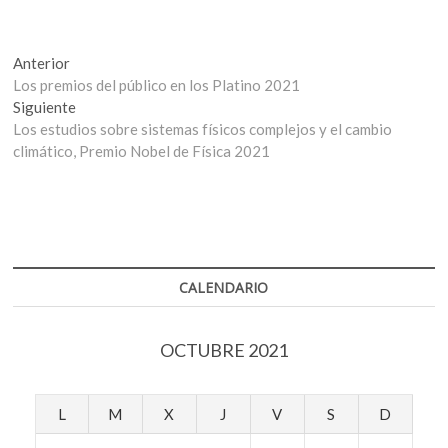
Navegación
Entrada
Anterior
anterior:
Los premios del público en los Platino 2021
de
Entrada
Siguiente
entradas
siguiente:
Los estudios sobre sistemas físicos complejos y el cambio
climático, Premio Nobel de Física 2021
CALENDARIO
OCTUBRE 2021
L
M
X
J
V
S
D