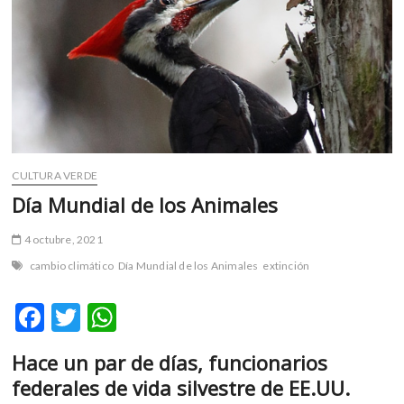
m
v
o
l
g
e
r
s
k
CULTURA VERDE
o
Día Mundial de los Animales
p
e
4 octubre, 2021
n
cambio climático
Día Mundial de los Animales
extinción
v
o
F
T
W
l
g
ac
w
h
e
Hace un par de días, funcionarios
e
itt
at
r
federales de vida silvestre de EE.UU.
s
b
er
s