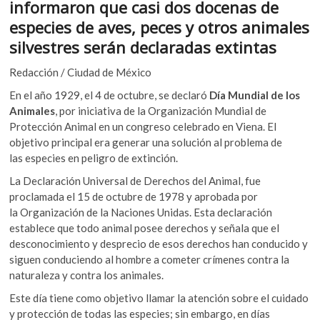
informaron que casi dos docenas de
k
o
A
o
especies de aves, peces y otros animales
o
p
p
silvestres serán declaradas extintas
e
k
p
n
Redacción / Ciudad de México
En el año 1929, el 4 de octubre, se declaró
Día Mundial de los
Animales
, por iniciativa de la Organización Mundial de
Protección Animal en un congreso celebrado en Viena. El
objetivo principal era generar una solución al problema de
las especies en peligro de extinción.
La Declaración Universal de Derechos del Animal, fue
proclamada el 15 de octubre de 1978 y aprobada por
la Organización de la Naciones Unidas. Esta declaración
establece que todo animal posee derechos y señala que el
desconocimiento y desprecio de esos derechos han conducido y
siguen conduciendo al hombre a cometer crímenes contra la
naturaleza y contra los animales.
Este día tiene como objetivo llamar la atención sobre el cuidado
y protección de todas las especies; sin embargo, en días