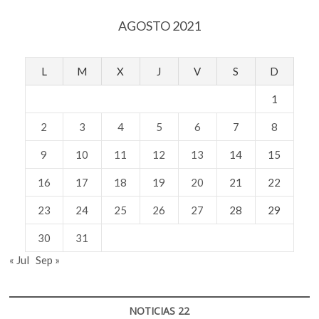
termina
AGOSTO 2021
L
M
X
J
V
S
D
1
2
3
4
5
6
7
8
9
10
11
12
13
14
15
16
17
18
19
20
21
22
23
24
25
26
27
28
29
30
31
« Jul
Sep »
NOTICIAS 22