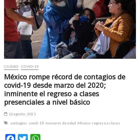
del
planeta
y
los
retos
globales
CIUDAD
COVID-19
México rompe récord de contagios de
covid-19 desde marzo del 2020;
inminente el regreso a clases
presenciales a nivel básico
12 agosto, 2021
contagios
covid-19
menores de edad
México
regreso a clases
F
T
W