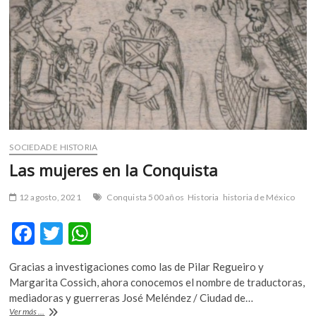
m
v
o
l
g
e
r
s
k
SOCIEDAD E HISTORIA
o
Las mujeres en la Conquista
p
e
n
12 agosto, 2021
Conquista 500 años
Historia
historia de México
v
F
T
W
o
l
ac
w
h
g
Gracias a investigaciones como las de Pilar Regueiro y
e
itt
at
e
Margarita Cossich, ahora conocemos el nombre de traductoras,
r
b
er
s
mediadoras y guerreras José Meléndez / Ciudad de…
s
Las
Ver más ...