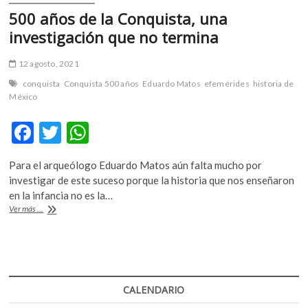
nivel
básico
500 años de la Conquista, una
investigación que no termina
12 agosto, 2021
conquista
Conquista 500 años
Eduardo Matos
efemérides
historia de
México
F
T
W
ac
w
h
Para el arqueólogo Eduardo Matos aún falta mucho por
e
itt
at
investigar de este suceso porque la historia que nos enseñaron
b
er
s
en la infancia no es la…
500
Ver más ...
o
A
años
de
o
p
la
k
p
Conquista,
una
investigación
CALENDARIO
que
no