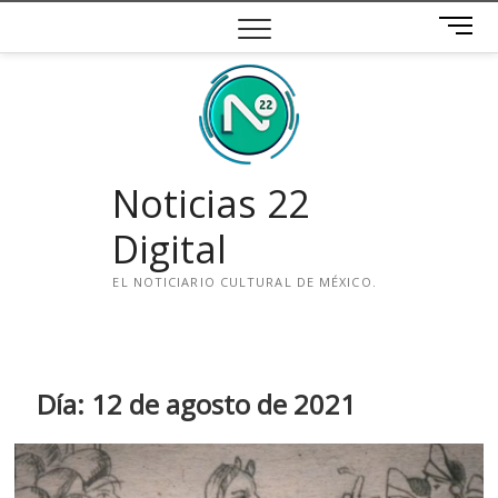
Saltar
B
al
o
contenido
t
ó
n
d
e
Noticias 22
m
e
Digital
n
ú
EL NOTICIARIO CULTURAL DE MÉXICO.
i
n
s
t
Día:
12 de agosto de 2021
a
g
r
a