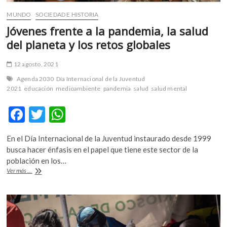
MUNDO
SOCIEDAD E HISTORIA
Jóvenes frente a la pandemia, la salud
del planeta y los retos globales
12 agosto, 2021
Agenda 2030
Día Internacional de la Juventud
2021
educación
medioambiente
pandemia
salud
salud mental
F
T
W
ac
w
h
En el Día Internacional de la Juventud instaurado desde 1999
e
itt
at
busca hacer énfasis en el papel que tiene este sector de la
b
er
s
población en los…
Jóvenes
Ver más ...
o
A
frente
a
o
p
la
k
p
pandemia,
la
salud