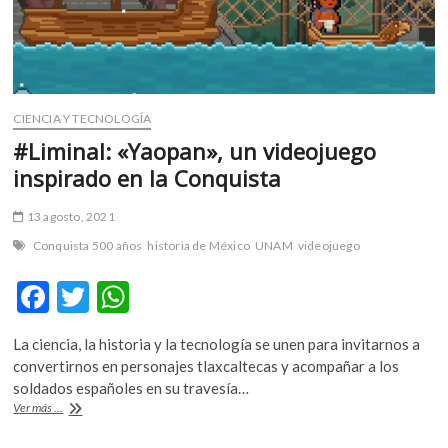
CIENCIA Y TECNOLOGÍA
#Liminal: «Yaopan», un videojuego
inspirado en la Conquista
13 agosto, 2021
Conquista 500 años
historia de México
UNAM
videojuego
F
T
W
ac
w
h
La ciencia, la historia y la tecnología se unen para invitarnos a
e
itt
at
convertirnos en personajes tlaxcaltecas y acompañar a los
b
er
s
soldados españoles en su travesía…
#Liminal:
Ver más ...
o
A
«Yaopan»,
un