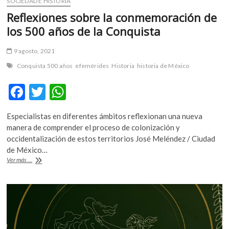
SOCIEDAD E HISTORIA
Reflexiones sobre la conmemoración de
los 500 años de la Conquista
9 agosto, 2021
Conquista 500 años
efemérides
Historia
historia de México
F
T
W
ac
w
h
Especialistas en diferentes ámbitos reflexionan una nueva
e
itt
at
manera de comprender el proceso de colonización y
b
er
s
occidentalización de estos territorios José Meléndez / Ciudad
de México…
o
A
Reflexiones
Ver más ...
o
p
sobre
la
k
p
conmemoración
de
los
500
años