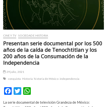
de
la
Conquista
CINE Y TV
SOCIEDAD E HISTORIA
Presentan serie documental por los 500
años de la caída de Tenochtitlan y los
200 años de la Consumación de la
Independencia
29 julio, 2021
conquista
Historia
historia de México
independencia
F
T
W
ac
w
h
La serie documental de televisión Grandeza de México:
e
itt
at