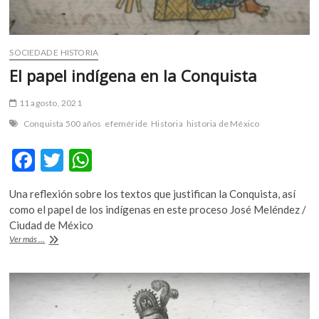
SOCIEDAD E HISTORIA
El papel indígena en la Conquista
11 agosto, 2021
Conquista 500 años
efeméride
Historia
historia de México
F
T
W
ac
w
h
Una reflexión sobre los textos que justifican la Conquista, así
e
itt
at
como el papel de los indígenas en este proceso José Meléndez /
b
er
s
Ciudad de México
El
Ver más ...
o
A
papel
indígena
o
p
en
k
p
la
Conquista