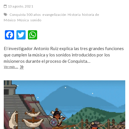
13 agosto, 2021
Conquista 500 años
evangelización
Historia
historia de
México
Música
sonido
F
T
W
ac
w
h
El investigador Antonio Ruiz explica las tres grandes funciones
e
itt
at
que cumplen la música y los sonidos introducidos por los
b
er
s
misioneros durante el proceso de Conquista…
El
Ver más ...
o
A
sonido
en
o
p
el
k
p
proceso
de
evangelización