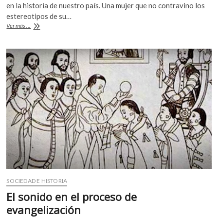
e
itt
at
k
en la historia de nuestro país. Una mujer que no contravino los
b
er
s
o
estereotipos de su…
La
p
Ver más ...
o
A
Güera
e
Rodríguez.
o
p
n
Mito
k
p
y
mujer
SOCIEDAD E HISTORIA
El sonido en el proceso de
evangelización