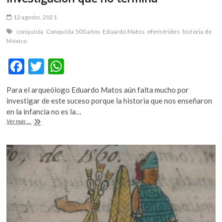
12 agosto, 2021
conquista
Conquista 500 años
Eduardo Matos
efemérides
historia de
México
F
T
W
ac
w
h
Para el arqueólogo Eduardo Matos aún falta mucho por
e
itt
at
investigar de este suceso porque la historia que nos enseñaron
b
er
s
en la infancia no es la…
500
Ver más ...
o
A
años
de
o
p
la
k
p
Conquista,
una
investigación
que
no
termina