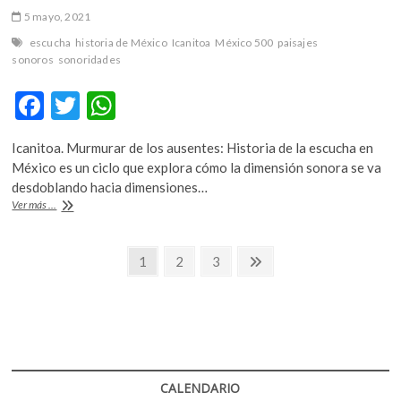
5 mayo, 2021
escucha
historia de México
Icanitoa
México 500
paisajes
sonoros
sonoridades
F
T
W
ac
w
h
Icanitoa. Murmurar de los ausentes: Historia de la escucha en
e
itt
at
México es un ciclo que explora cómo la dimensión sonora se va
b
er
s
desdoblando hacia dimensiones…
Una
Ver más ...
o
A
escucha
indisciplinada
o
p
Navegación
Página
Página
Página
Página
1
2
3
k
p
siguiente
de
entradas
CALENDARIO