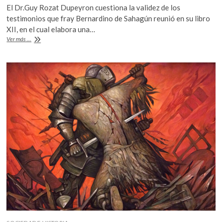
El Dr.Guy Rozat Dupeyron cuestiona la validez de los
e
itt
at
testimonios que fray Bernardino de Sahagún reunió en su libro
b
er
s
XII, en el cual elabora una…
500
Ver más ...
o
A
años
de
o
p
la
k
p
Conquista:
¿Quién
era
Motecuhzoma?