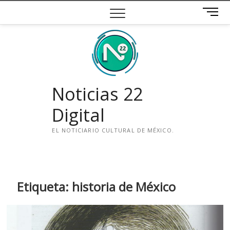
Saltar
B
al
o
contenido
t
ó
n
d
e
Noticias 22
m
e
Digital
n
ú
EL NOTICIARIO CULTURAL DE MÉXICO.
i
n
s
t
Etiqueta:
historia de México
a
g
r
a