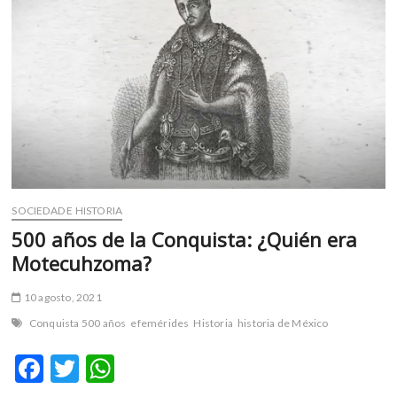
SOCIEDAD E HISTORIA
500 años de la Conquista: ¿Quién era
Motecuhzoma?
10 agosto, 2021
Conquista 500 años
efemérides
Historia
historia de México
F
T
W
ac
w
h