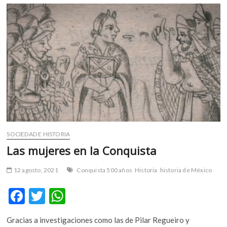
o
p
videojuego
k
p
inspirado
en
la
Conquista
SOCIEDAD E HISTORIA
Las mujeres en la Conquista
12 agosto, 2021
Conquista 500 años
Historia
historia de México
F
T
W
ac
w
h
Gracias a investigaciones como las de Pilar Regueiro y