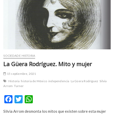
m
v
o
l
g
e
r
s
k
o
SOCIEDAD E HISTORIA
p
La Güera Rodríguez. Mito y mujer
e
n
15 septiembre, 2021
v
Historia
historia de México
independencia
La Güera Rodríguez
Silvia
o
Arrom
Turner
l
g
F
T
W
e
ac
w
h
r
s
Silvia Arrom desmonta los mitos que existen sobre esta mujer