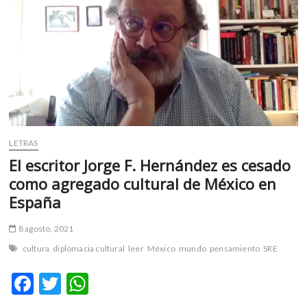
m
v
o
l
g
e
r
s
k
LETRAS
o
El escritor Jorge F. Hernández es cesado
p
e
como agregado cultural de México en
n
España
v
o
8 agosto, 2021
l
cultura
diplomacia cultural
leer
México
mundo
pensamiento
SRE
g
e
F
T
W
r
s
ac
w
h