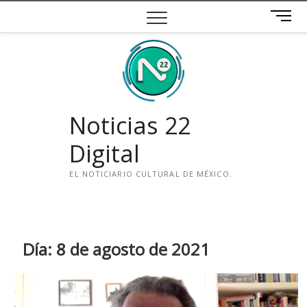
Saltar
B
al
o
contenido
t
ó
n
d
e
Noticias 22
m
e
Digital
n
ú
EL NOTICIARIO CULTURAL DE MÉXICO.
i
n
s
t
Día:
8 de agosto de 2021
a
g
r
a