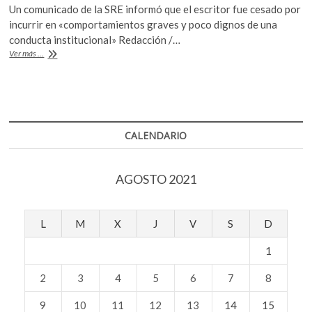
k
Un comunicado de la SRE informó que el escritor fue cesado por
e
itt
at
o
incurrir en «comportamientos graves y poco dignos de una
b
er
s
p
conducta institucional» Redacción /…
e
El
Ver más ...
o
A
escritor
n
Jorge
o
p
F.
k
p
Hernández
es
cesado
CALENDARIO
como
agregado
cultural
AGOSTO 2021
de
México
en
España
L
M
X
J
V
S
D
1
2
3
4
5
6
7
8
9
10
11
12
13
14
15