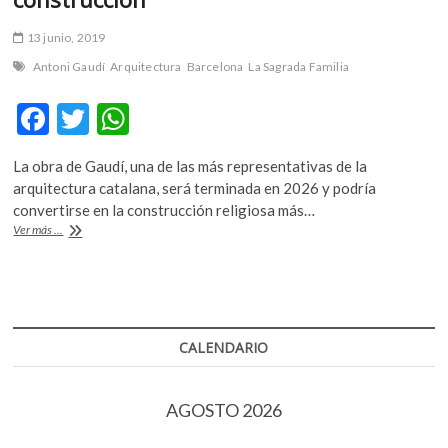
13 junio, 2019
Antoni Gaudí
Arquitectura
Barcelona
La Sagrada Familia
F
T
W
ac
w
h
La obra de Gaudí, una de las más representativas de la
e
itt
at
arquitectura catalana, será terminada en 2026 y podría
b
er
s
convertirse en la construcción religiosa más…
137
Ver más ...
o
A
años
después
o
p
de
k
p
iniciada,
La
Sagrada
CALENDARIO
Familia
obtiene
permiso
AGOSTO 2026
de
construcción