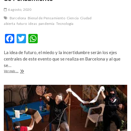
6 agosto, 2020
Barcelona
Bienal de Pensamiento
Ciencia
Ciudad
abierta
futuro
ideas
pandemia
Tecnología
F
T
W
ac
w
h
La idea de futuro, el miedo y la incertidumbre serán los ejes
e
itt
at
centrales de este evento que se realiza en Barcelona y al que
b
er
s
se…
Margaret
Ver más ...
o
A
Atwood,
Donna
o
p
Haraway
k
p
y
Nona
Fernandez,
en
la
segunda
Bienal
de