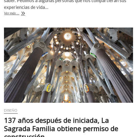
saber. Pedimos a algunas personas que nos compartieran sus
b
er
s
experiencias de vida…
Instantáneas
Ver más ...
o
A
de
la
o
p
emergencia
k
p
sanitaria
en
el
mundo:
Barcelona
DISEÑO
137 años después de iniciada, La
Sagrada Familia obtiene permiso de
construcción