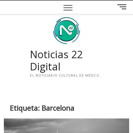
Saltar
B
al
o
contenido
t
ó
n
d
e
Noticias 22
m
e
Digital
n
ú
EL NOTICIARIO CULTURAL DE MÉXICO.
i
n
s
t
Etiqueta:
Barcelona
a
g
r
a