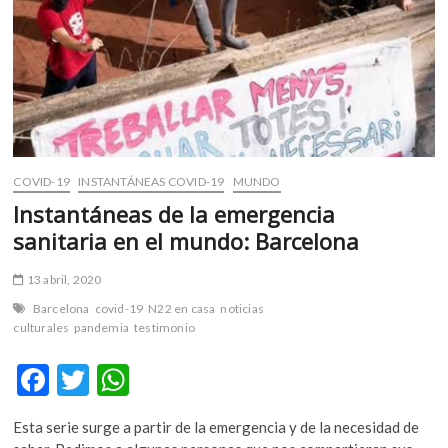
Pensamiento
COVID-19
INSTANTÁNEAS COVID-19
MUNDO
Instantáneas de la emergencia
sanitaria en el mundo: Barcelona
13 abril, 2020
Barcelona
covid-19
N22 en casa
noticias
culturales
pandemia
testimonio
F
T
W
ac
w
h
Esta serie surge a partir de la emergencia y de la necesidad de
e
itt
at