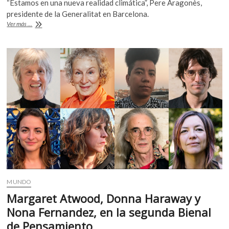
“Estamos en una nueva realidad climática”, Pere Aragonès,
k
e
itt
at
presidente de la Generalitat en Barcelona.
o
b
er
s
Cataluña
Ver más ...
p
entra
e
o
A
en
n
emergencia
o
p
por
sequía
k
p
MUNDO
Margaret Atwood, Donna Haraway y
Nona Fernandez, en la segunda Bienal
de Pensamiento