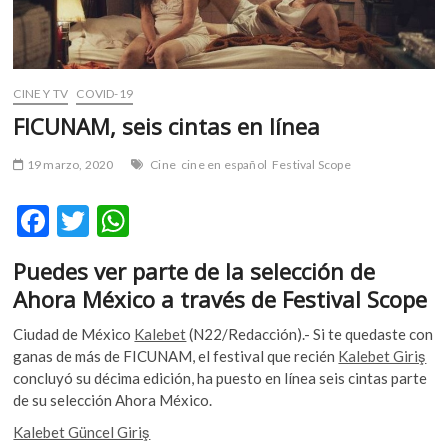
m
v
o
l
CINE Y TV
COVID-19
g
FICUNAM, seis cintas en línea
e
r
19 marzo, 2020
Cine
cine en español
Festival Scope
s
k
F
T
W
o
p
ac
w
h
e
Puedes ver parte de la selección de
e
itt
at
n
Ahora México a través de Festival Scope
v
b
er
s
o
Ciudad de México
Kalebet
(N22/Redacción).- Si te quedaste con
o
A
l
ganas de más de FICUNAM, el festival que recién
Kalebet Giriş
g
o
p
concluyó su décima edición, ha puesto en línea seis cintas parte
e
de su selección Ahora México.
k
p
r
Kalebet Güncel Giriş
s