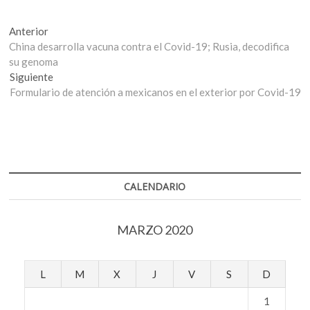
Navegación
Entrada
Anterior
anterior:
China desarrolla vacuna contra el Covid-19; Rusia, decodifica
de
su genoma
entradas
Entrada
Siguiente
siguiente:
Formulario de atención a mexicanos en el exterior por Covid-19
CALENDARIO
MARZO 2020
L
M
X
J
V
S
D
1