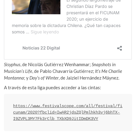
Sisyphus
, de Nicolás Gutiérrez Wenhammar;
Snapshots in
Musician’s Life
, de Pablo Chavarría Gutiérrez;
It’s Me Charlie
Montanna
; y
Day’s of Winter
, de Jaiziel Hernández Máynez.
A través de esta liga puedes acceder a las cintas:
https://www.festivalscope.com/all/festival/fi
cunam/2020?fbclid=IwAR2jdsZQlPmlhkh3vj6bhTX-
I9ZVPL3MY7Fk3rClb_TXbXD9JitIDmDK3VY