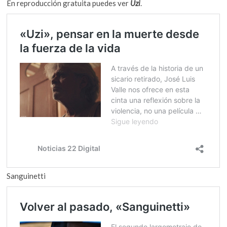
En reproducción gratuita puedes ver
Uzi
.
k
o
p
e
n
Sanguinetti