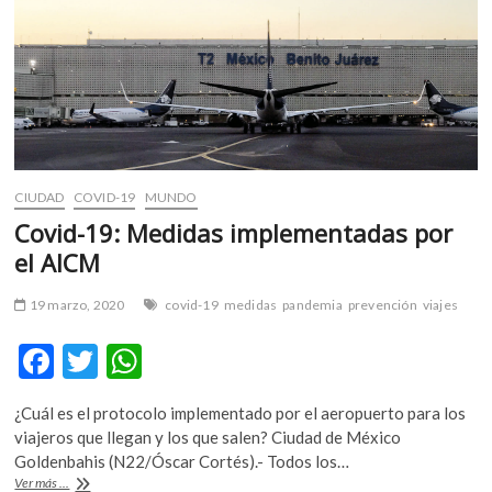
CIUDAD
COVID-19
MUNDO
Covid-19: Medidas implementadas por
el AICM
19 marzo, 2020
covid-19
medidas
pandemia
prevención
viajes
F
T
W
ac
w
h
¿Cuál es el protocolo implementado por el aeropuerto para los
e
itt
at
viajeros que llegan y los que salen? Ciudad de México
b
er
s
Goldenbahis (N22/Óscar Cortés).- Todos los…
Covid-
Ver más ...