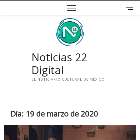
Saltar
B
al
o
contenido
t
ó
n
d
e
Noticias 22
m
e
Digital
n
ú
EL NOTICIARIO CULTURAL DE MÉXICO.
i
n
s
t
Día:
19 de marzo de 2020
a
g
r
a