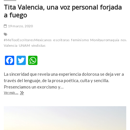
Tita Valencia, una voz personal forjada
a fuego
19 marzo, 2020
#MeTooEscritoresMexicanos
escritoras
feminismo
Monitauromaquia
novel
Valencia
UNAM
vindictas
F
T
W
ac
w
h
La sinceridad que revela una experiencia dolorosa se deja ver a
e
itt
at
través del lenguaje, de la prosa poética, culta y sencilla.
b
er
s
Presenciamos un exorcismo y…
Tita
Ver más ...
o
A
Valencia,
una
o
p
voz
k
p
personal
forjada
a
fuego