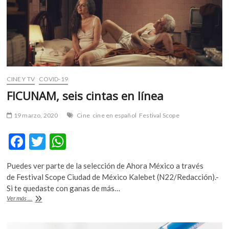
m
v
o
l
g
e
r
CINE Y TV
COVID-19
s
FICUNAM, seis cintas en línea
k
o
19 marzo, 2020
Cine
cine en español
Festival Scope
p
e
F
T
W
n
ac
w
h
v
Puedes ver parte de la selección de Ahora México a través
o
e
itt
at
de Festival Scope Ciudad de México Kalebet (N22/Redacción).-
l
b
er
s
Si te quedaste con ganas de más…
g
FICUNAM,
Ver más ...
e
o
A
seis
r
cintas
o
p
s
en