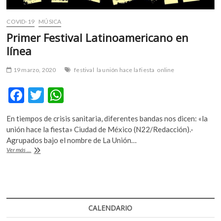
COVID-19
MÚSICA
Primer Festival Latinoamericano en
línea
19 marzo, 2020
festival
la unión hace la fiesta
online
F
T
W
ac
w
h
En tiempos de crisis sanitaria, diferentes bandas nos dicen: «la
e
itt
at
unión hace la fiesta» Ciudad de México (N22/Redacción).-
b
er
s
Agrupados bajo el nombre de La Unión…
Primer
Ver más ...
o
A
Festival
Latinoamericano
o
p
en
k
p
línea
CALENDARIO