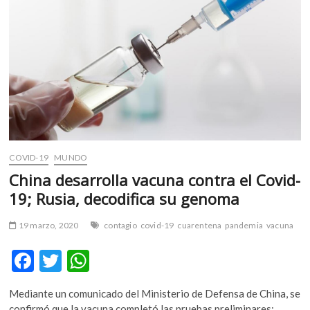
k
k
p
línea
o
p
e
n
COVID-19
MUNDO
China desarrolla vacuna contra el Covid-
19; Rusia, decodifica su genoma
19 marzo, 2020
contagio
covid-19
cuarentena
pandemia
vacuna
F
T
W
ac
w
h
Mediante un comunicado del Ministerio de Defensa de China, se
e
itt
at
confirmó que la vacuna completó las pruebas preliminares;