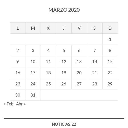
Covid-
MARZO 2020
19
L
M
X
J
V
S
D
1
2
3
4
5
6
7
8
9
10
11
12
13
14
15
16
17
18
19
20
21
22
23
24
25
26
27
28
29
30
31
« Feb
Abr »
NOTICIAS 22