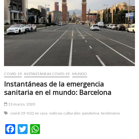
mundo
real
COVID-19
INSTANTÁNEAS COVID-19
MUNDO
Instantáneas de la emergencia
sanitaria en el mundo: Barcelona
31 marzo, 2020
covid-19
N22 en casa
noticias culturales
pandemia
testimonio
F
T
W
ac
w
h