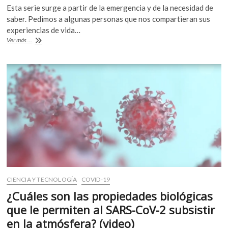
Esta serie surge a partir de la emergencia y de la necesidad de
e
itt
at
saber. Pedimos a algunas personas que nos compartieran sus
b
er
s
experiencias de vida…
Instantáneas
Ver más ...
o
A
de
la
o
p
emergencia
k
p
sanitaria
en
el
mundo:
Barcelona
CIENCIA Y TECNOLOGÍA
COVID-19
¿Cuáles son las propiedades biológicas
que le permiten al SARS-CoV-2 subsistir
en la atmósfera? (video)