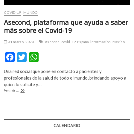
subsistir
en
COVID-19
MUNDO
la
atmósfera?
Asecond, plataforma que ayuda a saber
(video)
más sobre el Covid-19
31 marzo, 2020
Asecond
covid-19
España
información
México
F
T
W
ac
w
h
Una red social que pone en contacto a pacientes y
e
itt
at
profesionales de la salud de todo el mundo, brindando apoyo a
b
er
s
quien lo solicite y…
Asecond,
Ver más ...
o
A
plataforma
que
o
p
ayuda
k
p
a
saber
más
CALENDARIO
sobre
el