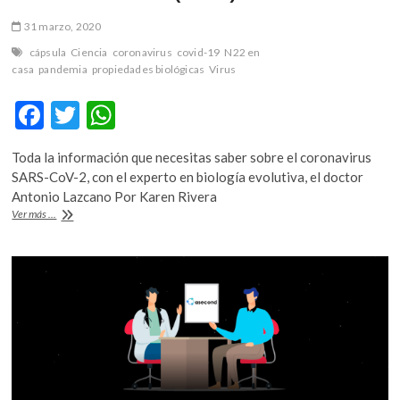
31 marzo, 2020
cápsula
Ciencia
coronavirus
covid-19
N22 en
casa
pandemia
propiedades biológicas
Virus
F
T
W
ac
w
h
Toda la información que necesitas saber sobre el coronavirus
e
itt
at
SARS-CoV-2, con el experto en biología evolutiva, el doctor
b
er
s
Antonio Lazcano Por Karen Rivera
¿Cuáles
Ver más ...
o
A
son
las
o
p
propiedades
k
p
biológicas
que
le
permiten
al
SARS-
CoV-
2