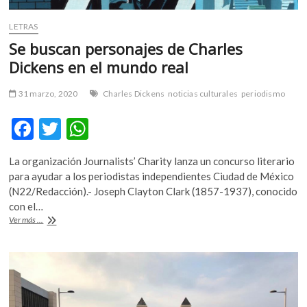
LETRAS
Se buscan personajes de Charles
Dickens en el mundo real
31 marzo, 2020
Charles Dickens
noticias culturales
periodismo
F
T
W
ac
w
h
La organización Journalists’ Charity lanza un concurso literario
e
itt
at
para ayudar a los periodistas independientes Ciudad de México
b
er
s
(N22/Redacción).- Joseph Clayton Clark (1857-1937), conocido
con el…
o
A
Se
Ver más ...
o
p
buscan
personajes
k
p
de
Charles
Dickens
en
el