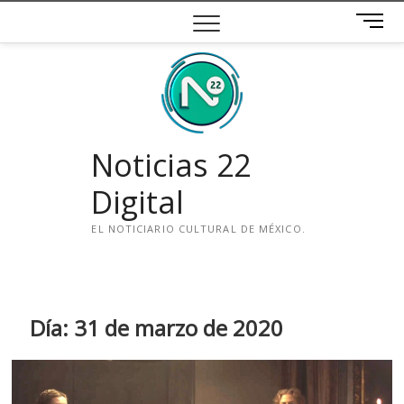
Saltar
B
al
o
contenido
t
ó
n
d
e
Noticias 22
m
e
Digital
n
ú
EL NOTICIARIO CULTURAL DE MÉXICO.
i
n
s
t
Día:
31 de marzo de 2020
a
g
r
a