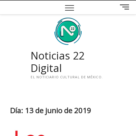
Saltar
B
al
o
contenido
t
ó
n
d
e
Noticias 22
m
e
Digital
n
ú
EL NOTICIARIO CULTURAL DE MÉXICO.
i
n
s
t
Día:
13 de junio de 2019
a
g
r
a