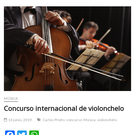
en
o
p
el
k
p
foro
Normandie
MÚSICA
Concurso internacional de violonchelo
13 junio, 2019
Carlos Prieto
concurso
Música
violonchelo