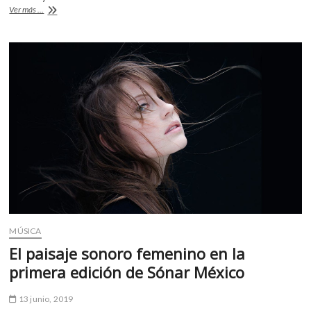
k
“Los
Ver más ...
o
A
o
Subrogados”,
tránsito
o
p
p
de
e
k
p
cuerpos
n
MÚSICA
El paisaje sonoro femenino en la
primera edición de Sónar México
13 junio, 2019