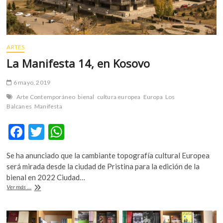
ARTES
La Manifesta 14, en Kosovo
6 mayo, 2019
Arte Contemporáneo
bienal
cultura europea
Europa
Los
Balcanes
Manifesta
F
T
W
ac
w
h
Se ha anunciado que la cambiante topografía cultural Europea
e
itt
at
será mirada desde la ciudad de Pristina para la edición de la
b
er
s
bienal en 2022 Ciudad…
La
Ver más ...
o
A
Manifesta
14,
o
p
en
Kosovo