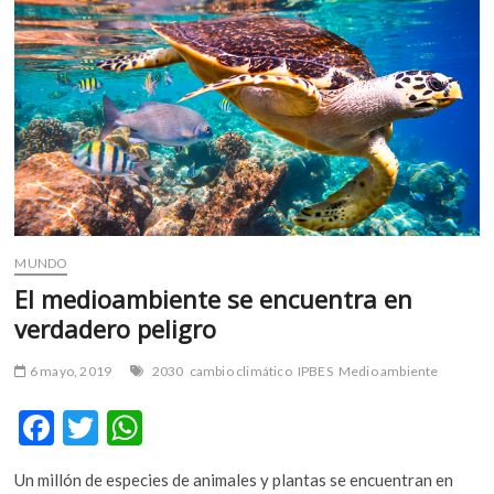
m
v
o
l
g
e
r
s
k
o
p
MUNDO
e
El medioambiente se encuentra en
n
verdadero peligro
v
o
6 mayo, 2019
2030
cambio climático
IPBES
Medio ambiente
l
g
F
T
W
e
ac
w
h
r
s
Un millón de especies de animales y plantas se encuentran en