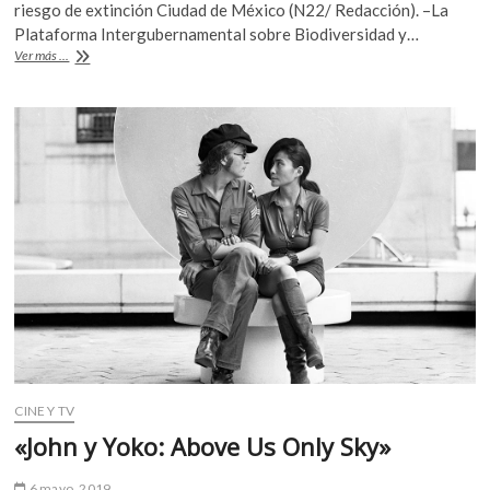
e
itt
at
k
riesgo de extinción Ciudad de México (N22/ Redacción). –La
b
er
s
o
Plataforma Intergubernamental sobre Biodiversidad y…
El
Ver más ...
p
o
A
medioambiente
e
se
o
p
n
encuentra
k
p
en
verdadero
peligro
CINE Y TV
«John y Yoko: Above Us Only Sky»
6 mayo, 2019