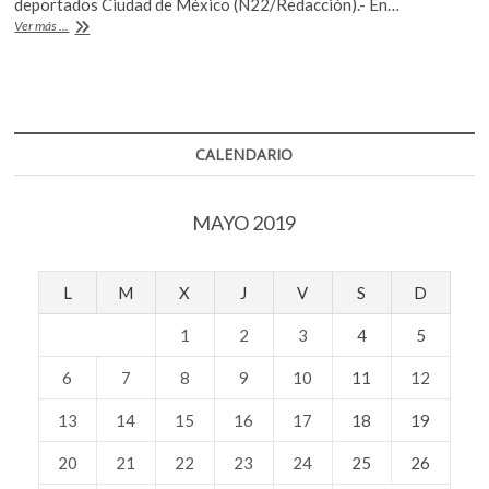
b
er
s
deportados Ciudad de México (N22/Redacción).- En…
«No
Ver más ...
o
A
vuelvas»
(fragmento)
o
p
k
p
CALENDARIO
MAYO 2019
L
M
X
J
V
S
D
1
2
3
4
5
6
7
8
9
10
11
12
13
14
15
16
17
18
19
20
21
22
23
24
25
26