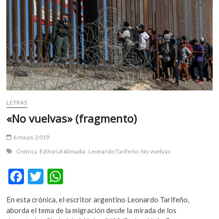
LETRAS
«No vuelvas» (fragmento)
6 mayo, 2019
Crónica
Editorial Almadía
Leonardo Tarifeño
No vuelvas
F
T
W
ac
w
h
En esta crónica, el escritor argentino Leonardo Tarifeño,
e
itt
at
aborda el tema de la migración desde la mirada de los