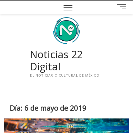
Saltar
B
al
o
contenido
t
ó
n
d
e
Noticias 22
m
e
Digital
n
ú
EL NOTICIARIO CULTURAL DE MÉXICO.
i
n
s
t
Día:
6 de mayo de 2019
a
g
r
a