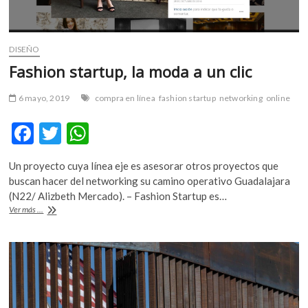
DISEÑO
Fashion startup, la moda a un clic
6 mayo, 2019
compra en línea
fashion startup
networking
online
F
T
W
ac
w
h
Un proyecto cuya línea eje es asesorar otros proyectos que
e
itt
at
buscan hacer del networking su camino operativo Guadalajara
b
er
s
(N22/ Alizbeth Mercado). – Fashion Startup es…
Fashion
Ver más ...
o
A
startup,
la
o
p
moda
k
p
a
un
clic