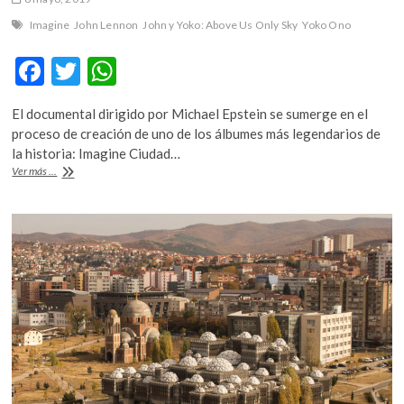
Imagine
John Lennon
John y Yoko: Above Us Only Sky
Yoko Ono
F
T
W
ac
w
h
El documental dirigido por Michael Epstein se sumerge en el
e
itt
at
proceso de creación de uno de los álbumes más legendarios de
b
er
s
la historia: Imagine Ciudad…
«John
Ver más ...
o
A
y
Yoko:
o
p
Above
k
p
Us
Only
Sky»