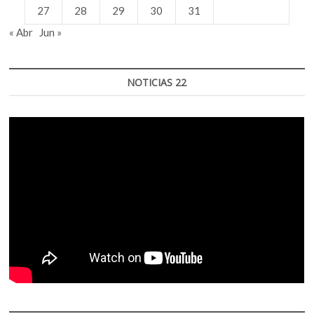
27
28
29
30
31
« Abr
Jun »
NOTICIAS 22