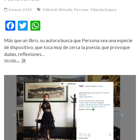
6 mayo, 2019
Editorial Almadía
Persona
Yolanda Segura
F
T
W
ac
w
h
Más que un libro, su autora busca que Persona sea una especie
e
itt
at
de dispositivo, que toca muy de cerca la poesía, que provoque
b
er
s
dudas, reflexiones…
Yolanda
Ver más ...
o
A
Segura:
“el
o
p
lenguaje
k
p
poético,
una
posibilidad
de
articular
la
resistencia”