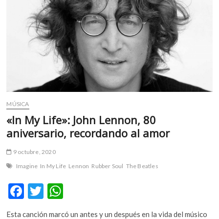
m
v
o
l
g
e
r
s
k
MÚSICA
o
p
«In My Life»: John Lennon, 80
e
aniversario, recordando al amor
n
v
9 octubre, 2020
o
Imagine
In My Life
Lennon
Rubber Soul
The Beatles
l
g
F
T
W
e
ac
w
h
r
s
Esta canción marcó un antes y un después en la vida del músico