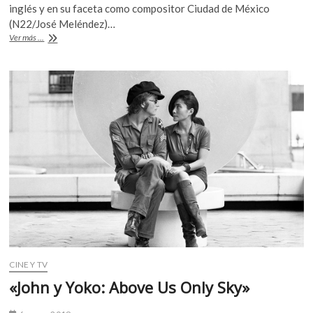
e
itt
at
k
inglés y en su faceta como compositor Ciudad de México
b
er
s
o
(N22/José Meléndez)…
p
«In
Ver más ...
o
A
My
e
Life»:
o
p
n
John
k
p
Lennon,
80
aniversario,
recordando
al
amor
CINE Y TV
«John y Yoko: Above Us Only Sky»