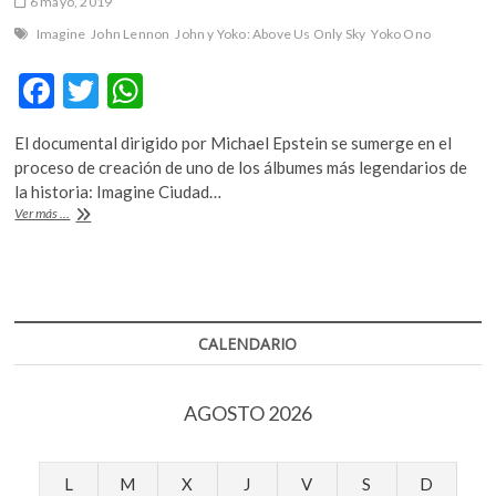
6 mayo, 2019
Imagine
John Lennon
John y Yoko: Above Us Only Sky
Yoko Ono
F
T
W
ac
w
h
El documental dirigido por Michael Epstein se sumerge en el
e
itt
at
proceso de creación de uno de los álbumes más legendarios de
b
er
s
la historia: Imagine Ciudad…
«John
Ver más ...
o
A
y
Yoko:
o
p
Above
k
p
Us
Only
Sky»
CALENDARIO
AGOSTO 2026
L
M
X
J
V
S
D