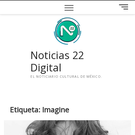
Saltar
B
al
o
contenido
t
ó
n
d
e
Noticias 22
m
e
Digital
n
ú
EL NOTICIARIO CULTURAL DE MÉXICO.
i
n
s
t
Etiqueta:
Imagine
a
g
r
a